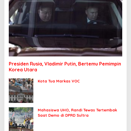
Presiden Rusia, Vladimir Putin, Bertemu Pemimpin
Korea Utara
Kota Tua Markas VOC
Mahasiswa UHO, Randi Tewas Tertembak
Saat Demo di DPRD Sultra