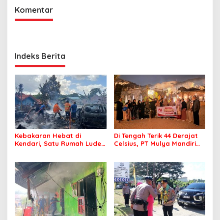
Komentar
Indeks Berita
Kebakaran Hebat di
Di Tengah Terik 44 Derajat
Kendari, Satu Rumah Ludes
Celsius, PT Mulya Mandiri
Terbakar
Travel Pastikan Seluruh
Jamaah Tetap Sehat dan
Nyaman Beribadah