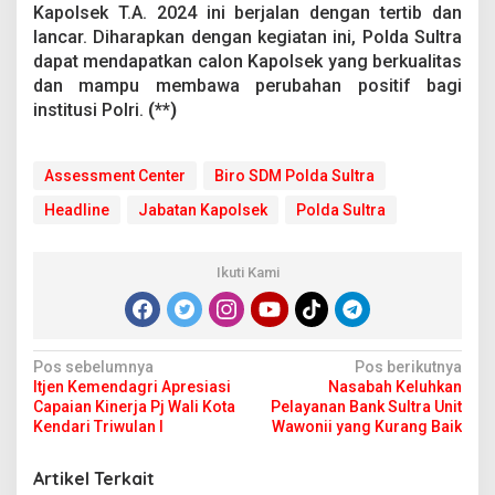
Kapolsek T.A. 2024 ini berjalan dengan tertib dan
lancar. Diharapkan dengan kegiatan ini, Polda Sultra
dapat mendapatkan calon Kapolsek yang berkualitas
dan mampu membawa perubahan positif bagi
institusi Polri.
(**)
Assessment Center
Biro SDM Polda Sultra
Headline
Jabatan Kapolsek
Polda Sultra
Ikuti Kami
N
Pos sebelumnya
Pos berikutnya
Itjen Kemendagri Apresiasi
Nasabah Keluhkan
a
Capaian Kinerja Pj Wali Kota
Pelayanan Bank Sultra Unit
v
Kendari Triwulan I
Wawonii yang Kurang Baik
i
Artikel Terkait