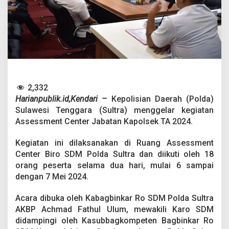
a
G
e
l
a
r
A
s
s
e
2,332
s
Harianpublik.id,Kendari –
Kepolisian Daerah (Polda)
s
Sulawesi Tenggara (Sultra) menggelar kegiatan
m
Assessment Center Jabatan Kapolsek TA 2024.
e
n
t
Kegiatan ini dilaksanakan di Ruang Assessment
C
Center Biro SDM Polda Sultra dan diikuti oleh 18
e
orang peserta selama dua hari, mulai 6 sampai
n
dengan 7 Mei 2024.
t
e
r
Acara dibuka oleh Kabagbinkar Ro SDM Polda Sultra
J
AKBP Achmad Fathul Ulum, mewakili Karo SDM
a
didampingi oleh Kasubbagkompeten Bagbinkar Ro
b