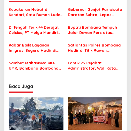
g
a
Kebakaran Hebat di
Gubernur Genjot Pariwisata
s
Kendari, Satu Rumah Ludes
Daratan Sultra, Lepas
Terbakar
Famtrip Overland Jelajahi
i
Tiga Kabupaten Unggulan
Di Tengah Terik 44 Derajat
Bupati Bombana Tempuh
p
Celsius, PT Mulya Mandiri
Jalur Dewan Pers atas
Travel Pastikan Seluruh
Pemberitaan Dugaan
o
Jamaah Tetap Sehat dan
Korupsi Jembatan Cirauci II
Kabar Baik! Layanan
Satlantas Polres Bombana
s
Nyaman Beribadah
Imigrasi Segera Hadir di
Hadir di Titik Rawan,
MPP Bombana, Warga Tak
Pastikan Pelajar Berangkat
Perlu Lagi ke Kendari
Sekolah dengan Aman
Sambut Mahasiswa KKA
Lantik 25 Pejabat
UMK, Bombana Bombana
Administrator, Wali Kota
Minta Program Kerja Tepat
Tegaskan ASN Harus
Sasaran
Berintegritas dan
Profesional Layani
Baca Juga
Masyarakat