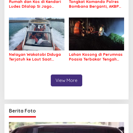
Rumah dan Kos di Kendari
Tongkat Komando Polres
Ludes Dilalap Si Jago
Bombana Berganti, AKBP
Merah
Irwandhy Idrus Nahkodai
Kepolisian Bombana
Nelayan Wakatobi Diduga
Lahan Kosong di Perumnas
Terjatuh ke Laut Saat
Poasia Terbakar Tengah
Memancing
Malam
View More
Berita Foto