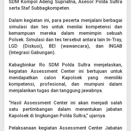
SDM Kompol Adeng Supriatna, Asesor Polda Sultra
a
t
serta Staf Subbagkompeten.
a
n
Dalam kegiatan ini, para peserta menjalani berbagai
K
simulasi dan tes untuk menilai kompetensi dan
a
kemampuan mereka dalam memimpin sebuah
p
o
Polsek. Simulasi dan tes tersebut antara lain In-Tray,
l
LGD (Diskusi), BEI (wawancara), dan INGAB
s
(Integrasi Gabungan).
e
k
Kabagbinkar Ro SDM Polda Sultra menjelaskan,
kegiatan Assessment Center ini bertujuan untuk
mendapatkan calon Kapolsek yang memiliki
kompetensi, profesional, dan mumpuni dalam
menjalankan tugas dan tanggung jawabnya.
“Hasil Assessment Center ini akan menjadi salah
satu pertimbangan dalam menentukan jabatan
Kapolsek di lingkungan Polda Sultra,” ujarnya.
Pelaksanaan kegiatan Assessment Center Jabatan