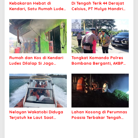
Kebakaran Hebat di
Di Tengah Terik 44 Derajat
Kendari, Satu Rumah Ludes
Celsius, PT Mulya Mandiri
Terbakar
Travel Pastikan Seluruh
Jamaah Tetap Sehat dan
Nyaman Beribadah
Rumah dan Kos di Kendari
Tongkat Komando Polres
Ludes Dilalap Si Jago
Bombana Berganti, AKBP
Merah
Irwandhy Idrus Nahkodai
Kepolisian Bombana
Nelayan Wakatobi Diduga
Lahan Kosong di Perumnas
Terjatuh ke Laut Saat
Poasia Terbakar Tengah
Memancing
Malam