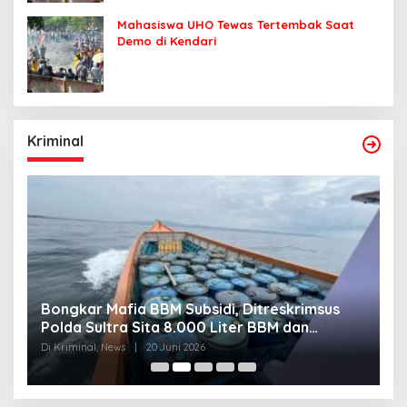
Mahasiswa UHO Tewas Tertembak Saat
Demo di Kendari
Kriminal
Bongkar Mafia BBM Subsidi, Ditreskrimsus
J
Polda Sultra Sita 8.000 Liter BBM dan
G
Ringkus 3 Tersangka
3
Di Kriminal, News
|
20 Juni 2026
Di