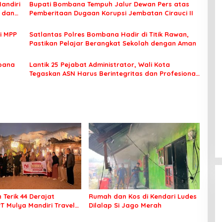
Mandiri
Bupati Bombana Tempuh Jalur Dewan Pers atas
t dan
Pemberitaan Dugaan Korupsi Jembatan Cirauci II
i MPP
Satlantas Polres Bombana Hadir di Titik Rawan,
Pastikan Pelajar Berangkat Sekolah dengan Aman
bana
Lantik 25 Pejabat Administrator, Wali Kota
Tegaskan ASN Harus Berintegritas dan Profesional
Layani Masyarakat
 Terik 44 Derajat
Rumah dan Kos di Kendari Ludes
PT Mulya Mandiri Travel
Dilalap Si Jago Merah
 Seluruh Jamaah Tetap