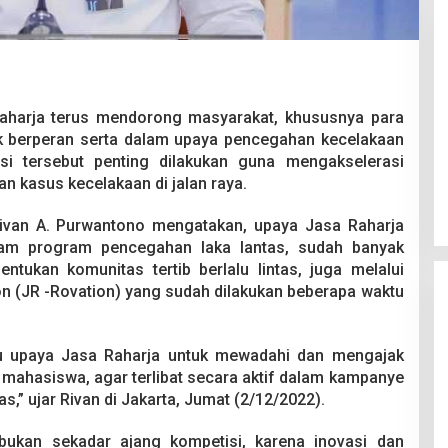
aharja terus mendorong masyarakat, khususnya para
k berperan serta dalam upaya pencegahan kecelakaan
 Berakhir
Bongkar Mafia BBM Subsidi,
rasi tersebut penting dilakukan guna mengakselerasi
iswa Ditikam
Ditreskrimsus Polda Sultra Sita
n kasus kecelakaan di jalan raya.
k saat Pesta
8.000 Liter BBM dan Ringkus 3
026
Di Kriminal, News
|
20 Juni 2026
Tersangka
Rivan A. Purwantono mengatakan, upaya Jasa Raharja
am program pencegahan laka lantas, sudah banyak
entukan komunitas tertib berlalu lintas, juga melalui
on (JR -Rovation) yang sudah dilakukan beberapa waktu
tu upaya Jasa Raharja untuk mewadahi dan mengajak
mahasiswa, agar terlibat secara aktif dalam kampanye
s,” ujar Rivan di Jakarta, Jumat (2/12/2022).
bukan sekadar ajang kompetisi, karena inovasi dan