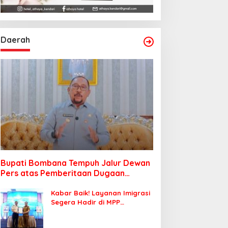
Daerah
Bupati Bombana Tempuh Jalur Dewan
Pers atas Pemberitaan Dugaan
Korupsi Jembatan Cirauci II
Kabar Baik! Layanan Imigrasi
Segera Hadir di MPP
Bombana, Warga Tak Perlu
Lagi ke Kendari