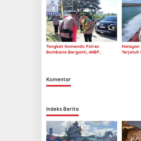
Sehat d
Tongkat Komando Polres
Nelayan 
Bombana Berganti, AKBP
Terjatuh
Irwandhy Idrus Nahkodai
Kepolisian Bombana
Komentar
Indeks Berita