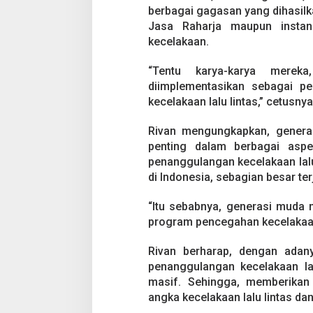
L
berbagai gagasan yang dihasilka
i
Jasa Raharja maupun instan
n
t
kecelakaan.
a
s
“Tentu karya-karya merek
diimplementasikan sebagai p
kecelakaan lalu lintas,” cetusnya
Rivan mengungkapkan, genera
penting dalam berbagai asp
penanggulangan kecelakaan lalu l
di Indonesia, sebagian besar ter
“Itu sebabnya, generasi muda
program pencegahan kecelakaan la
Rivan berharap, dengan adany
penanggulangan kecelakaan la
masif. Sehingga, memberikan
angka kecelakaan lalu lintas dan