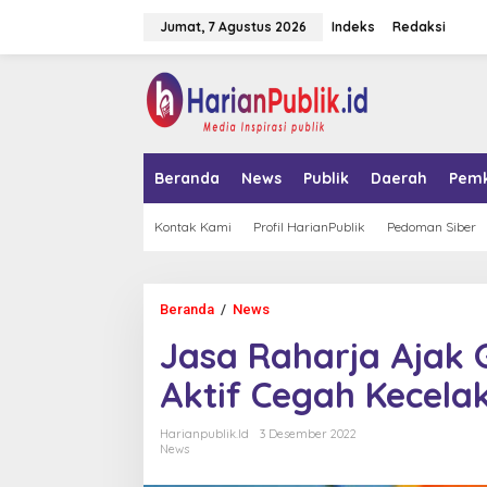
L
Jumat, 7 Agustus 2026
Indeks
Redaksi
e
w
a
tutup
t
i
k
e
k
Beranda
News
Publik
Daerah
Pem
o
n
t
Kontak Kami
Profil HarianPublik
Pedoman Siber
e
n
Beranda
/
News
J
a
Jasa Raharja Ajak 
s
a
Aktif Cegah Kecela
R
a
h
Harianpublik.id
3 Desember 2022
a
News
r
j