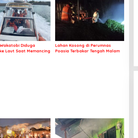
an Nyaman Beribadah
Wakatobi Diduga
Lahan Kosong di Perumnas
 ke Laut Saat Memancing
Poasia Terbakar Tengah Malam