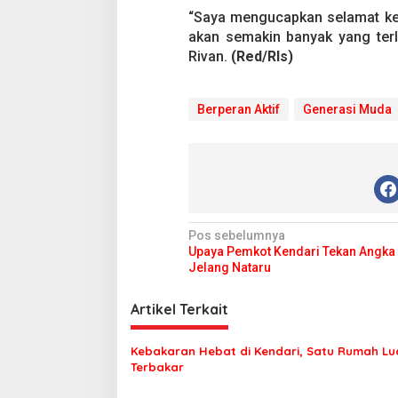
“Saya mengucapkan selamat ke
akan semakin banyak yang terl
Rivan.
(Red/Rls)
Berperan Aktif
Generasi Muda
N
Pos sebelumnya
Upaya Pemkot Kendari Tekan Angka I
a
Jelang Nataru
v
i
Artikel Terkait
g
Kebakaran Hebat di Kendari, Satu Rumah Lu
a
Terbakar
s