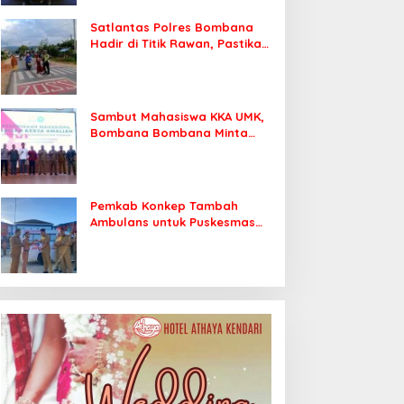
Satlantas Polres Bombana
Hadir di Titik Rawan, Pastikan
Pelajar Berangkat Sekolah
dengan Aman
Sambut Mahasiswa KKA UMK,
Bombana Bombana Minta
Program Kerja Tepat Sasaran
Pemkab Konkep Tambah
Ambulans untuk Puskesmas
Roko-Roko