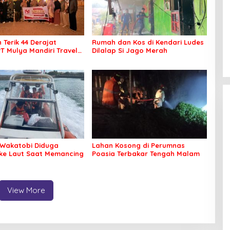
 Terik 44 Derajat
Rumah dan Kos di Kendari Ludes
PT Mulya Mandiri Travel
Dilalap Si Jago Merah
 Seluruh Jamaah Tetap
an Nyaman Beribadah
Wakatobi Diduga
Lahan Kosong di Perumnas
 ke Laut Saat Memancing
Poasia Terbakar Tengah Malam
View More