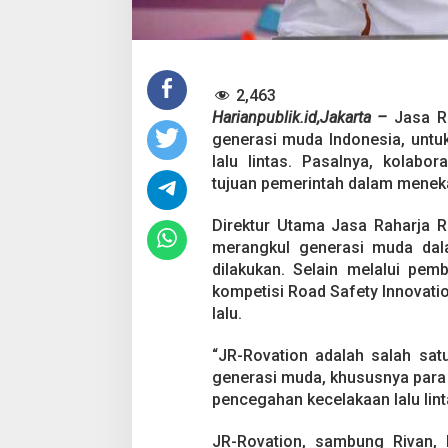
n
A
k
t
i
f
2,463
C
Harianpublik.id,Jakarta –
Jasa R
e
generasi muda Indonesia, untu
Pesta Pernikahan
g
lalu lintas. Pasalnya, kolabo
a
Mencekam, Mahas
h
tujuan pemerintah dalam meneka
Badik Usai Cekco
Di Kriminal
|
29 Juni 2
K
Miras
e
Direktur Utama Jasa Raharja 
c
merangkul generasi muda dal
e
dilakukan. Selain melalui pemb
l
a
kompetisi Road Safety Innovati
k
lalu.
a
a
“JR-Rovation adalah salah sa
n
generasi muda, khususnya para 
L
a
pencegahan kecelakaan lalu linta
l
u
JR-Rovation, sambung Rivan, 