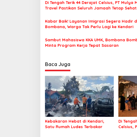
Di Tengah Terik 44 Derajat Celsius, PT Mulya 
i
Travel Pastikan Seluruh Jamaah Tetap Seha
p
Nyaman Beribadah
o
Kabar Baik! Layanan Imigrasi Segera Hadir d
Bombana, Warga Tak Perlu Lagi ke Kendari
s
Sambut Mahasiswa KKA UMK, Bombana Bom
Minta Program Kerja Tepat Sasaran
Baca Juga
Kebakaran Hebat di Kendari,
Di Tengah
Satu Rumah Ludes Terbakar
Celsius, 
Pastikan