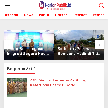
L
e
w
Beranda
News
Publik
Daerah
Pemkot
Pemprov
a
t
i
k
e
k
o
«
»
n
Kabar Baik! Layanan
Satlantas Polres
t
Imigrasi Segera Hadir
Bombana Hadir di Titik
e
di MPP Bombana,
Rawan, Pastikan
n
Warga Tak Perlu Lagi
Pelajar Berangkat
ke Kendari
Sekolah dengan Aman
Berperan Aktif
ASN Dimnta Berperan Aktif Jaga
Ketertiban Pasca Pilkada