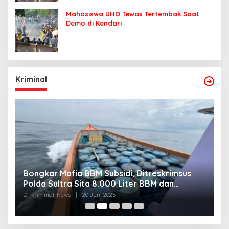
Mahasiswa UHO Tewas Tertembak Saat
Demo di Kendari
Kriminal
Bongkar Mafia BBM Subsidi, Ditreskrimsus
J
Polda Sultra Sita 8.000 Liter BBM dan
G
Ringkus 3 Tersangka
3
Di Kriminal, News
|
20 Juni 2026
Di