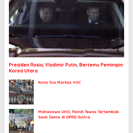
Presiden Rusia, Vladimir Putin, Bertemu Pemimpin
Korea Utara
Kota Tua Markas VOC
Mahasiswa UHO, Randi Tewas Tertembak
Saat Demo di DPRD Sultra