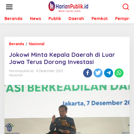
L
e
w
Beranda
News
Publik
Daerah
Pemkot
Pemprov
a
t
i
k
e
Beranda
/
Nasional
J
k
o
o
Jokowi Minta Kepala Daerah di Luar
k
n
o
Jawa Terus Dorong Investasi
t
w
e
i
Harianpublik.id
8 Desember 2023
n
Nasional
M
i
n
t
a
K
e
p
a
l
a