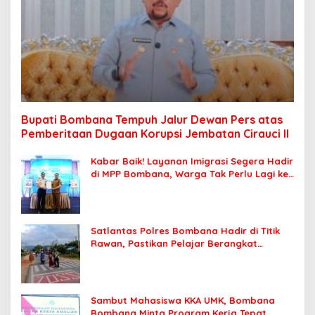
Bupati Bombana Tempuh Jalur Dewan Pers atas
Pemberitaan Dugaan Korupsi Jembatan Cirauci II
Kabar Baik! Layanan Imigrasi Segera Hadir
di MPP Bombana, Warga Tak Perlu Lagi ke
Kendari
Satlantas Polres Bombana Hadir di Titik
Rawan, Pastikan Pelajar Berangkat
Sekolah dengan Aman
Sambut Mahasiswa KKA UMK, Bombana
Bombana Minta Program Kerja Tepat