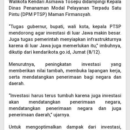
Walikota Kendari Asmawa Tosepu didampingi Kepala
n
g
Dinas Penanaman Modal Pelayanan Terpadu Satu
I
Pintu (DPM PTSP) Maman Firmansyah.
n
v
“Tugas gubernur, bupati, wali kota, kepala PTSP
e
mendorong agar investasi di luar Jawa makin besar.
s
t
Juga tugas pemerintah menyiapkan infrastrukturnya
a
karena di luar Jawa juga memerlukan itu,” imbuhnya,
s
dikutip dari kendarikota.go.id, Jumat (8/12).
i
Menurutnya, peningkatan investasi yang
memberikan nilai tambah, membuka lapangan kerja,
serta mendatangkan penerimaan bagi negara dan
daerah.
“Investasi harus terus tumbuh karena juga investasi
akan mendatangkan penerimaan negara,
mendatangkan penerimaan negara dan juga
penerimaan daerah,” ujarnya.
Untuk mengoptimalkan dampak dari investasi,