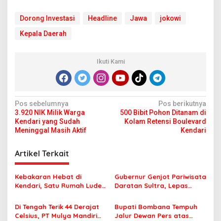
Dorong Investasi
Headline
Jawa
jokowi
Kepala Daerah
Ikuti Kami
N
Pos sebelumnya
Pos berikutnya
3.920 NIK Milik Warga
500 Bibit Pohon Ditanam di
a
Kendari yang Sudah
Kolam Retensi Boulevard
v
Meninggal Masih Aktif
Kendari
i
Artikel Terkait
g
a
Kebakaran Hebat di
Gubernur Genjot Pariwisata
s
Kendari, Satu Rumah Ludes
Daratan Sultra, Lepas
Terbakar
Famtrip Overland Jelajahi
i
Tiga Kabupaten Unggulan
Di Tengah Terik 44 Derajat
Bupati Bombana Tempuh
p
Celsius, PT Mulya Mandiri
Jalur Dewan Pers atas