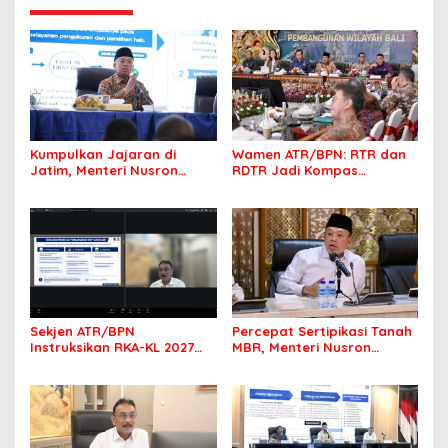
Kumpulkan Jajaran di
Wamen ATR/BPN: RTR dan
Jatim, Menteri Nusron
RDTR Jadi Kompas
Tegaskan Rakyat Harus
Pembangunan Bali
Jadi Prioritas
Sekjen ATR/BPN
Percepat Sertipikasi Tanah
Instruksikan RKA-KL 2027
MBR, Menteri Nusron
Berfokus pada
Pastikan Manfaat Program
Transformasi Layanan
Pemerintah Dirasakan Utuh
Pertanahan