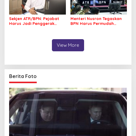
Sekjen ATR/BPN: Pejabat
Menteri Nusron Tegaskan
Harus Jadi Penggerak
BPN Harus Permudah
Organisasi yang
Layanan, Kepentingan
Berdampak bagi
Masyarakat Jadi Prioritas
Masyarakat
View More
Berita Foto