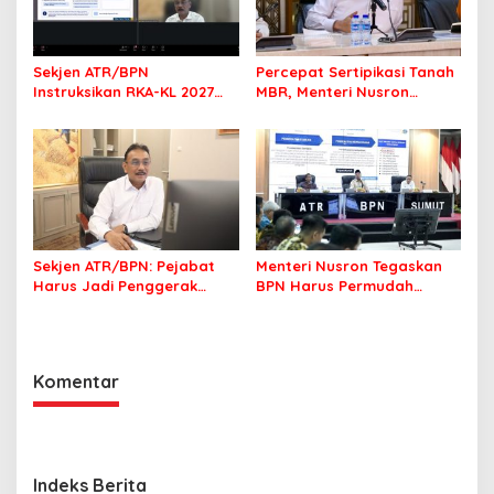
Sekjen ATR/BPN
Percepat Sertipikasi Tanah
Instruksikan RKA-KL 2027
MBR, Menteri Nusron
Berfokus pada
Pastikan Manfaat Program
Transformasi Layanan
Pemerintah Dirasakan Utuh
Pertanahan
Sekjen ATR/BPN: Pejabat
Menteri Nusron Tegaskan
Harus Jadi Penggerak
BPN Harus Permudah
Organisasi yang
Layanan, Kepentingan
Berdampak bagi
Masyarakat Jadi Prioritas
Masyarakat
Komentar
Indeks Berita