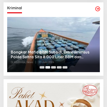
Kriminal
Bongkar Mafia BBM Subsidi, Ditreskrimsus
J
Polda Sultra Sita 8.000 Liter BBM dan
G
Ringkus 3 Tersangka
3
Di Kriminal, News
|
20 Juni 2026
Di