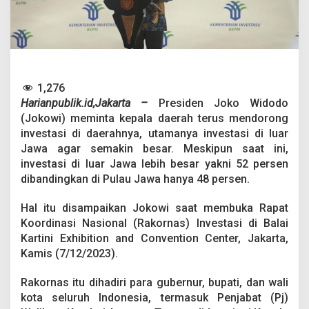
D
a
e
r
a
h
d
1,276
i
Harianpublik.id,Jakarta –
Presiden Joko Widodo
L
u
(Jokowi) meminta kepala daerah terus mendorong
a
investasi di daerahnya, utamanya investasi di luar
r
Jawa agar semakin besar. Meskipun saat ini,
J
investasi di luar Jawa lebih besar yakni 52 persen
a
w
dibandingkan di Pulau Jawa hanya 48 persen.
a
T
Hal itu disampaikan Jokowi saat membuka Rapat
e
Koordinasi Nasional (Rakornas) Investasi di Balai
r
Kartini Exhibition and Convention Center, Jakarta,
u
s
Kamis (7/12/2023).
D
o
Rakornas itu dihadiri para gubernur, bupati, dan wali
r
kota seluruh Indonesia, termasuk Penjabat (Pj)
o