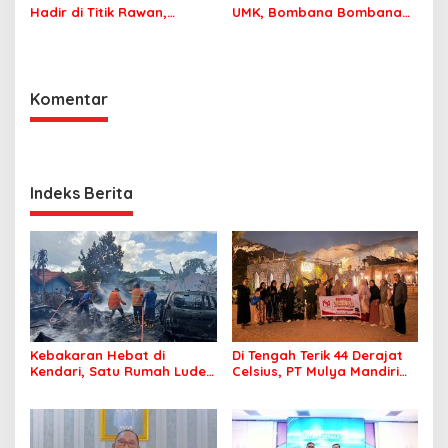
Hadir di Titik Rawan,
UMK, Bombana Bombana
Pastikan Pelajar Berangkat
Minta Program Kerja Tepat
Sekolah dengan Aman
Sasaran
Komentar
Indeks Berita
Kebakaran Hebat di
Di Tengah Terik 44 Derajat
Kendari, Satu Rumah Ludes
Celsius, PT Mulya Mandiri
Terbakar
Travel Pastikan Seluruh
Jamaah Tetap Sehat dan
Nyaman Beribadah