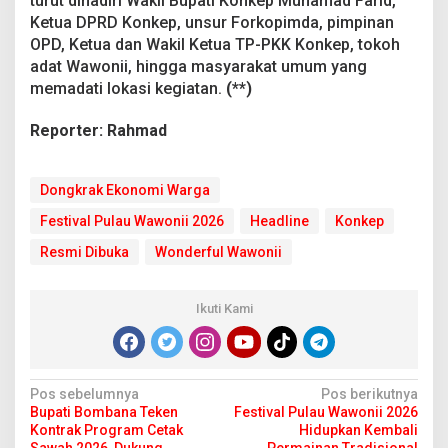
turut dihadiri Wakil Bupati Konkep Muhamad Farid,
Ketua DPRD Konkep, unsur Forkopimda, pimpinan
OPD, Ketua dan Wakil Ketua TP-PKK Konkep, tokoh
adat Wawonii, hingga masyarakat umum yang
memadati lokasi kegiatan.
(**)
Reporter: Rahmad
Dongkrak Ekonomi Warga
Festival Pulau Wawonii 2026
Headline
Konkep
Resmi Dibuka
Wonderful Wawonii
Ikuti Kami
N
Pos sebelumnya
Pos berikutnya
Bupati Bombana Teken
Festival Pulau Wawonii 2026
a
Kontrak Program Cetak
Hidupkan Kembali
Sawah 2026, Dukung
Permainan Tradisional