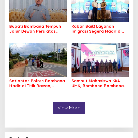
Bupati Bombana Tempuh
Kabar Baik! Layanan
Jalur Dewan Pers atas
Imigrasi Segera Hadir di
Pemberitaan Dugaan
MPP Bombana, Warga Tak
Korupsi Jembatan Cirauci II
Perlu Lagi ke Kendari
Satlantas Polres Bombana
Sambut Mahasiswa KKA
Hadir di Titik Rawan,
UMK, Bombana Bombana
Pastikan Pelajar Berangkat
Minta Program Kerja Tepat
Sekolah dengan Aman
Sasaran
View More