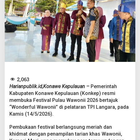
n
i
i
2
0
2
6
R
e
s
m
i
D
i
2,063
b
Harianpublik.id,Konawe Kepulauan –
Pemerintah
u
k
Kabupaten Konawe Kepulauan (Konkep) resmi
a
membuka Festival Pulau Wawonii 2026 bertajuk
,
“Wonderful Wawonii” di pelataran TPI Langara, pada
K
Kamis (14/5/2026).
o
n
k
Pembukaan festival berlangsung meriah dan
e
khidmat dengan penampilan tarian khas Wawonii,
p