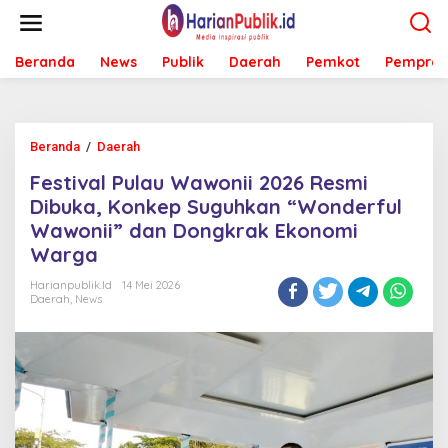
L
e
w
Beranda
News
Publik
Daerah
Pemkot
Pemprov
a
t
i
k
e
Beranda
/
Daerah
F
k
e
o
Festival Pulau Wawonii 2026 Resmi
s
n
t
Dibuka, Konkep Suguhkan “Wonderful
t
i
e
Wawonii” dan Dongkrak Ekonomi
v
n
Warga
a
l
Harianpublik.id
14 Mei 2026
P
Daerah
,
News
u
l
a
u
W
a
w
o