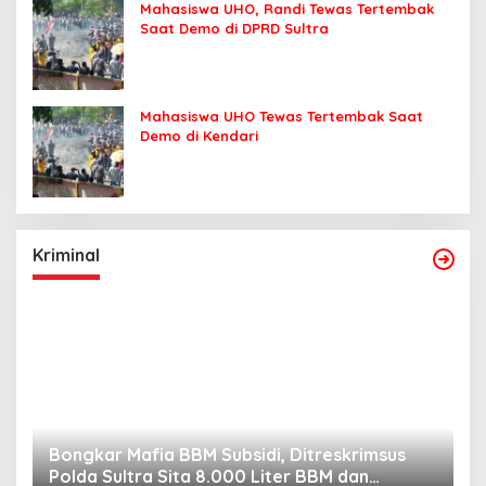
Mahasiswa UHO, Randi Tewas Tertembak
Saat Demo di DPRD Sultra
Mahasiswa UHO Tewas Tertembak Saat
Demo di Kendari
Kriminal
Bongkar Mafia BBM Subsidi, Ditreskrimsus
J
Polda Sultra Sita 8.000 Liter BBM dan
G