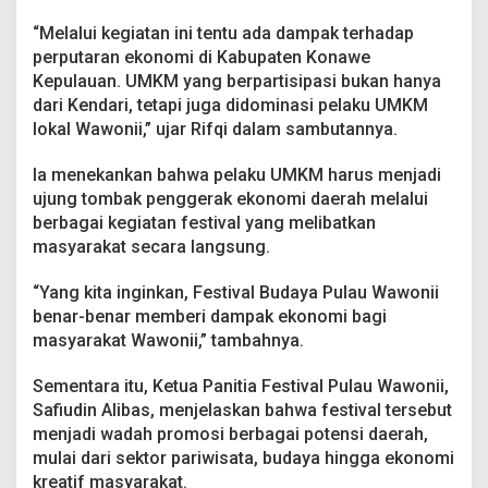
”
d
“Melalui kegiatan ini tentu ada dampak terhadap
a
perputaran ekonomi di Kabupaten Konawe
n
Kepulauan. UMKM yang berpartisipasi bukan hanya
D
dari Kendari, tetapi juga didominasi pelaku UMKM
o
lokal Wawonii,” ujar Rifqi dalam sambutannya.
n
g
k
Ia menekankan bahwa pelaku UMKM harus menjadi
r
ujung tombak penggerak ekonomi daerah melalui
a
berbagai kegiatan festival yang melibatkan
k
masyarakat secara langsung.
E
k
o
“Yang kita inginkan, Festival Budaya Pulau Wawonii
n
benar-benar memberi dampak ekonomi bagi
o
masyarakat Wawonii,” tambahnya.
m
i
W
Sementara itu, Ketua Panitia Festival Pulau Wawonii,
a
Safiudin Alibas, menjelaskan bahwa festival tersebut
r
menjadi wadah promosi berbagai potensi daerah,
g
mulai dari sektor pariwisata, budaya hingga ekonomi
a
kreatif masyarakat.