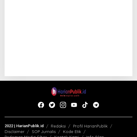
2022 | HarianPublik.id
Redaksi
Profil HarianPublik
Disclaimer
SOP Jurnalis
Kode Etik
Pedoman Media Siber
Kontak Kami
Info Iklan