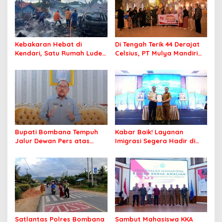
Kebakaran Hebat di
Di Tengah Terik 44 Derajat
Kendari, Satu Rumah Ludes
Celsius, PT Mulya Mandiri
Terbakar
Travel Pastikan Seluruh
Jamaah Tetap Sehat dan
Nyaman Beribadah
Bupati Bombana Tempuh
Kabar Baik! Layanan
Jalur Dewan Pers atas
Imigrasi Segera Hadir di
Pemberitaan Dugaan
MPP Bombana, Warga Tak
Korupsi Jembatan Cirauci II
Perlu Lagi ke Kendari
Satlantas Polres Bombana
Sambut Mahasiswa KKA