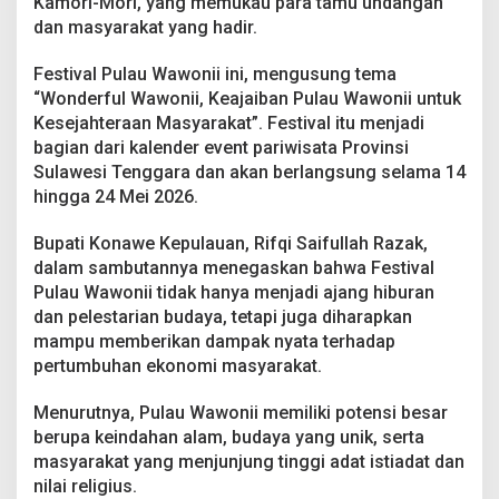
Kamori-Mori, yang memukau para tamu undangan
S
dan masyarakat yang hadir.
u
g
u
Festival Pulau Wawonii ini, mengusung tema
h
“Wonderful Wawonii, Keajaiban Pulau Wawonii untuk
k
Kesejahteraan Masyarakat”. Festival itu menjadi
a
bagian dari kalender event pariwisata Provinsi
n
“
Sulawesi Tenggara dan akan berlangsung selama 14
W
hingga 24 Mei 2026.
o
n
Bupati Konawe Kepulauan, Rifqi Saifullah Razak,
d
dalam sambutannya menegaskan bahwa Festival
e
r
Pulau Wawonii tidak hanya menjadi ajang hiburan
f
dan pelestarian budaya, tetapi juga diharapkan
u
mampu memberikan dampak nyata terhadap
l
pertumbuhan ekonomi masyarakat.
W
a
w
Menurutnya, Pulau Wawonii memiliki potensi besar
o
berupa keindahan alam, budaya yang unik, serta
n
masyarakat yang menjunjung tinggi adat istiadat dan
i
nilai religius.
i