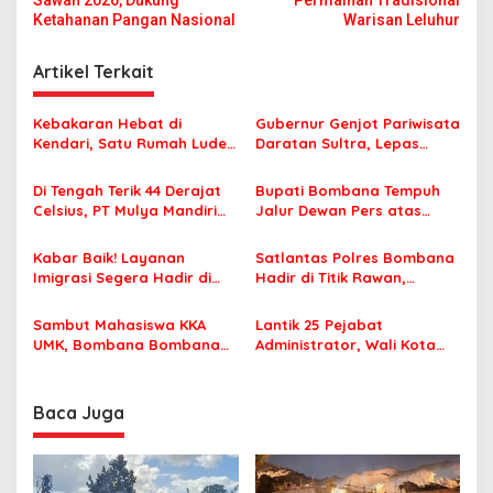
v
Ketahanan Pangan Nasional
Warisan Leluhur
i
g
Artikel Terkait
a
s
Kebakaran Hebat di
Gubernur Genjot Pariwisata
Kendari, Satu Rumah Ludes
Daratan Sultra, Lepas
i
Terbakar
Famtrip Overland Jelajahi
p
Tiga Kabupaten Unggulan
Di Tengah Terik 44 Derajat
Bupati Bombana Tempuh
Celsius, PT Mulya Mandiri
Jalur Dewan Pers atas
o
Travel Pastikan Seluruh
Pemberitaan Dugaan
s
Jamaah Tetap Sehat dan
Korupsi Jembatan Cirauci II
Kabar Baik! Layanan
Satlantas Polres Bombana
Nyaman Beribadah
Imigrasi Segera Hadir di
Hadir di Titik Rawan,
MPP Bombana, Warga Tak
Pastikan Pelajar Berangkat
Perlu Lagi ke Kendari
Sekolah dengan Aman
Sambut Mahasiswa KKA
Lantik 25 Pejabat
UMK, Bombana Bombana
Administrator, Wali Kota
Minta Program Kerja Tepat
Tegaskan ASN Harus
Sasaran
Berintegritas dan
Profesional Layani
Baca Juga
Masyarakat