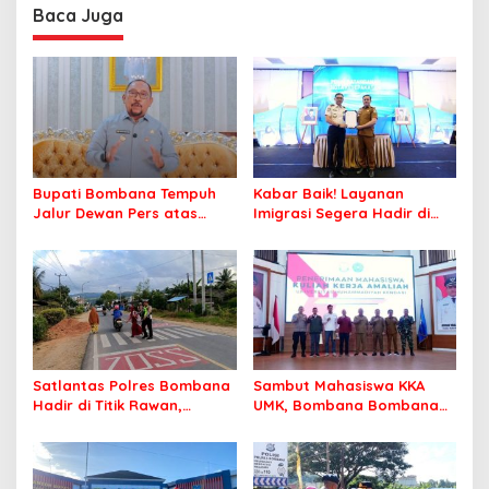
Profesional Layani
Baca Juga
Masyarakat
Bupati Bombana Tempuh
Kabar Baik! Layanan
Jalur Dewan Pers atas
Imigrasi Segera Hadir di
Pemberitaan Dugaan
MPP Bombana, Warga Tak
Korupsi Jembatan Cirauci II
Perlu Lagi ke Kendari
Satlantas Polres Bombana
Sambut Mahasiswa KKA
Hadir di Titik Rawan,
UMK, Bombana Bombana
Pastikan Pelajar Berangkat
Minta Program Kerja Tepat
Sekolah dengan Aman
Sasaran