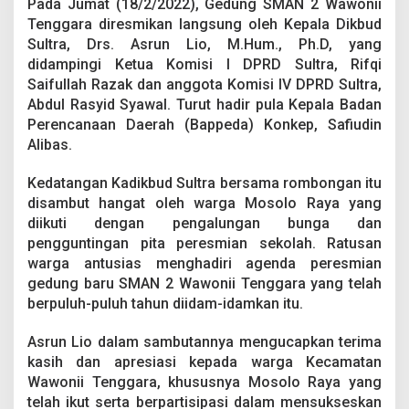
Pada Jumat (18/2/2022), Gedung SMAN 2 Wawonii
a
r
Tenggara diresmikan langsung oleh Kepala Dikbud
a
Sultra, Drs. Asrun Lio, M.Hum., Ph.D, yang
didampingi Ketua Komisi I DPRD Sultra, Rifqi
Saifullah Razak dan anggota Komisi IV DPRD Sultra,
Abdul Rasyid Syawal. Turut hadir pula Kepala Badan
Perencanaan Daerah (Bappeda) Konkep, Safiudin
Alibas.
Kedatangan Kadikbud Sultra bersama rombongan itu
disambut hangat oleh warga Mosolo Raya yang
diikuti dengan pengalungan bunga dan
pengguntingan pita peresmian sekolah. Ratusan
warga antusias menghadiri agenda peresmian
gedung baru SMAN 2 Wawonii Tenggara yang telah
berpuluh-puluh tahun diidam-idamkan itu.
Asrun Lio dalam sambutannya mengucapkan terima
kasih dan apresiasi kepada warga Kecamatan
Wawonii Tenggara, khususnya Mosolo Raya yang
telah ikut serta berpartisipasi dalam mensukseskan