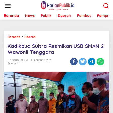
L
e
w
Beranda
News
Publik
Daerah
Pemkot
Pemprov
a
t
i
k
e
Beranda
/
Daerah
K
k
a
o
Kadikbud Sultra Resmikan USB SMAN 2
d
n
i
Wawonii Tenggara
t
k
e
b
Harianpublik.id
19 Februari 2022
n
Daerah
u
d
S
u
l
t
r
a
R
e
s