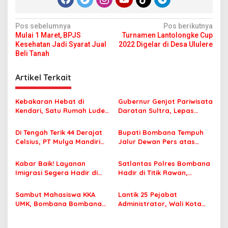
N
Pos sebelumnya
Pos berikutnya
Mulai 1 Maret, BPJS
Turnamen Lantolongke Cup
a
Kesehatan Jadi Syarat Jual
2022 Digelar di Desa Ululere
v
Beli Tanah
i
Artikel Terkait
g
a
Kebakaran Hebat di
Gubernur Genjot Pariwisata
s
Kendari, Satu Rumah Ludes
Daratan Sultra, Lepas
Terbakar
Famtrip Overland Jelajahi
i
Tiga Kabupaten Unggulan
Di Tengah Terik 44 Derajat
Bupati Bombana Tempuh
p
Celsius, PT Mulya Mandiri
Jalur Dewan Pers atas
Travel Pastikan Seluruh
Pemberitaan Dugaan
o
Jamaah Tetap Sehat dan
Korupsi Jembatan Cirauci II
Kabar Baik! Layanan
Satlantas Polres Bombana
s
Nyaman Beribadah
Imigrasi Segera Hadir di
Hadir di Titik Rawan,
MPP Bombana, Warga Tak
Pastikan Pelajar Berangkat
Perlu Lagi ke Kendari
Sekolah dengan Aman
Sambut Mahasiswa KKA
Lantik 25 Pejabat
UMK, Bombana Bombana
Administrator, Wali Kota
Minta Program Kerja Tepat
Tegaskan ASN Harus
Sasaran
Berintegritas dan