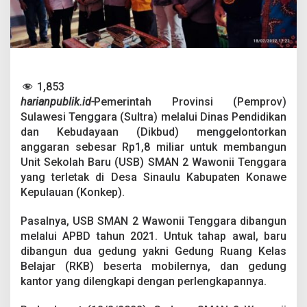
m
i
k
a
n
U
S
1,853
B
harianpublik.id-
Pemerintah Provinsi (Pemprov)
S
M
Sulawesi Tenggara (Sultra) melalui Dinas Pendidikan
A
dan Kebudayaan (Dikbud) menggelontorkan
N
anggaran sebesar Rp1,8 miliar untuk membangun
2
Unit Sekolah Baru (USB) SMAN 2 Wawonii Tenggara
W
a
yang terletak di Desa Sinaulu Kabupaten Konawe
w
Kepulauan (Konkep).
o
n
Pasalnya, USB SMAN 2 Wawonii Tenggara dibangun
i
melalui APBD tahun 2021. Untuk tahap awal, baru
i
T
dibangun dua gedung yakni Gedung Ruang Kelas
e
Belajar (RKB) beserta mobilernya, dan gedung
n
kantor yang dilengkapi dengan perlengkapannya.
g
g