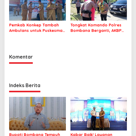
Pemkab Konkep Tambah
Tongkat Komando Polres
Ambulans untuk Puskesmas
Bombana Berganti, AKBP
Roko-Roko
Irwandhy Idrus Nahkodai
Kepolisian Bombana
Komentar
Indeks Berita
Bupati Bombana Tempuh
Kabar Baik! Layanan