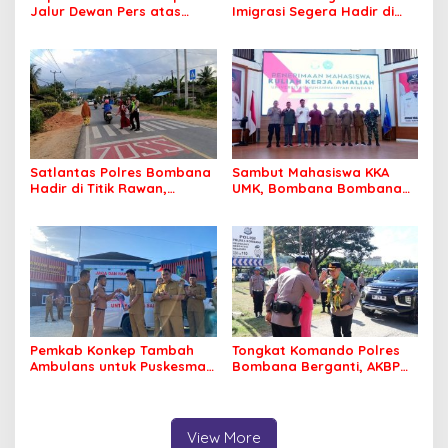
Jalur Dewan Pers atas
Imigrasi Segera Hadir di
Pemberitaan Dugaan
MPP Bombana, Warga Tak
Korupsi Jembatan Cirauci II
Perlu Lagi ke Kendari
Satlantas Polres Bombana
Sambut Mahasiswa KKA
Hadir di Titik Rawan,
UMK, Bombana Bombana
Pastikan Pelajar Berangkat
Minta Program Kerja Tepat
Sekolah dengan Aman
Sasaran
Pemkab Konkep Tambah
Tongkat Komando Polres
Ambulans untuk Puskesmas
Bombana Berganti, AKBP
Roko-Roko
Irwandhy Idrus Nahkodai
Kepolisian Bombana
View More