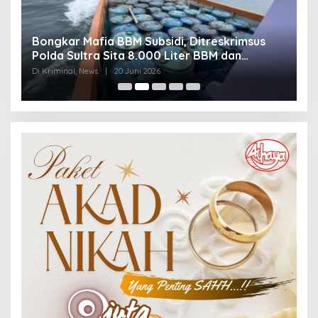
Bongkar Mafia BBM Subsidi, Ditreskrimsus
J
Polda Sultra Sita 8.000 Liter BBM dan
G
Ringkus 3 Tersangka
3
Di Kriminal, News
|
20 Juni 2026
Di