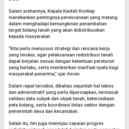
r
g
Salam arahannya, Kepala Kantah Konkep
e
menekankan pentingnya perencanaan yang matang
t
R
dalam menghadapi kemungkinan penambahan
e
target bidang tanah yang akan didistribusikan
d
kepada masyarakat.
i
s
“Kita perlu menyusun strategi dan rencana kerja
t
r
yang terukur, agar pelaksanaan redistribusi tanah
i
dapat berjalan sesuai dengan ketentuan peraturan
b
yang berlaku, serta memberikan manfaat nyata bagi
u
masyarakat penerima,” ujar Asran.
s
i
T
Dalam rapat tersebut, dibahas sejumlah hal teknis
a
dan administratif yang perlu dipersiapkan, termasuk
n
validasi data subjek dan objek tanah, ketersediaan
a
peta bidang, serta koordinasi lintas sektor dengan
h
pemerintah desa dan kecamatan.
2
0
2
Selain itu, tim juga meninjau capaian progres
5