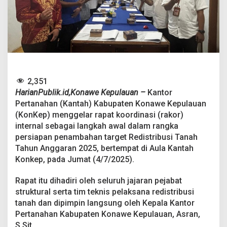
g
k
a
n
P
e
r
s
i
2,351
a
HarianPublik.id,Konawe Kepulauan –
Kantor
p
Pertanahan (Kantah) Kabupaten Konawe Kepulauan
a
n
(KonKep) menggelar rapat koordinasi (rakor)
P
internal sebagai langkah awal dalam rangka
e
persiapan penambahan target Redistribusi Tanah
n
Tahun Anggaran 2025, bertempat di Aula Kantah
a
m
Konkep, pada Jumat (4/7/2025).
b
a
Rapat itu dihadiri oleh seluruh jajaran pejabat
h
struktural serta tim teknis pelaksana redistribusi
a
tanah dan dipimpin langsung oleh Kepala Kantor
n
T
Pertanahan Kabupaten Konawe Kepulauan, Asran,
a
S.Sit.