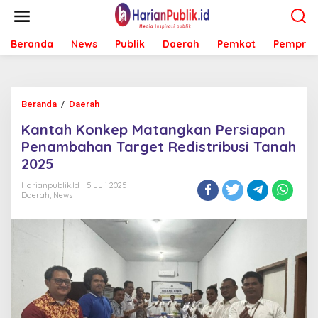
L
e
w
Beranda
News
Publik
Daerah
Pemkot
Pemprov
a
t
i
k
e
Beranda
/
Daerah
K
k
a
o
Kantah Konkep Matangkan Persiapan
n
n
t
Penambahan Target Redistribusi Tanah
t
a
e
2025
h
n
K
Harianpublik.id
5 Juli 2025
o
Daerah
,
News
n
k
e
p
M
a
t
a
n