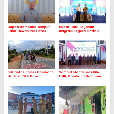
Bupati Bombana Tempuh
Kabar Baik! Layanan
Jalur Dewan Pers atas
Imigrasi Segera Hadir di
Pemberitaan Dugaan
MPP Bombana, Warga Tak
Korupsi Jembatan Cirauci II
Perlu Lagi ke Kendari
Satlantas Polres Bombana
Sambut Mahasiswa KKA
Hadir di Titik Rawan,
UMK, Bombana Bombana
Pastikan Pelajar Berangkat
Minta Program Kerja Tepat
Sekolah dengan Aman
Sasaran