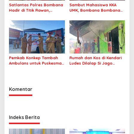
Satlantas Polres Bombana
Sambut Mahasiswa KKA
Hadir di Titik Rawan,
UMK, Bombana Bombana
Pastikan Pelajar Berangkat
Minta Program Kerja Tepat
Sekolah dengan Aman
Sasaran
Pemkab Konkep Tambah
Rumah dan Kos di Kendari
Ambulans untuk Puskesmas
Ludes Dilalap Si Jago
Roko-Roko
Merah
Komentar
Indeks Berita