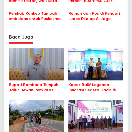
Administrator, Wali Kota
Persen, KUA-PPAS 2027
Tegaskan ASN Harus
Resmi Masuk DPRD
Berintegritas dan
Pemkab Konkep Tambah
Rumah dan Kos di Kendari
Profesional Layani
Ambulans untuk Puskesmas
Ludes Dilalap Si Jago
Masyarakat
Roko-Roko
Merah
Baca Juga
Bupati Bombana Tempuh
Kabar Baik! Layanan
Jalur Dewan Pers atas
Imigrasi Segera Hadir di
Pemberitaan Dugaan
MPP Bombana, Warga Tak
Korupsi Jembatan Cirauci II
Perlu Lagi ke Kendari