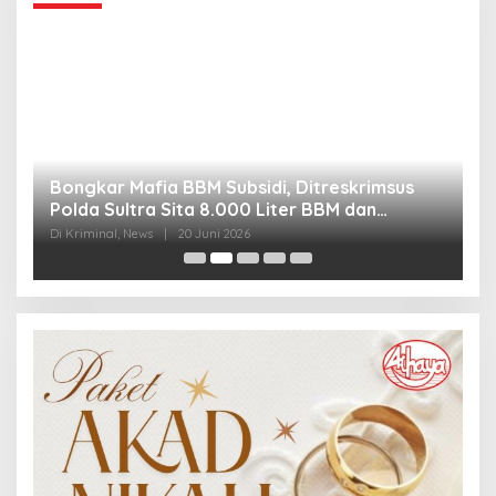
Bongkar Mafia BBM Subsidi, Ditreskrimsus
J
Polda Sultra Sita 8.000 Liter BBM dan
G
Ringkus 3 Tersangka
3
Di Kriminal, News
|
20 Juni 2026
Di