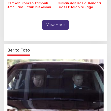
Pemkab Konkep Tambah
Rumah dan Kos di Kendari
Ambulans untuk Puskesmas
Ludes Dilalap Si Jago
Roko-Roko
Merah
View More
Berita Foto