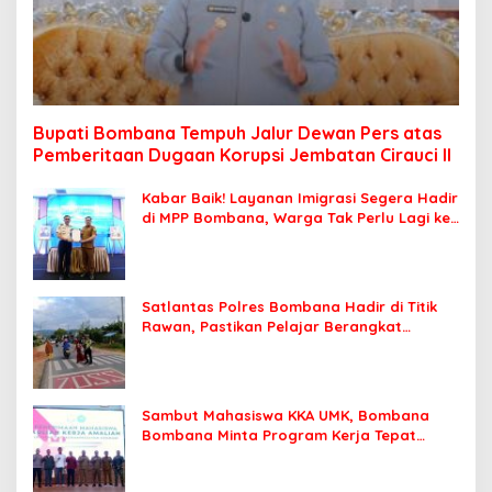
Bupati Bombana Tempuh Jalur Dewan Pers atas
Pemberitaan Dugaan Korupsi Jembatan Cirauci II
Kabar Baik! Layanan Imigrasi Segera Hadir
di MPP Bombana, Warga Tak Perlu Lagi ke
Kendari
Satlantas Polres Bombana Hadir di Titik
Rawan, Pastikan Pelajar Berangkat
Sekolah dengan Aman
Sambut Mahasiswa KKA UMK, Bombana
Bombana Minta Program Kerja Tepat
Sasaran