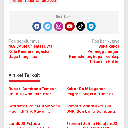
Redistribusi Tanah 2025
Ikuti Kami
N
Pos sebelumnya
Pos berikutnya
468 CASN Orientasi, Wali
Buka Rakor
a
Kota Kendari Tegaskan
Penanggulangan
v
Jaga Integritas
Kemiskinan, Bupati Konkep
Tekankan Hal Ini
i
g
Artikel Terkait
a
s
Bupati Bombana Tempuh
Kabar Baik! Layanan
Jalur Dewan Pers atas
Imigrasi Segera Hadir di
i
Pemberitaan Dugaan
MPP Bombana, Warga Tak
p
Korupsi Jembatan Cirauci II
Perlu Lagi ke Kendari
Satlantas Polres Bombana
Sambut Mahasiswa KKA
Hadir di Titik Rawan,
UMK, Bombana Bombana
o
Pastikan Pelajar Berangkat
Minta Program Kerja Tepat
s
Sekolah dengan Aman
Sasaran
Lantik 25 Pejabat
Ekonomi Sultra Melaju 6,23