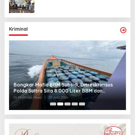
Kriminal
Bongkar Mafia BBM Subsidi, Ditreskrimsus
J
Polda Sultra Sita 8.000 Liter BBM dan
G
Ringkus 3 Tersangka
3
Di Kriminal, News
|
20 Juni 2026
Di