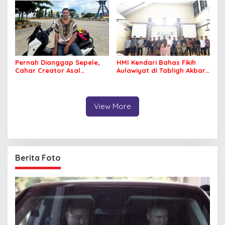
Pernah Dianggap Sepele,
HMI Kendari Bahas Fikih
Cahar Creator Asal
Aulawiyat di Tabligh Akbar
Bombana Raup Puluhan
FISIP UHO
Juta dari Media Sosial
View More
Berita Foto