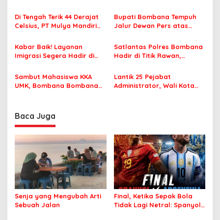
i
Terbakar
Famtrip Overland Jelajahi
p
Tiga Kabupaten Unggulan
Di Tengah Terik 44 Derajat
Bupati Bombana Tempuh
Celsius, PT Mulya Mandiri
Jalur Dewan Pers atas
o
Travel Pastikan Seluruh
Pemberitaan Dugaan
s
Jamaah Tetap Sehat dan
Korupsi Jembatan Cirauci II
Kabar Baik! Layanan
Satlantas Polres Bombana
Nyaman Beribadah
Imigrasi Segera Hadir di
Hadir di Titik Rawan,
MPP Bombana, Warga Tak
Pastikan Pelajar Berangkat
Perlu Lagi ke Kendari
Sekolah dengan Aman
Sambut Mahasiswa KKA
Lantik 25 Pejabat
UMK, Bombana Bombana
Administrator, Wali Kota
Minta Program Kerja Tepat
Tegaskan ASN Harus
Sasaran
Berintegritas dan
Profesional Layani
Baca Juga
Masyarakat
Senja yang Mengubah Arti
Final, Ketika Sepak Bola
Sebuah Jalan
Tidak Lagi Netral: Spanyol
vs Argentina