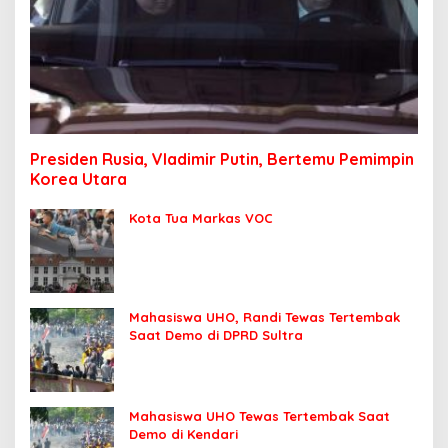
Presiden Rusia, Vladimir Putin, Bertemu Pemimpin
Korea Utara
Kota Tua Markas VOC
Mahasiswa UHO, Randi Tewas Tertembak
Saat Demo di DPRD Sultra
Mahasiswa UHO Tewas Tertembak Saat
Demo di Kendari