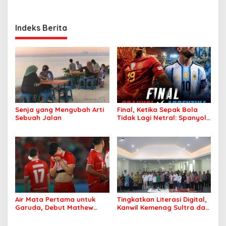
Indeks Berita
Senja yang Mengubah Arti
Final, Ketika Sepak Bola
Sebuah Jalan
Tidak Lagi Netral: Spanyol
vs Argentina
Air Mata Pertama untuk
Tingkatkan Literasi Digital,
Garuda, Debut Mathew
Kanwil Kemenag Sultra dan
Baker Sentuh Hati
Mafindo Kendari Gelar
Indonesia
Pelatihan AI Ready ASEAN