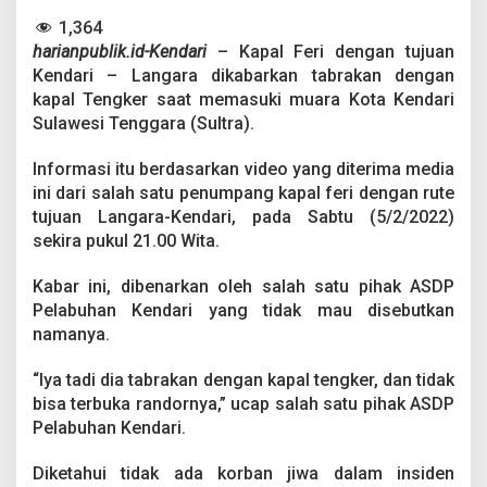
n
1,364
d
e
harianpublik.id-Kendari
– Kapal Feri dengan tujuan
n
Kendari – Langara dikabarkan tabrakan dengan
g
kapal Tengker saat memasuki muara Kota Kendari
a
Sulawesi Tenggara (Sultra).
n
K
a
Informasi itu berdasarkan video yang diterima media
p
ini dari salah satu penumpang kapal feri dengan rute
a
tujuan Langara-Kendari, pada Sabtu (5/2/2022)
l
sekira pukul 21.00 Wita.
T
e
n
Kabar ini, dibenarkan oleh salah satu pihak ASDP
g
Pelabuhan Kendari yang tidak mau disebutkan
k
namanya.
e
r
“Iya tadi dia tabrakan dengan kapal tengker, dan tidak
bisa terbuka randornya,” ucap salah satu pihak ASDP
Pelabuhan Kendari.
Diketahui tidak ada korban jiwa dalam insiden