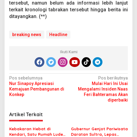
tersebut, namun belum ada informasi lebih lanjut
terkait kronologi tabrakan tersebut hingga berita ini
ditayangkan. (**)
breaking news
Headline
Ikuti Kami
N
Pos sebelumnya
Pos berikutnya
Nur Sinapoy Apresiasi
Mulai Hari Ini Usai
a
Kemajuan Pembangunan di
Mengalami Insiden Naas
v
Konkep
Feri Bahteramas Akan
diperbaiki
i
g
Artikel Terkait
a
s
Kebakaran Hebat di
Gubernur Genjot Pariwisata
Kendari, Satu Rumah Ludes
Daratan Sultra, Lepas