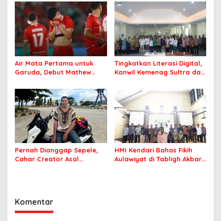
Air Mata Pertama untuk
Tingkatkan Literasi Digital,
Garuda, Debut Mathew
Kanwil Kemenag Sultra dan
Baker Sentuh Hati
Mafindo Kendari Gelar
Indonesia
Pelatihan AI Ready ASEAN
Pernah Dianggap Sepele,
HMI Kendari Bahas Fikih
Cahar Creator Asal
Aulawiyat di Tabligh Akbar
Bombana Raup Puluhan
FISIP UHO
Juta dari Media Sosial
Komentar