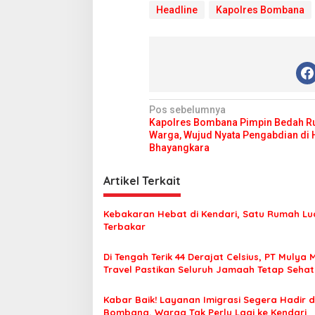
Headline
Kapolres Bombana
N
Pos sebelumnya
Kapolres Bombana Pimpin Bedah 
a
Warga, Wujud Nyata Pengabdian di
v
Bhayangkara
i
Artikel Terkait
g
a
Kebakaran Hebat di Kendari, Satu Rumah Lu
s
Terbakar
i
Di Tengah Terik 44 Derajat Celsius, PT Mulya 
p
Travel Pastikan Seluruh Jamaah Tetap Seha
Nyaman Beribadah
o
Kabar Baik! Layanan Imigrasi Segera Hadir d
s
Bombana, Warga Tak Perlu Lagi ke Kendari