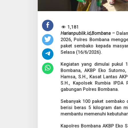
b
a
k
o
u
n
1,181
t
Harianpublik.id,Bombana –
Dala
u
2026, Polres Bombana menggel
k
paket sembako kepada masyar
W
a
Selasa (16/6/2026).
r
g
Kegiatan yang dimulai pukul 1
a
Bombana, AKBP Eko Sutomo, S.
K
Hamsa, S.H., Kasat Lantas AKP 
u
r
S.H., Kapolsek Rumbia IPDA Ra
a
gabungan Polres Bombana.
n
g
Sebanyak 100 paket sembako d
M
berisi beras 5 kilogram dan m
a
m
membantu memenuhi kebutuhan
p
u
Kapolres Bombana AKBP Eko Su