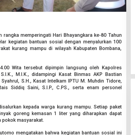
m rangka memperingati Hari Bhayangkara ke-80 Tahun
ar kegiatan bantuan sosial dengan menyalurkan 100
Pesta Pernikahan Berakhir
akat kurang mampu di wilayah Kabupaten Bombana,
Mencekam, Mahasiswa Ditikam
Badik Usai Cekcok saat Pesta
Di Kriminal
|
29 Juni 2026
Miras
4.00 Wita tersebut dipimpin langsung oleh Kapolres
I.K., M.I.K., didampingi Kasat Binmas AKP Bastian
Syahrul, S.H., Kasat Intelkam IPTU M. Muhdin Tidore,
is Siddiq Saini, S.I.P., C.PS., serta enam personel
isalurkan kepada warga kurang mampu. Setiap paket
inyak goreng kemasan 1 liter yang diharapkan dapat
 pokok masyarakat.
tomo mengatakan bahwa kegiatan bantuan sosial ini