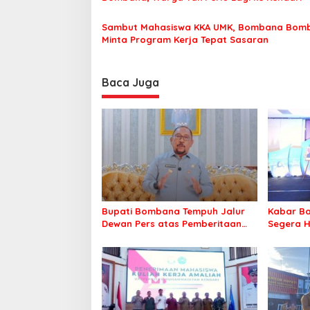
Sambut Mahasiswa KKA UMK, Bombana Bom
Minta Program Kerja Tepat Sasaran
Baca Juga
Bupati Bombana Tempuh Jalur
Kabar Ba
Dewan Pers atas Pemberitaan
Segera H
Dugaan Korupsi Jembatan
Warga Ta
Cirauci II