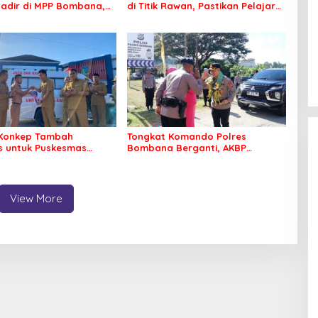
adir di MPP Bombana,
di Titik Rawan, Pastikan Pelajar
k Perlu Lagi ke Kendari
Berangkat Sekolah dengan Aman
Konkep Tambah
Tongkat Komando Polres
 untuk Puskesmas
Bombana Berganti, AKBP
ko
Irwandhy Idrus Nahkodai
Kepolisian Bombana
View More