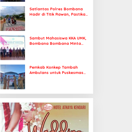
Satlantas Polres Bombana
Hadir di Titik Rawan, Pastikan
Pelajar Berangkat Sekolah
dengan Aman
Sambut Mahasiswa KKA UMK,
Bombana Bombana Minta
Program Kerja Tepat Sasaran
Pemkab Konkep Tambah
Ambulans untuk Puskesmas
Roko-Roko