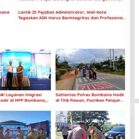
bana
Lantik 25 Pejabat Administrator, Wali Kota
Tegaskan ASN Harus Berintegritas dan Profesional
Layani Masyarakat
ik! Layanan Imigrasi
Satlantas Polres Bombana Hadir
adir di MPP Bombana,
di Titik Rawan, Pastikan Pelajar
k Perlu Lagi ke Kendari
Berangkat Sekolah dengan Aman