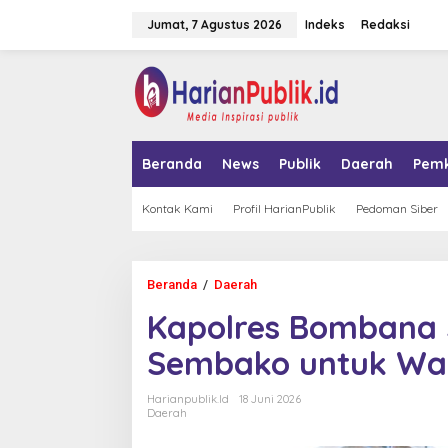
L
Jumat, 7 Agustus 2026
Indeks
Redaksi
e
w
a
tutup
t
i
k
e
k
Beranda
News
Publik
Daerah
Pem
o
n
t
Kontak Kami
Profil HarianPublik
Pedoman Siber
e
n
Beranda
/
Daerah
K
a
Kapolres Bombana 
p
o
Sembako untuk Wa
l
r
e
Harianpublik.id
18 Juni 2026
s
Daerah
B
o