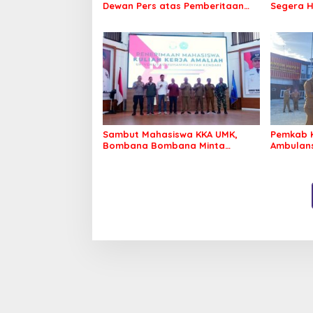
Dewan Pers atas Pemberitaan
Segera H
Dugaan Korupsi Jembatan
Warga Ta
Cirauci II
Sambut Mahasiswa KKA UMK,
Pemkab 
Bombana Bombana Minta
Ambulans
Program Kerja Tepat Sasaran
Roko-Ro