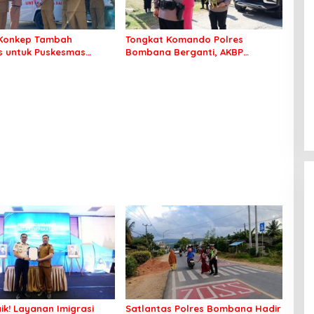
Konkep Tambah
Tongkat Komando Polres
 untuk Puskesmas
Bombana Berganti, AKBP
ko
Irwandhy Idrus Nahkodai
Kepolisian Bombana
ik! Layanan Imigrasi
Satlantas Polres Bombana Hadir