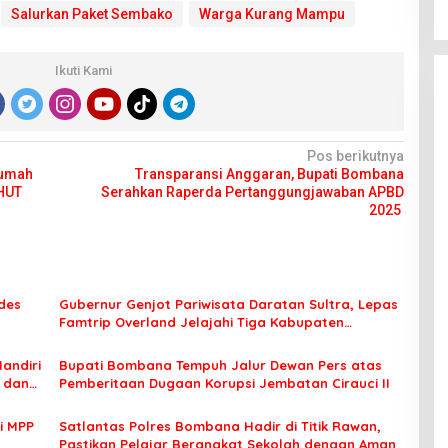
Salurkan Paket Sembako
Warga Kurang Mampu
Ikuti Kami
Pos berikutnya
Rumah
Transparansi Anggaran, Bupati Bombana
 HUT
Serahkan Raperda Pertanggungjawaban APBD
2025
des
Gubernur Genjot Pariwisata Daratan Sultra, Lepas
Famtrip Overland Jelajahi Tiga Kabupaten
Unggulan
Mandiri
Bupati Bombana Tempuh Jalur Dewan Pers atas
t dan
Pemberitaan Dugaan Korupsi Jembatan Cirauci II
i MPP
Satlantas Polres Bombana Hadir di Titik Rawan,
Pastikan Pelajar Berangkat Sekolah dengan Aman