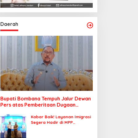
Daerah
Bupati Bombana Tempuh Jalur Dewan
Pers atas Pemberitaan Dugaan
Korupsi Jembatan Cirauci II
Kabar Baik! Layanan Imigrasi
Segera Hadir di MPP
Bombana, Warga Tak Perlu
Lagi ke Kendari