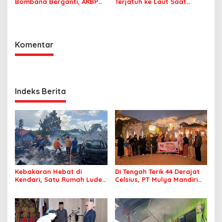
Bombana Berganti, AKBP
Terjatuh ke Laut Saat
Irwandhy Idrus Nahkodai
Memancing
Kepolisian Bombana
Komentar
Indeks Berita
Kebakaran Hebat di
Di Tengah Terik 44 Derajat
Kendari, Satu Rumah Ludes
Celsius, PT Mulya Mandiri
Terbakar
Travel Pastikan Seluruh
Jamaah Tetap Sehat dan
Nyaman Beribadah