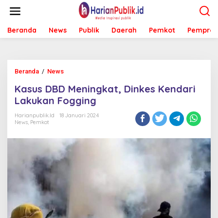
L
e
w
Beranda
News
Publik
Daerah
Pemkot
Pemprov
a
t
i
k
e
Beranda
/
News
K
k
a
o
Kasus DBD Meningkat, Dinkes Kendari
s
n
u
Lakukan Fogging
t
s
e
D
Harianpublik.id
18 Januari 2024
n
News
,
Pemkot
B
D
M
e
n
i
n
g
k
a
t