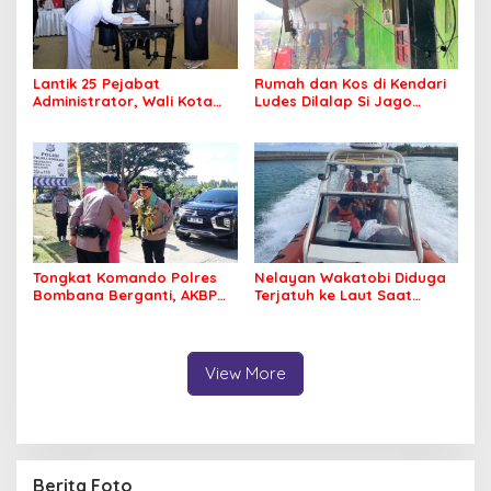
Lantik 25 Pejabat
Rumah dan Kos di Kendari
Administrator, Wali Kota
Ludes Dilalap Si Jago
Tegaskan ASN Harus
Merah
Berintegritas dan
Profesional Layani
Masyarakat
Tongkat Komando Polres
Nelayan Wakatobi Diduga
Bombana Berganti, AKBP
Terjatuh ke Laut Saat
Irwandhy Idrus Nahkodai
Memancing
Kepolisian Bombana
View More
Berita Foto