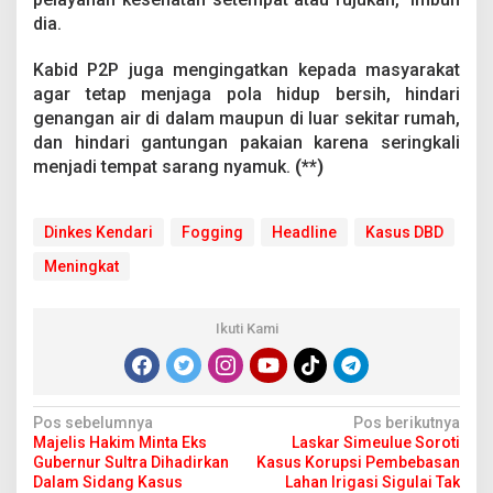
dia.
Kabid P2P juga mengingatkan kepada masyarakat
agar tetap menjaga pola hidup bersih, hindari
genangan air di dalam maupun di luar sekitar rumah,
dan hindari gantungan pakaian karena seringkali
menjadi tempat sarang nyamuk.
(**)
Dinkes Kendari
Fogging
Headline
Kasus DBD
Meningkat
Ikuti Kami
N
Pos sebelumnya
Pos berikutnya
Majelis Hakim Minta Eks
Laskar Simeulue Soroti
a
Gubernur Sultra Dihadirkan
Kasus Korupsi Pembebasan
v
Dalam Sidang Kasus
Lahan Irigasi Sigulai Tak