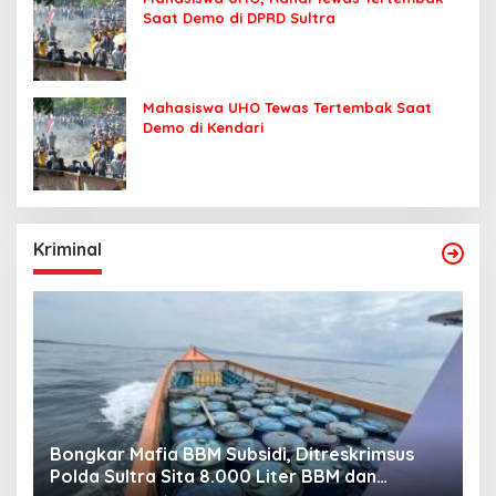
Saat Demo di DPRD Sultra
Mahasiswa UHO Tewas Tertembak Saat
Demo di Kendari
Kriminal
Bongkar Mafia BBM Subsidi, Ditreskrimsus
J
Polda Sultra Sita 8.000 Liter BBM dan
G