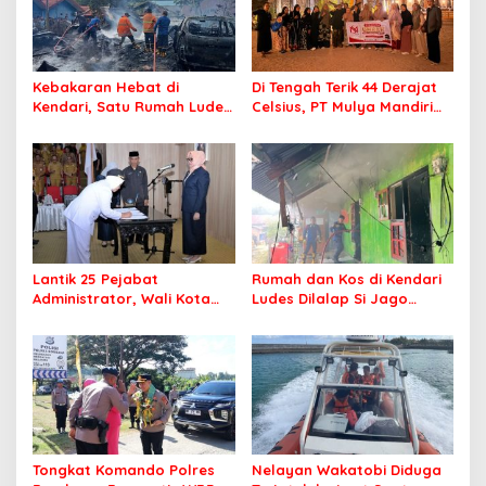
Kebakaran Hebat di
Di Tengah Terik 44 Derajat
Kendari, Satu Rumah Ludes
Celsius, PT Mulya Mandiri
Terbakar
Travel Pastikan Seluruh
Jamaah Tetap Sehat dan
Nyaman Beribadah
Lantik 25 Pejabat
Rumah dan Kos di Kendari
Administrator, Wali Kota
Ludes Dilalap Si Jago
Tegaskan ASN Harus
Merah
Berintegritas dan
Profesional Layani
Masyarakat
Tongkat Komando Polres
Nelayan Wakatobi Diduga