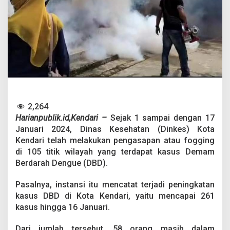
,
D
i
n
k
e
s
K
e
n
d
a
2,264
r
Harianpublik.id,Kendari –
Sejak 1 sampai dengan 17
i
Januari 2024, Dinas Kesehatan (Dinkes) Kota
L
Kendari telah melakukan pengasapan atau fogging
a
k
di 105 titik wilayah yang terdapat kasus Demam
u
Berdarah Dengue (DBD).
k
a
Pasalnya, instansi itu mencatat terjadi peningkatan
n
kasus DBD di Kota Kendari, yaitu mencapai 261
F
o
kasus hingga 16 Januari.
g
g
Dari jumlah tersebut, 58 orang masih dalam