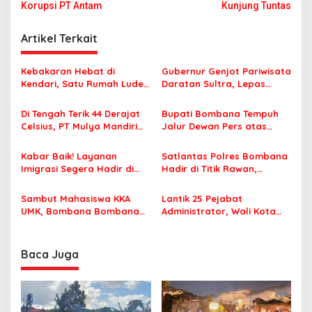
Korupsi PT Antam
Kunjung Tuntas
i
g
Artikel Terkait
a
s
Kebakaran Hebat di
Gubernur Genjot Pariwisata
Kendari, Satu Rumah Ludes
Daratan Sultra, Lepas
i
Terbakar
Famtrip Overland Jelajahi
p
Tiga Kabupaten Unggulan
Di Tengah Terik 44 Derajat
Bupati Bombana Tempuh
Celsius, PT Mulya Mandiri
Jalur Dewan Pers atas
o
Travel Pastikan Seluruh
Pemberitaan Dugaan
s
Jamaah Tetap Sehat dan
Korupsi Jembatan Cirauci II
Kabar Baik! Layanan
Satlantas Polres Bombana
Nyaman Beribadah
Imigrasi Segera Hadir di
Hadir di Titik Rawan,
MPP Bombana, Warga Tak
Pastikan Pelajar Berangkat
Perlu Lagi ke Kendari
Sekolah dengan Aman
Sambut Mahasiswa KKA
Lantik 25 Pejabat
UMK, Bombana Bombana
Administrator, Wali Kota
Minta Program Kerja Tepat
Tegaskan ASN Harus
Sasaran
Berintegritas dan
Profesional Layani
Baca Juga
Masyarakat