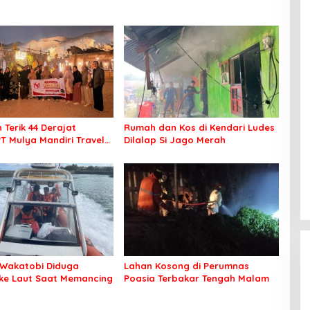
 Terik 44 Derajat
Rumah dan Kos di Kendari Ludes
PT Mulya Mandiri Travel
Dilalap Si Jago Merah
 Seluruh Jamaah Tetap
an Nyaman Beribadah
Wakatobi Diduga
Lahan Kosong di Perumnas
 ke Laut Saat Memancing
Poasia Terbakar Tengah Malam