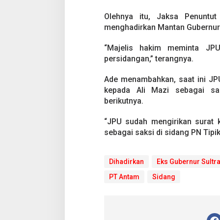
s
K
Olehnya itu, Jaksa Penuntu
o
menghadirkan Mantan Gubernur 
r
u
p
“Majelis hakim meminta JPU
s
persidangan,” terangnya.
i
P
Ade menambahkan, saat ini JPU
T
kepada Ali Mazi sebagai sa
A
n
berikutnya.
t
a
“JPU sudah mengirikan surat 
m
sebagai saksi di sidang PN Tipik
Dihadirkan
Eks Gubernur Sultr
PT Antam
Sidang