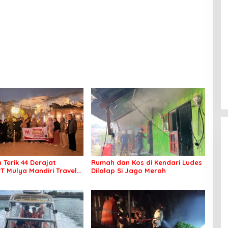
 Terik 44 Derajat
Rumah dan Kos di Kendari Ludes
PT Mulya Mandiri Travel
Dilalap Si Jago Merah
 Seluruh Jamaah Tetap
an Nyaman Beribadah