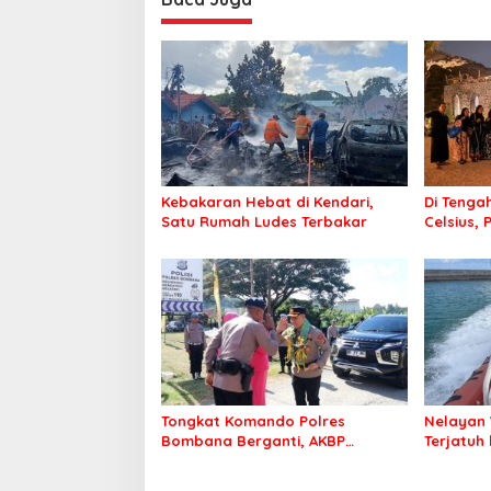
Kebakaran Hebat di Kendari,
Di Tengah
Satu Rumah Ludes Terbakar
Celsius, 
Pastikan
Sehat d
Tongkat Komando Polres
Nelayan 
Bombana Berganti, AKBP
Terjatuh
Irwandhy Idrus Nahkodai
Kepolisian Bombana