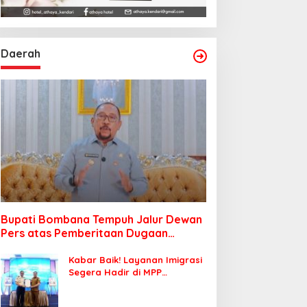
Daerah
Bupati Bombana Tempuh Jalur Dewan
Pers atas Pemberitaan Dugaan
Korupsi Jembatan Cirauci II
Kabar Baik! Layanan Imigrasi
Segera Hadir di MPP
Bombana, Warga Tak Perlu
Lagi ke Kendari