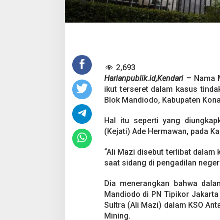
D
i
h
a
d
i
r
k
2,693
a
Harianpublik.id,Kendari –
Nama M
n
ikut terseret dalam kasus tind
D
a
Blok Mandiodo, Kabupaten Kona
l
a
Hal itu seperti yang diungkapk
m
(Kejati) Ade Hermawan, pada Ka
S
i
d
“Ali Mazi disebut terlibat dala
a
saat sidang di pengadilan negeri
n
g
Dia menerangkan bahwa dalam 
K
Mandiodo di PN Tipikor Jakart
a
s
Sultra (Ali Mazi) dalam KSO Ant
u
Mining.