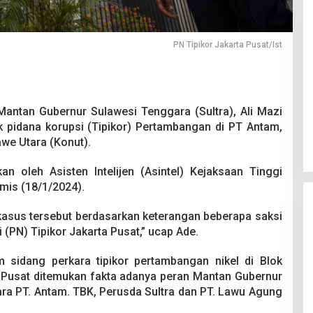
PN Tipikor Jakarta Pusat/Ist
Pesta Pernikahan Berakhir
antan Gubernur Sulawesi Tenggara (Sultra), Ali Mazi
Mencekam, Mahasiswa Ditikam
ak pidana korupsi (Tipikor) Pertambangan di PT Antam,
Badik Usai Cekcok saat Pesta
Di Kriminal
|
29 Juni 2026
we Utara (Konut).
Miras
an oleh Asisten Intelijen (Asintel) Kejaksaan Tinggi
mis (18/1/2024).
m kasus tersebut berdasarkan keterangan beberapa saksi
 (PN) Tipikor Jakarta Pusat,” ucap Ade.
sidang perkara tipikor pertambangan nikel di Blok
a Pusat ditemukan fakta adanya peran Mantan Gubernur
ara PT. Antam. TBK, Perusda Sultra dan PT. Lawu Agung