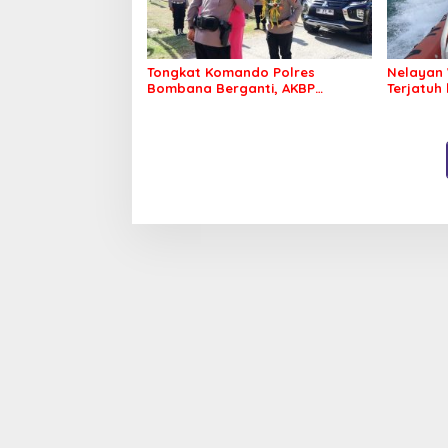
Tongkat Komando Polres
Nelayan 
Bombana Berganti, AKBP
Terjatuh
Irwandhy Idrus Nahkodai
Kepolisian Bombana