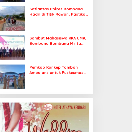
Satlantas Polres Bombana
Hadir di Titik Rawan, Pastikan
Pelajar Berangkat Sekolah
dengan Aman
Sambut Mahasiswa KKA UMK,
Bombana Bombana Minta
Program Kerja Tepat Sasaran
Pemkab Konkep Tambah
Ambulans untuk Puskesmas
Roko-Roko