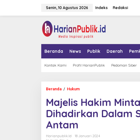
L
Senin, 10 Agustus 2026
Indeks
Redaksi
e
w
a
tutup
t
i
k
e
k
Beranda
News
Publik
Daerah
Pem
o
n
t
Kontak Kami
Profil HarianPublik
Pedoman Siber
e
n
Beranda
/
Hukum
M
a
Majelis Hakim Mint
j
e
Dihadirkan Dalam S
l
i
Antam
s
H
a
Harianpublik.id
18 Januari 2024
k