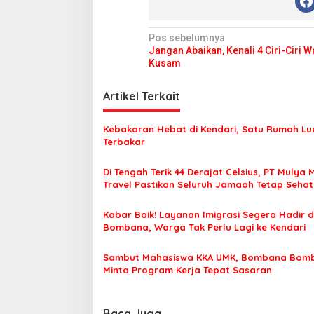
N
Pos sebelumnya
Jangan Abaikan, Kenali 4 Ciri-Ciri W
a
Kusam
v
i
Artikel Terkait
g
Kebakaran Hebat di Kendari, Satu Rumah Lu
a
Terbakar
s
Di Tengah Terik 44 Derajat Celsius, PT Mulya 
i
Travel Pastikan Seluruh Jamaah Tetap Seha
p
Nyaman Beribadah
o
Kabar Baik! Layanan Imigrasi Segera Hadir d
Bombana, Warga Tak Perlu Lagi ke Kendari
s
Sambut Mahasiswa KKA UMK, Bombana Bom
Minta Program Kerja Tepat Sasaran
Baca Juga