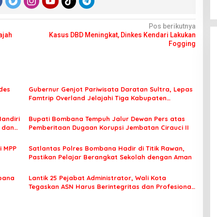
Pos berikutnya
ajah
Kasus DBD Meningkat, Dinkes Kendari Lakukan
Fogging
des
Gubernur Genjot Pariwisata Daratan Sultra, Lepas
Famtrip Overland Jelajahi Tiga Kabupaten
Unggulan
Mandiri
Bupati Bombana Tempuh Jalur Dewan Pers atas
t dan
Pemberitaan Dugaan Korupsi Jembatan Cirauci II
i MPP
Satlantas Polres Bombana Hadir di Titik Rawan,
Pastikan Pelajar Berangkat Sekolah dengan Aman
bana
Lantik 25 Pejabat Administrator, Wali Kota
Tegaskan ASN Harus Berintegritas dan Profesional
Layani Masyarakat