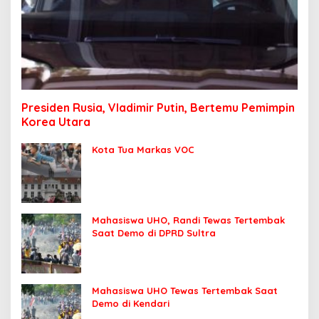
Presiden Rusia, Vladimir Putin, Bertemu Pemimpin
Korea Utara
Kota Tua Markas VOC
Mahasiswa UHO, Randi Tewas Tertembak
Saat Demo di DPRD Sultra
Mahasiswa UHO Tewas Tertembak Saat
Demo di Kendari