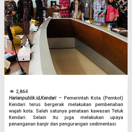
k
u
n
g
P
e
m
k
o
t
R
e
v
i
t
a
l
2,864
i
s
Harianpublik.id,Kendari –
Pemerintah Kota (Pemkot)
a
Kendari terus bergerak melakukan pembenahan
s
wajah kota. Salah satunya penataan kawasan Teluk
i
Kendari. Selain itu juga melakukan upaya
K
penanganan banjir dan pengurangan sedimentasi.
a
w