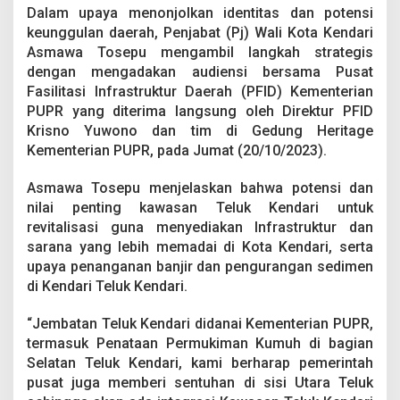
a
Dalam upaya menonjolkan identitas dan potensi
s
keunggulan daerah, Penjabat (Pj) Wali Kota Kendari
a
Asmawa Tosepu mengambil langkah strategis
n
dengan mengadakan audiensi bersama Pusat
T
e
Fasilitasi Infrastruktur Daerah (PFID) Kementerian
l
PUPR yang diterima langsung oleh Direktur PFID
u
Krisno Yuwono dan tim di Gedung Heritage
k
Kementerian PUPR, pada Jumat (20/10/2023).
K
e
n
Asmawa Tosepu menjelaskan bahwa potensi dan
d
nilai penting kawasan Teluk Kendari untuk
a
revitalisasi guna menyediakan Infrastruktur dan
r
sarana yang lebih memadai di Kota Kendari, serta
i
upaya penanganan banjir dan pengurangan sedimen
di Kendari Teluk Kendari.
“Jembatan Teluk Kendari didanai Kementerian PUPR,
termasuk Penataan Permukiman Kumuh di bagian
Selatan Teluk Kendari, kami berharap pemerintah
pusat juga memberi sentuhan di sisi Utara Teluk