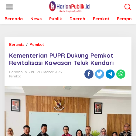
L
e
w
Beranda
News
Publik
Daerah
Pemkot
Pemprov
a
t
i
k
e
Beranda
/
Pemkot
K
k
e
o
Kementerian PUPR Dukung Pemkot
m
n
e
Revitalisasi Kawasan Teluk Kendari
t
n
e
t
Harianpublik.id
21 Oktober 2023
n
Pemkot
e
r
i
a
n
P
U
P
R
D
u