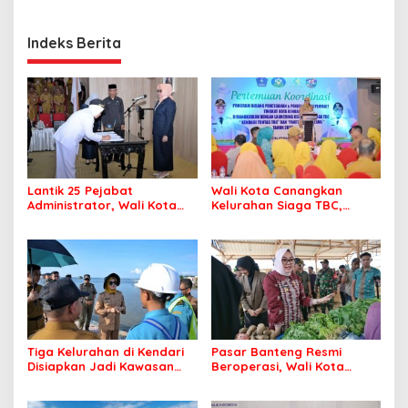
Indeks Berita
Lantik 25 Pejabat
Wali Kota Canangkan
Administrator, Wali Kota
Kelurahan Siaga TBC,
Tegaskan ASN Harus
Percepat Target Kendari
Berintegritas dan
Bebas Tuberkulosis
Profesional Layani
Masyarakat
Tiga Kelurahan di Kendari
Pasar Banteng Resmi
Disiapkan Jadi Kawasan
Beroperasi, Wali Kota
Pesisir Modern
Kendari Siapkan Pusat
Ekonomi Baru