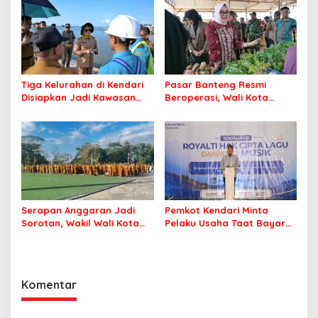
Profesional Layani
Masyarakat
Tiga Kelurahan di Kendari
Pasar Banteng Resmi
Disiapkan Jadi Kawasan
Beroperasi, Wali Kota
Pesisir Modern
Kendari Siapkan Pusat
Ekonomi Baru
Serapan Anggaran Jadi
Pemkot Kendari Minta
Sorotan, Wakil Wali Kota
Pelaku Usaha Taat Bayar
Kendari Ajak ASN Bergerak
Royalti Musik
Jaga Kebersihan Kota
Komentar