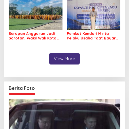
Serapan Anggaran Jadi
Pemkot Kendari Minta
Sorotan, Wakil Wali Kota
Pelaku Usaha Taat Bayar
Kendari Ajak ASN Bergerak
Royalti Musik
Jaga Kebersihan Kota
View More
Berita Foto