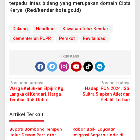
terpadu lintas bidang yang merupakan domain Cipta
Karya.
(Red/kendarikota.go.id)
Dukung
Headline
Kawasan Teluk Kendari
Kementerian PUPR
Pemkot
Revitalisasi
Ikuti Kami
N
Pos sebelumnya
Pos berikutnya
Warga Keluhkan Elpiji 3 Kg
Hadapi PON 2024, ISSI
a
Langka di Kendari, Harga
Sultra Siapkan Atlet dan
v
Tembus Rp50 Ribu
Pelatih Terbaik
i
Artikel Terkait
g
a
Bupati Bombana Tempuh
Kabar Baik! Layanan
s
Jalur Dewan Pers atas
Imigrasi Segera Hadir di