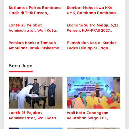
Pemberitaan Dugaan
MPP Bombana, Warga Tak
i
Korupsi Jembatan Cirauci II
Perlu Lagi ke Kendari
Satlantas Polres Bombana
Sambut Mahasiswa KKA
p
Hadir di Titik Rawan,
UMK, Bombana Bombana
Pastikan Pelajar Berangkat
Minta Program Kerja Tepat
o
Sekolah dengan Aman
Sasaran
Lantik 25 Pejabat
Ekonomi Sultra Melaju 6,23
s
Administrator, Wali Kota
Persen, KUA-PPAS 2027
Tegaskan ASN Harus
Resmi Masuk DPRD
Berintegritas dan
Pemkab Konkep Tambah
Rumah dan Kos di Kendari
Profesional Layani
Ambulans untuk Puskesmas
Ludes Dilalap Si Jago
Masyarakat
Roko-Roko
Merah
Baca Juga
Lantik 25 Pejabat
Wali Kota Canangkan
Administrator, Wali Kota
Kelurahan Siaga TBC,
Tegaskan ASN Harus
Percepat Target Kendari
Berintegritas dan
Bebas Tuberkulosis