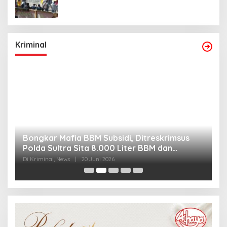
Kriminal
Bongkar Mafia BBM Subsidi, Ditreskrimsus
J
Polda Sultra Sita 8.000 Liter BBM dan
G
Ringkus 3 Tersangka
3
Di Kriminal, News
|
20 Juni 2026
Di