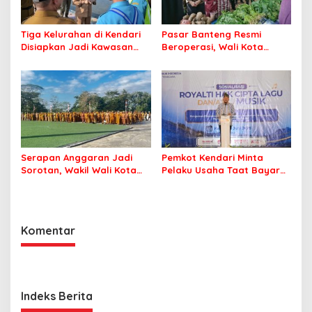
Tiga Kelurahan di Kendari
Pasar Banteng Resmi
Disiapkan Jadi Kawasan
Beroperasi, Wali Kota
Pesisir Modern
Kendari Siapkan Pusat
Ekonomi Baru
Serapan Anggaran Jadi
Pemkot Kendari Minta
Sorotan, Wakil Wali Kota
Pelaku Usaha Taat Bayar
Kendari Ajak ASN Bergerak
Royalti Musik
Jaga Kebersihan Kota
Komentar
Indeks Berita