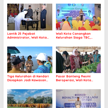
Lantik 25 Pejabat
Wali Kota Canangkan
Administrator, Wali Kota
Kelurahan Siaga TBC,
Tegaskan ASN Harus
Percepat Target Kendari
Berintegritas dan
Bebas Tuberkulosis
Profesional Layani
Masyarakat
Tiga Kelurahan di Kendari
Pasar Banteng Resmi
Disiapkan Jadi Kawasan
Beroperasi, Wali Kota
Pesisir Modern
Kendari Siapkan Pusat
Ekonomi Baru