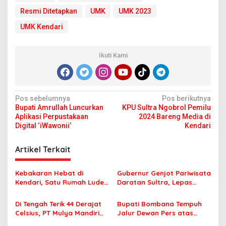
Resmi Ditetapkan
UMK
UMK 2023
UMK Kendari
Ikuti Kami
N
Pos sebelumnya
Pos berikutnya
Bupati Amrullah Luncurkan
KPU Sultra Ngobrol Pemilu
a
Aplikasi Perpustakaan
2024 Bareng Media di
v
Digital ‘iWawonii’
Kendari
i
Artikel Terkait
g
a
Kebakaran Hebat di
Gubernur Genjot Pariwisata
s
Kendari, Satu Rumah Ludes
Daratan Sultra, Lepas
Terbakar
Famtrip Overland Jelajahi
i
Tiga Kabupaten Unggulan
Di Tengah Terik 44 Derajat
Bupati Bombana Tempuh
p
Celsius, PT Mulya Mandiri
Jalur Dewan Pers atas
Travel Pastikan Seluruh
Pemberitaan Dugaan