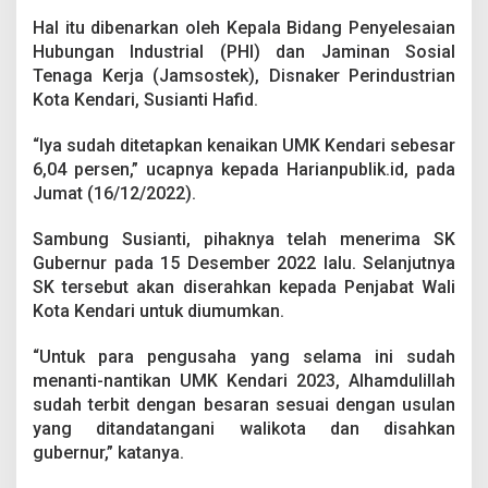
i
Hal itu dibenarkan oleh Kepala Bidang Penyelesaian
B
e
Hubungan Industrial (PHI) dan Jaminan Sosial
r
Tenaga Kerja (Jamsostek), Disnaker Perindustrian
l
Kota Kendari, Susianti Hafid.
a
k
“Iya sudah ditetapkan kenaikan UMK Kendari sebesar
u
2
6,04 persen,” ucapnya kepada Harianpublik.id, pada
J
Jumat (16/12/2022).
a
n
Sambung Susianti, pihaknya telah menerima SK
u
Gubernur pada 15 Desember 2022 lalu. Selanjutnya
a
r
SK tersebut akan diserahkan kepada Penjabat Wali
i
Kota Kendari untuk diumumkan.
M
e
“Untuk para pengusaha yang selama ini sudah
n
menanti-nantikan UMK Kendari 2023, Alhamdulillah
d
a
sudah terbit dengan besaran sesuai dengan usulan
t
yang ditandatangani walikota dan disahkan
a
gubernur,” katanya.
n
g