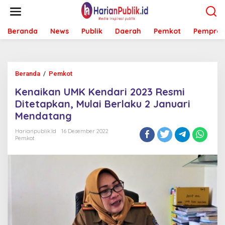
L
e
w
Beranda
News
Publik
Daerah
Pemkot
Pemprov
a
t
i
k
e
Beranda
/
Pemkot
K
k
e
o
Kenaikan UMK Kendari 2023 Resmi
n
n
a
Ditetapkan, Mulai Berlaku 2 Januari
t
i
e
Mendatang
k
n
a
Harianpublik.id
16 Desember 2022
n
Pemkot
U
M
K
K
e
n
d
a
r