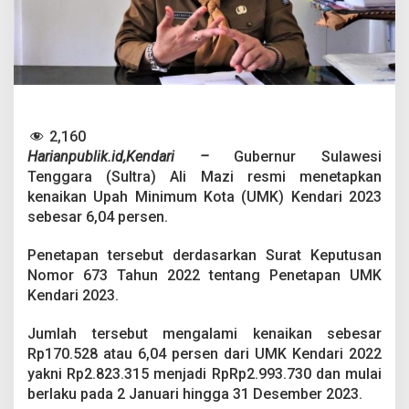
i
2
0
2
3
R
e
s
2,160
m
i
Harianpublik.id,Kendari –
Gubernur Sulawesi
D
Tenggara (Sultra) Ali Mazi resmi menetapkan
i
kenaikan Upah Minimum Kota (UMK) Kendari 2023
t
sebesar 6,04 persen.
e
t
a
Penetapan tersebut derdasarkan Surat Keputusan
p
Nomor 673 Tahun 2022 tentang Penetapan UMK
k
Kendari 2023.
a
n
Jumlah tersebut mengalami kenaikan sebesar
,
M
Rp170.528 atau 6,04 persen dari UMK Kendari 2022
u
yakni Rp2.823.315 menjadi RpRp2.993.730 dan mulai
l
berlaku pada 2 Januari hingga 31 Desember 2023.
a