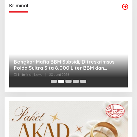
Kriminal
Bongkar Mafia BBM Subsidi, Ditreskrimsus
J
Polda Sultra Sita 8.000 Liter BBM dan
G
Ringkus 3 Tersangka
3
Di Kriminal, News
|
20 Juni 2026
Di