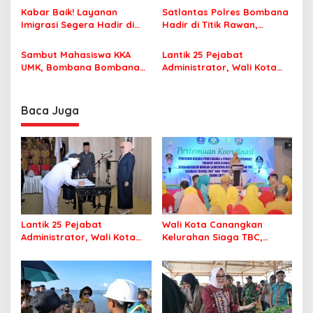
o
Jamaah Tetap Sehat dan
Korupsi Jembatan Cirauci II
Kabar Baik! Layanan
Satlantas Polres Bombana
s
Nyaman Beribadah
Imigrasi Segera Hadir di
Hadir di Titik Rawan,
MPP Bombana, Warga Tak
Pastikan Pelajar Berangkat
Perlu Lagi ke Kendari
Sekolah dengan Aman
Sambut Mahasiswa KKA
Lantik 25 Pejabat
UMK, Bombana Bombana
Administrator, Wali Kota
Minta Program Kerja Tepat
Tegaskan ASN Harus
Sasaran
Berintegritas dan
Profesional Layani
Baca Juga
Masyarakat
Lantik 25 Pejabat
Wali Kota Canangkan
Administrator, Wali Kota
Kelurahan Siaga TBC,
Tegaskan ASN Harus
Percepat Target Kendari
Berintegritas dan
Bebas Tuberkulosis
Profesional Layani
Masyarakat