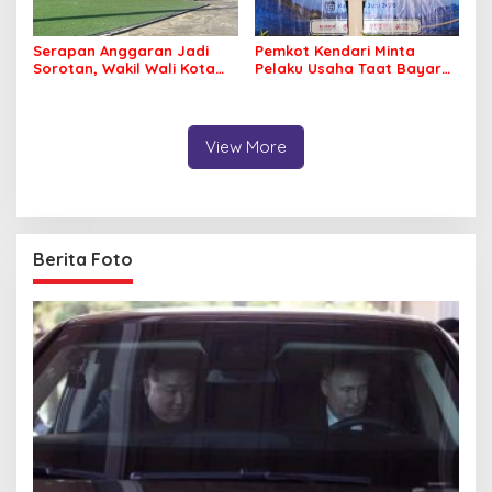
Serapan Anggaran Jadi
Pemkot Kendari Minta
Sorotan, Wakil Wali Kota
Pelaku Usaha Taat Bayar
Kendari Ajak ASN Bergerak
Royalti Musik
Jaga Kebersihan Kota
View More
Berita Foto