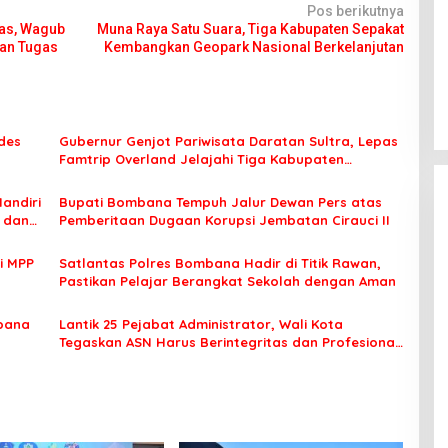
Pos berikutnya
tas, Wagub
Muna Raya Satu Suara, Tiga Kabupaten Sepakat
ran Tugas
Kembangkan Geopark Nasional Berkelanjutan
des
Gubernur Genjot Pariwisata Daratan Sultra, Lepas
Famtrip Overland Jelajahi Tiga Kabupaten
Unggulan
Mandiri
Bupati Bombana Tempuh Jalur Dewan Pers atas
t dan
Pemberitaan Dugaan Korupsi Jembatan Cirauci II
i MPP
Satlantas Polres Bombana Hadir di Titik Rawan,
Pastikan Pelajar Berangkat Sekolah dengan Aman
bana
Lantik 25 Pejabat Administrator, Wali Kota
Tegaskan ASN Harus Berintegritas dan Profesional
Layani Masyarakat