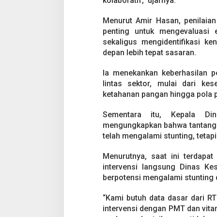
kolaboratif,” ujarnya.
a
s
i
Menurut Amir Hasan, penilaian
3
penting untuk mengevaluasi e
0
sekaligus mengidentifikasi ke
R
depan lebih tepat sasaran.
i
b
u
Ia menekankan keberhasilan p
B
lintas sektor, mulai dari kes
a
ketahanan pangan hingga pola 
l
i
Sementara itu, Kepala Di
t
a
mengungkapkan bahwa tantangan
telah mengalami stunting, teta
Menurutnya, saat ini terdapat
intervensi langsung Dinas Ke
berpotensi mengalami stunting 
“Kami butuh data dasar dari RT
intervensi dengan PMT dan vitam