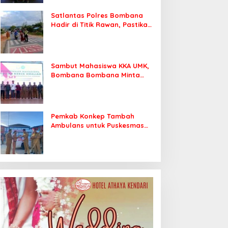
Satlantas Polres Bombana
Hadir di Titik Rawan, Pastikan
Pelajar Berangkat Sekolah
dengan Aman
Sambut Mahasiswa KKA UMK,
Bombana Bombana Minta
Program Kerja Tepat Sasaran
Pemkab Konkep Tambah
Ambulans untuk Puskesmas
Roko-Roko