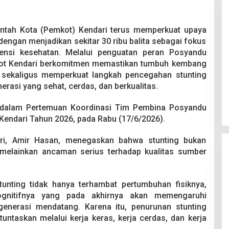
ntah Kota (Pemkot) Kendari terus memperkuat upaya
engan menjadikan sekitar 30 ribu balita sebagai fokus
ensi kesehatan. Melalui penguatan peran Posyandu
mkot Kendari berkomitmen memastikan tumbuh kembang
 Berakhir
Bongkar Mafia BBM Subsidi,
l sekaligus memperkuat langkah pencegahan stunting
iswa Ditikam
Ditreskrimsus Polda Sultra Sita
erasi yang sehat, cerdas, dan berkualitas.
k saat Pesta
8.000 Liter BBM dan Ringkus 3
026
Di Kriminal, News
|
20 Juni 2026
Tersangka
dalam Pertemuan Koordinasi Tim Pembina Posyandu
Kendari Tahun 2026, pada Rabu (17/6/2026).
ari, Amir Hasan, menegaskan bahwa stunting bukan
 melainkan ancaman serius terhadap kualitas sumber
unting tidak hanya terhambat pertumbuhan fisiknya,
ognitifnya yang pada akhirnya akan memengaruhi
generasi mendatang. Karena itu, penurunan stunting
tuntaskan melalui kerja keras, kerja cerdas, dan kerja