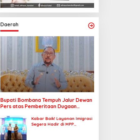
Daerah
Bupati Bombana Tempuh Jalur Dewan
Pers atas Pemberitaan Dugaan
Korupsi Jembatan Cirauci II
Kabar Baik! Layanan Imigrasi
Segera Hadir di MPP
Bombana, Warga Tak Perlu
Lagi ke Kendari