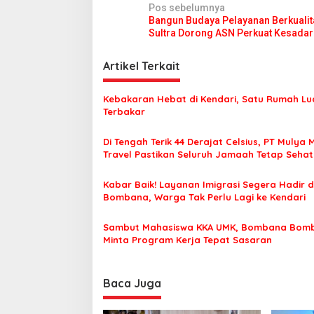
N
Pos sebelumnya
Bangun Budaya Pelayanan Berkuali
a
Sultra Dorong ASN Perkuat Kesada
v
i
Artikel Terkait
g
Kebakaran Hebat di Kendari, Satu Rumah Lu
a
Terbakar
s
Di Tengah Terik 44 Derajat Celsius, PT Mulya 
i
Travel Pastikan Seluruh Jamaah Tetap Seha
p
Nyaman Beribadah
o
Kabar Baik! Layanan Imigrasi Segera Hadir d
Bombana, Warga Tak Perlu Lagi ke Kendari
s
Sambut Mahasiswa KKA UMK, Bombana Bom
Minta Program Kerja Tepat Sasaran
Baca Juga