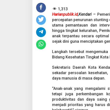
a
n
1,313
d
u
Harianpublik.id
,Kendari –
Pemeri
,
percepatan penurunan stunting d
P
utama pemantauan dan interv
e
hingga tingkat kelurahan, Pe
m
Pesta Pernikahan
anak terpantau secara optima
k
o
Mencekam, Mahas
sejak dini guna menciptakan gen
t
Badik Usai Cekco
Di Kriminal
|
29 Juni 2
K
Miras
Langkah tersebut mengemuka 
e
Bidang Kesehatan Tingkat Kota 
n
d
a
Sekretaris Daerah Kota Kend
r
sekadar persoalan kesehatan,
i
daya manusia di masa depan.
F
o
“Anak-anak yang mengalami st
k
u
tetapi juga perkembangan k
s
produktivitas dan daya saing 
A
menjadi prioritas yang harus di
w