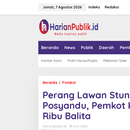
L
Jumat, 7 Agustus 2026
Indeks
Redaksi
e
w
a
tutup
t
i
k
e
k
Beranda
News
Publik
Daerah
Pem
o
n
t
Kontak Kami
Profil HarianPublik
Pedoman Siber
e
n
Beranda
/
Pemkot
P
e
Perang Lawan Stunt
r
a
Posyandu, Pemkot 
n
g
Ribu Balita
L
a
w
Harianpublik.id
18 Juni 2026
a