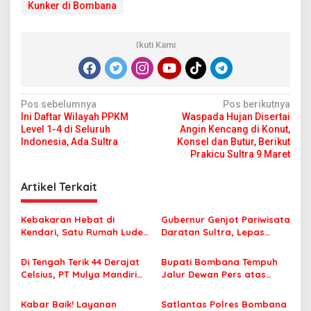
Kunker di Bombana
Ikuti Kami
N
Pos sebelumnya
Pos berikutnya
Ini Daftar Wilayah PPKM
Waspada Hujan Disertai
a
Level 1-4 di Seluruh
Angin Kencang di Konut,
v
Indonesia, Ada Sultra
Konsel dan Butur, Berikut
Prakicu Sultra 9 Maret
i
g
Artikel Terkait
a
s
Kebakaran Hebat di
Gubernur Genjot Pariwisata
Kendari, Satu Rumah Ludes
Daratan Sultra, Lepas
i
Terbakar
Famtrip Overland Jelajahi
p
Tiga Kabupaten Unggulan
Di Tengah Terik 44 Derajat
Bupati Bombana Tempuh
Celsius, PT Mulya Mandiri
Jalur Dewan Pers atas
o
Travel Pastikan Seluruh
Pemberitaan Dugaan
s
Jamaah Tetap Sehat dan
Korupsi Jembatan Cirauci II
Kabar Baik! Layanan
Satlantas Polres Bombana