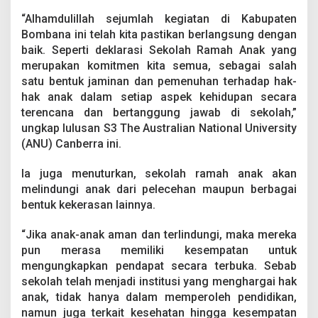
o
“Alhamdulillah sejumlah kegiatan di Kabupaten
l
a
Bombana ini telah kita pastikan berlangsung dengan
h
baik. Seperti deklarasi Sekolah Ramah Anak yang
R
merupakan komitmen kita semua, sebagai salah
a
satu bentuk jaminan dan pemenuhan terhadap hak-
m
a
hak anak dalam setiap aspek kehidupan secara
h
terencana dan bertanggung jawab di sekolah,”
A
ungkap lulusan S3 The Australian National University
n
(ANU) Canberra ini.
a
k
H
Ia juga menuturkan, sekolah ramah anak akan
i
melindungi anak dari pelecehan maupun berbagai
n
bentuk kekerasan lainnya.
g
g
“Jika anak-anak aman dan terlindungi, maka mereka
a
K
pun merasa memiliki kesempatan untuk
u
mengungkapkan pendapat secara terbuka. Sebab
k
sekolah telah menjadi institusi yang menghargai hak
u
anak, tidak hanya dalam memperoleh pendidikan,
h
namun juga terkait kesehatan hingga kesempatan
k