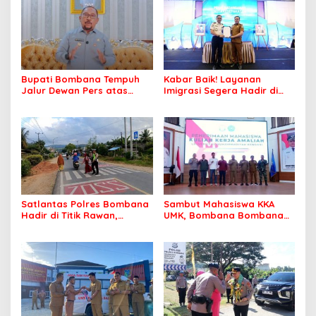
Bupati Bombana Tempuh
Kabar Baik! Layanan
Jalur Dewan Pers atas
Imigrasi Segera Hadir di
Pemberitaan Dugaan
MPP Bombana, Warga Tak
Korupsi Jembatan Cirauci II
Perlu Lagi ke Kendari
Satlantas Polres Bombana
Sambut Mahasiswa KKA
Hadir di Titik Rawan,
UMK, Bombana Bombana
Pastikan Pelajar Berangkat
Minta Program Kerja Tepat
Sekolah dengan Aman
Sasaran