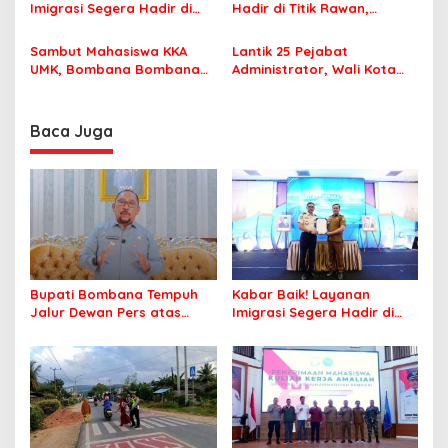
Nyaman Beribadah
Imigrasi Segera Hadir di
Hadir di Titik Rawan,
MPP Bombana, Warga Tak
Pastikan Pelajar Berangkat
Perlu Lagi ke Kendari
Sekolah dengan Aman
Sambut Mahasiswa KKA
Lantik 25 Pejabat
UMK, Bombana Bombana
Administrator, Wali Kota
Minta Program Kerja Tepat
Tegaskan ASN Harus
Sasaran
Berintegritas dan
Profesional Layani
Baca Juga
Masyarakat
Bupati Bombana Tempuh
Kabar Baik! Layanan
Jalur Dewan Pers atas
Imigrasi Segera Hadir di
Pemberitaan Dugaan
MPP Bombana, Warga Tak
Korupsi Jembatan Cirauci II
Perlu Lagi ke Kendari