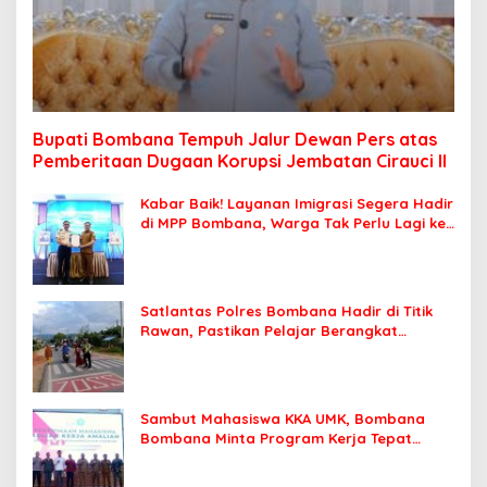
Bupati Bombana Tempuh Jalur Dewan Pers atas
Pemberitaan Dugaan Korupsi Jembatan Cirauci II
Kabar Baik! Layanan Imigrasi Segera Hadir
di MPP Bombana, Warga Tak Perlu Lagi ke
Kendari
Satlantas Polres Bombana Hadir di Titik
Rawan, Pastikan Pelajar Berangkat
Sekolah dengan Aman
Sambut Mahasiswa KKA UMK, Bombana
Bombana Minta Program Kerja Tepat
Sasaran