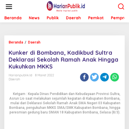
L
e
w
Beranda
News
Publik
Daerah
Pemkot
Pemprov
a
t
i
k
e
Beranda
/
Daerah
K
k
u
o
Kunker di Bombana, Kadikbud Sultra
n
n
k
Deklarasi Sekolah Ramah Anak Hingga
t
e
e
Kukuhkan MKKS
r
n
d
Harianpublik.id
8 Maret 2022
i
Daerah
B
o
Ketgam : Kepala Dinas Pendidikan dan Kebudayaan Provinsi Sultra,
m
Asrun Lio saat melakukan sejumlah kegiatan di Kabupaten Bombana,
b
mulai dari Deklarasi Sekolah Ramah Anak SMA Negeri 03 Kabupaten
a
Bombana, pengukuhan MKKS SMA/SMK Kabupaten Bombana, hingga
n
peresmian gedung baru SMAN 18 Kabupaten Bombana, Selasa (8/3).
a
,
K