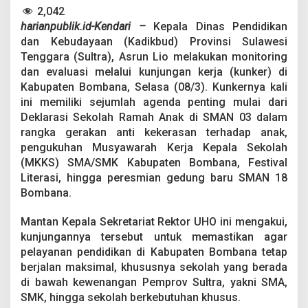
a
2,042
d
harianpublik.id-Kendari –
Kepala Dinas Pendidikan
i
dan Kebudayaan (Kadikbud) Provinsi Sulawesi
k
b
Tenggara (Sultra), Asrun Lio melakukan monitoring
u
dan evaluasi melalui kunjungan kerja (kunker) di
d
Kabupaten Bombana, Selasa (08/3). Kunkernya kali
S
ini memiliki sejumlah agenda penting mulai dari
u
l
Deklarasi Sekolah Ramah Anak di SMAN 03 dalam
t
rangka gerakan anti kekerasan terhadap anak,
r
pengukuhan Musyawarah Kerja Kepala Sekolah
a
(MKKS) SMA/SMK Kabupaten Bombana, Festival
D
Literasi, hingga peresmian gedung baru SMAN 18
e
k
Bombana.
l
a
Mantan Kepala Sekretariat Rektor UHO ini mengakui,
r
kunjungannya tersebut untuk memastikan agar
a
pelayanan pendidikan di Kabupaten Bombana tetap
s
i
berjalan maksimal, khususnya sekolah yang berada
S
di bawah kewenangan Pemprov Sultra, yakni SMA,
e
SMK, hingga sekolah berkebutuhan khusus.
k