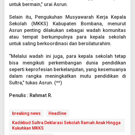
a
untuk bermain,” urai Asrun.
n
M
Selain itu, Pengukuhan Musyawarah Kerja Kepala
K
Sekolah (MKKS) Kabupaten Bombana, menurut
K
Asrun penting dilakukan sebagai wadah komunitas
S
atau tempat berkumpulnya para kepala sekolah
untuk saling berkoordinasi dan bersilaturahim.
“Melalui wadah ini juga, para kepala sekolah tetap
bisa mengikuti perkembangan dunia pendidikan
seperti keprofesian berkelanjutan, yang kesemuanya
dalam rangka meningkatkan mutu pendidikan di
Sultra,” tukas Asrun. (**)
Penulis : Rahmat R.
breaking news
Headline
Kadikbud Sultra Deklarasi Sekolah Ramah Anak Hingga
Kukuhkan MKKS