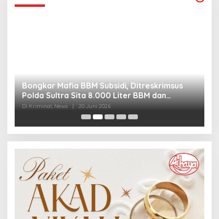
Bongkar Mafia BBM Subsidi, Ditreskrimsus
J
Polda Sultra Sita 8.000 Liter BBM dan
G
Ringkus 3 Tersangka
3
Di Kriminal, News
|
20 Juni 2026
Di