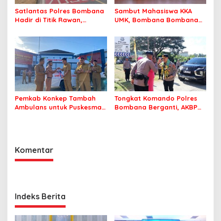
Satlantas Polres Bombana
Sambut Mahasiswa KKA
Hadir di Titik Rawan,
UMK, Bombana Bombana
Pastikan Pelajar Berangkat
Minta Program Kerja Tepat
Sekolah dengan Aman
Sasaran
Pemkab Konkep Tambah
Tongkat Komando Polres
Ambulans untuk Puskesmas
Bombana Berganti, AKBP
Roko-Roko
Irwandhy Idrus Nahkodai
Kepolisian Bombana
Komentar
Indeks Berita