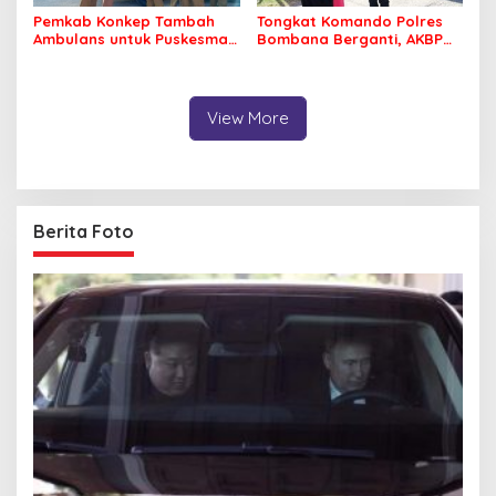
Pemkab Konkep Tambah
Tongkat Komando Polres
Ambulans untuk Puskesmas
Bombana Berganti, AKBP
Roko-Roko
Irwandhy Idrus Nahkodai
Kepolisian Bombana
View More
Berita Foto