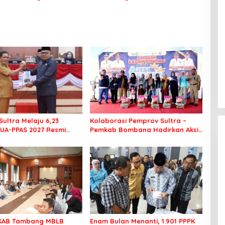
Layani Masyarakat
Sultra Melaju 6,23
Kolaborasi Pemprov Sultra –
KUA-PPAS 2027 Resmi
Pemkab Bombana Hadirkan Aksi
PRD
Bergizi di SMAN 7 Bombana
RKAB Tambang MBLB
Enam Bulan Menanti, 1.901 PPPK