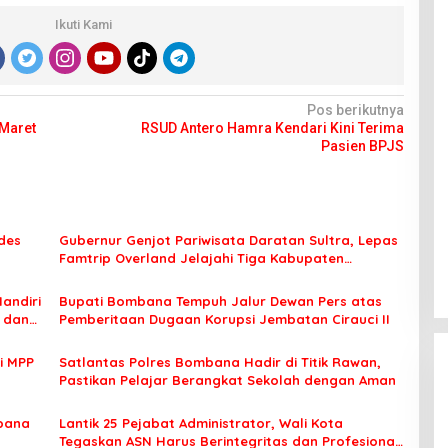
Ikuti Kami
Pos berikutnya
 Maret
RSUD Antero Hamra Kendari Kini Terima
Pasien BPJS
des
Gubernur Genjot Pariwisata Daratan Sultra, Lepas
Famtrip Overland Jelajahi Tiga Kabupaten
Unggulan
Mandiri
Bupati Bombana Tempuh Jalur Dewan Pers atas
t dan
Pemberitaan Dugaan Korupsi Jembatan Cirauci II
i MPP
Satlantas Polres Bombana Hadir di Titik Rawan,
Pastikan Pelajar Berangkat Sekolah dengan Aman
bana
Lantik 25 Pejabat Administrator, Wali Kota
Tegaskan ASN Harus Berintegritas dan Profesional