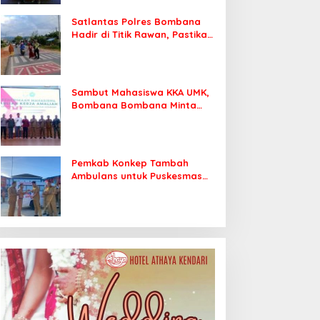
Satlantas Polres Bombana
Hadir di Titik Rawan, Pastikan
Pelajar Berangkat Sekolah
dengan Aman
Sambut Mahasiswa KKA UMK,
Bombana Bombana Minta
Program Kerja Tepat Sasaran
Pemkab Konkep Tambah
Ambulans untuk Puskesmas
Roko-Roko