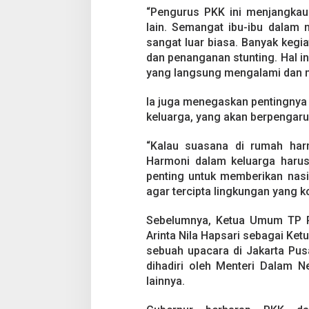
u
“Pengurus PKK ini menjangkau 
D
lain. Semangat ibu-ibu dalam 
a
l
sangat luar biasa. Banyak keg
a
dan penanganan stunting. Hal ini
m
yang langsung mengalami dan m
M
e
Ia juga menegaskan pentingnya
n
c
keluarga, yang akan berpengaruh
i
p
“Kalau suasana di rumah harmo
t
Harmoni dalam keluarga harus 
a
penting untuk memberikan nas
k
a
agar tercipta lingkungan yang k
n
K
Sebelumnya, Ketua Umum TP PKK
e
Arinta Nila Hapsari sebagai Ke
h
sebuah upacara di Jakarta Pusa
a
r
dihadiri oleh Menteri Dalam Ne
m
lainnya.
o
n