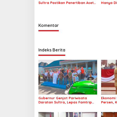
Sultra Pastikan Penertiban Aset
Hanya Di
Daerah Jadi Prioritas
Patuh At
Komentar
Indeks Berita
Gubernur Genjot Pariwisata
Ekonomi 
Daratan Sultra, Lepas Famtrip
Persen, 
Overland Jelajahi Tiga
Masuk D
Kabupaten Unggulan