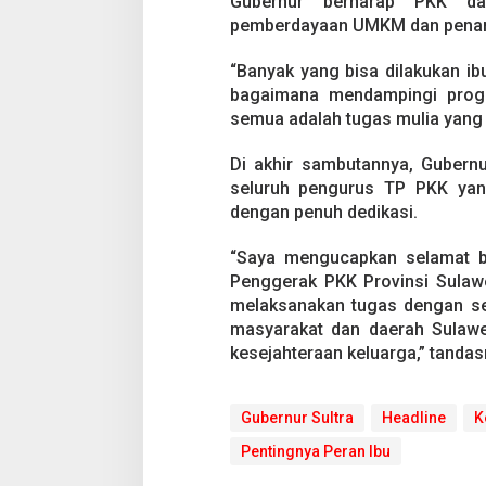
Gubernur berharap PKK da
i
pemberdayaan UMKM dan penang
s
a
n
“Banyak yang bisa dilakukan 
K
bagaimana mendampingi progra
e
semua adalah tugas mulia yang h
l
u
a
Di akhir sambutannya, Guber
r
seluruh pengurus TP PKK yang
g
dengan penuh dedikasi.
a
“Saya mengucapkan selamat b
Penggerak PKK Provinsi Sulaw
melaksanakan tugas dengan se
masyarakat dan daerah Sulawe
kesejahteraan keluarga,” tanda
Gubernur Sultra
Headline
K
Pentingnya Peran Ibu