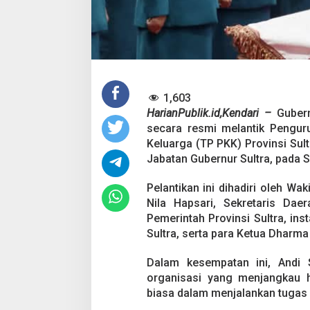
T
e
k
a
n
k
a
n
1,603
Pesta Pernikahan
P
HarianPublik.id,Kendari –
Gubern
e
Mencekam, Mahas
n
secara resmi melantik Pengu
Badik Usai Cekco
Di Kriminal
|
29 Juni 2
t
Miras
Keluarga (TP PKK) Provinsi Sul
i
Jabatan Gubernur Sultra, pada S
n
g
Pelantikan ini dihadiri oleh Wak
n
y
Nila Hapsari, Sekretaris Daer
a
Pemerintah Provinsi Sultra, ins
P
Sultra, serta para Ketua Dharma
e
r
Dalam kesempatan ini, And
a
n
organisasi yang menjangkau h
I
biasa dalam menjalankan tugas 
b