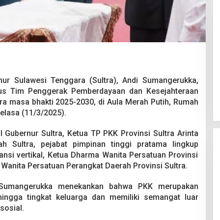
 Berakhir
Bongkar Mafia BBM Subsidi,
ur Sulawesi Tenggara (Sultra), Andi Sumangerukka,
iswa Ditikam
Ditreskrimsus Polda Sultra Sita
rus Tim Penggerak Pemberdayaan dan Kesejahteraan
k saat Pesta
8.000 Liter BBM dan Ringkus 3
026
Di Kriminal, News
|
20 Juni 2026
Tersangka
tra masa bhakti 2025-2030, di Aula Merah Putih, Rumah
elasa (11/3/2025).
il Gubernur Sultra, Ketua TP PKK Provinsi Sultra Arinta
ah Sultra, pejabat pimpinan tinggi pratama lingkup
tansi vertikal, Ketua Dharma Wanita Persatuan Provinsi
 Wanita Persatuan Perangkat Daerah Provinsi Sultra.
i Sumangerukka menekankan bahwa PKK merupakan
ingga tingkat keluarga dan memiliki semangat luar
sosial.