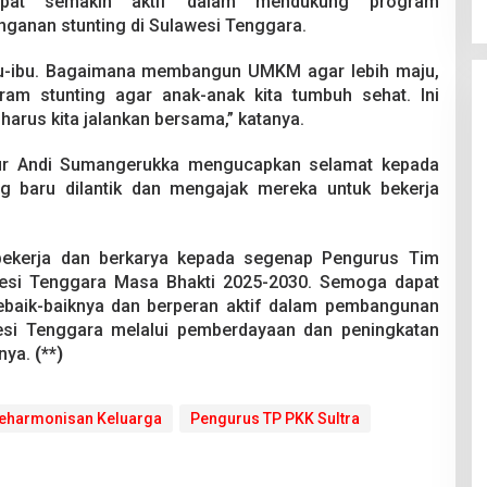
pat semakin aktif dalam mendukung program
anan stunting di Sulawesi Tenggara.
ibu-ibu. Bagaimana membangun UMKM agar lebih maju,
m stunting agar anak-anak kita tumbuh sehat. Ini
arus kita jalankan bersama,” katanya.
nur Andi Sumangerukka mengucapkan selamat kepada
 baru dilantik dan mengajak mereka untuk bekerja
ekerja dan berkarya kepada segenap Pengurus Tim
esi Tenggara Masa Bhakti 2025-2030. Semoga dapat
baik-baiknya dan berperan aktif dalam pembangunan
si Tenggara melalui pemberdayaan dan peningkatan
snya.
(**)
eharmonisan Keluarga
Pengurus TP PKK Sultra