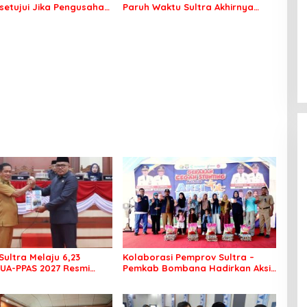
setujui Jika Pengusaha
Paruh Waktu Sultra Akhirnya
uran Reklamasi
Terima Rapel Gaji
Sultra Melaju 6,23
Kolaborasi Pemprov Sultra –
KUA-PPAS 2027 Resmi
Pemkab Bombana Hadirkan Aksi
PRD
Bergizi di SMAN 7 Bombana