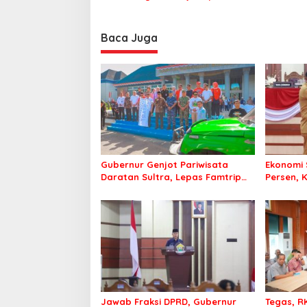
Baca Juga
Gubernur Genjot Pariwisata
Ekonomi 
Daratan Sultra, Lepas Famtrip
Persen, 
Overland Jelajahi Tiga
Masuk D
Kabupaten Unggulan
Jawab Fraksi DPRD, Gubernur
Tegas, 