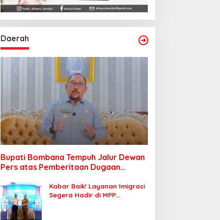
Daerah
Bupati Bombana Tempuh Jalur Dewan
Pers atas Pemberitaan Dugaan
Korupsi Jembatan Cirauci II
Kabar Baik! Layanan Imigrasi
Segera Hadir di MPP
Bombana, Warga Tak Perlu
Lagi ke Kendari