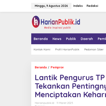
L
Minggu, 9 Agustus 2026
Indeks
Redaksi
e
w
a
tutup
t
i
k
e
k
Beranda
News
Publik
Daerah
Pem
o
n
t
Kontak Kami
Profil HarianPublik
Pedoman Siber
e
n
Beranda
/
Pemprov
L
a
Lantik Pengurus TP
n
t
Tekankan Pentingn
i
k
Menciptakan Kehar
P
e
n
Harianpublik.id
11 Maret 2025
g