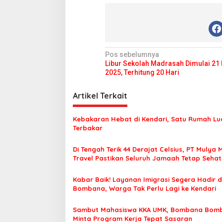
N
Pos sebelumnya
Libur Sekolah Madrasah Dimulai 21
a
2025, Terhitung 20 Hari
v
i
Artikel Terkait
g
Kebakaran Hebat di Kendari, Satu Rumah Lu
a
Terbakar
s
Di Tengah Terik 44 Derajat Celsius, PT Mulya 
i
Travel Pastikan Seluruh Jamaah Tetap Seha
p
Nyaman Beribadah
o
Kabar Baik! Layanan Imigrasi Segera Hadir d
Bombana, Warga Tak Perlu Lagi ke Kendari
s
Sambut Mahasiswa KKA UMK, Bombana Bom
Minta Program Kerja Tepat Sasaran