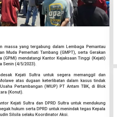
Pesta Pernikahan Berakhir
Mencekam, Mahasiswa Ditikam
an massa yang tergabung dalam Lembaga Pemantau
Badik Usai Cekcok saat Pesta
Di Kriminal
|
29 Juni 2026
an Muda Pemerhati Tambang (GMPT), serta Gerakan
Miras
a (GPMI) mendatangi Kantor Kejaksaan Tinggi (Kejati)
a Senin (4/5/2023).
desak Kejati Sultra untuk segera memanggil dan
olawe atas dugaan keterlibatan dalam kasus tindak
in Usaha Pertambangan (WIUP) PT Antam TBK, di Blok
ra (Konut).
antor Kejati Sultra dan DPRD Sultra untuk mendukung
negak hukum serta DPRD untuk menindak tegas Kepala
in Silsila selaku Koordinator Aksi.