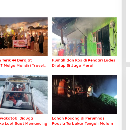
 Terik 44 Derajat
Rumah dan Kos di Kendari Ludes
PT Mulya Mandiri Travel
Dilalap Si Jago Merah
 Seluruh Jamaah Tetap
an Nyaman Beribadah
Wakatobi Diduga
Lahan Kosong di Perumnas
 ke Laut Saat Memancing
Poasia Terbakar Tengah Malam