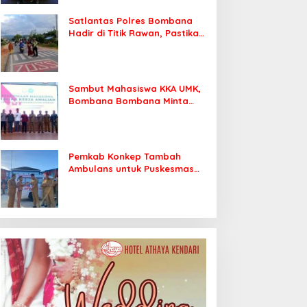
Satlantas Polres Bombana
Hadir di Titik Rawan, Pastikan
Pelajar Berangkat Sekolah
dengan Aman
Sambut Mahasiswa KKA UMK,
Bombana Bombana Minta
Program Kerja Tepat Sasaran
Pemkab Konkep Tambah
Ambulans untuk Puskesmas
Roko-Roko