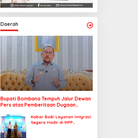
Daerah
Bupati Bombana Tempuh Jalur Dewan
Pers atas Pemberitaan Dugaan
Korupsi Jembatan Cirauci II
Kabar Baik! Layanan Imigrasi
Segera Hadir di MPP
Bombana, Warga Tak Perlu
Lagi ke Kendari