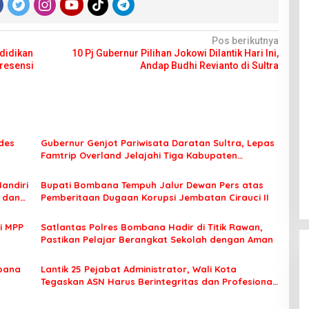
Pos berikutnya
ndidikan
10 Pj Gubernur Pilihan Jokowi Dilantik Hari Ini,
Presensi
Andap Budhi Revianto di Sultra
des
Gubernur Genjot Pariwisata Daratan Sultra, Lepas
Famtrip Overland Jelajahi Tiga Kabupaten
Unggulan
Mandiri
Bupati Bombana Tempuh Jalur Dewan Pers atas
t dan
Pemberitaan Dugaan Korupsi Jembatan Cirauci II
i MPP
Satlantas Polres Bombana Hadir di Titik Rawan,
Pastikan Pelajar Berangkat Sekolah dengan Aman
bana
Lantik 25 Pejabat Administrator, Wali Kota
Tegaskan ASN Harus Berintegritas dan Profesional
Layani Masyarakat