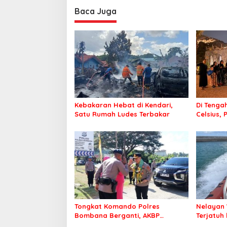
Baca Juga
Kebakaran Hebat di Kendari,
Di Tengah
Satu Rumah Ludes Terbakar
Celsius, 
Pastikan
Sehat d
Tongkat Komando Polres
Nelayan 
Bombana Berganti, AKBP
Terjatuh
Irwandhy Idrus Nahkodai