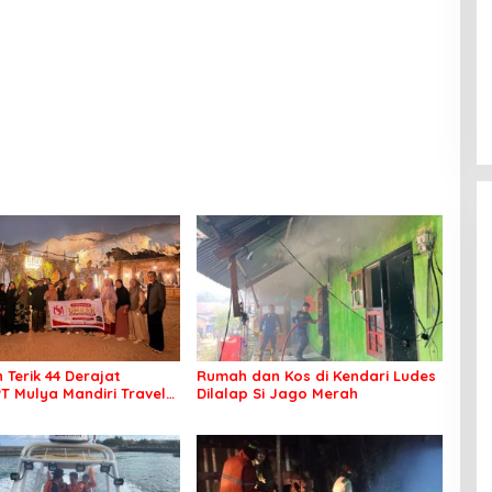
 Terik 44 Derajat
Rumah dan Kos di Kendari Ludes
PT Mulya Mandiri Travel
Dilalap Si Jago Merah
 Seluruh Jamaah Tetap
an Nyaman Beribadah