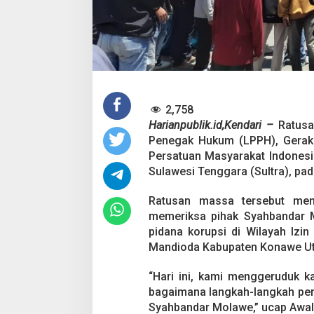
a
,
D
e
s
a
k
P
e
2,758
r
Harianpublik.id,Kendari –
Ratus
i
Penegak Hukum (LPPH), Gerak
k
s
Persatuan Masyarakat Indonesi
a
Sulawesi Tenggara (Sultra), pad
S
y
Ratusan massa tersebut men
a
memeriksa pihak Syahbandar M
h
b
pidana korupsi di Wilayah Iz
a
Mandioda Kabupaten Konawe Uta
n
d
“Hari ini, kami menggeruduk k
a
bagaimana langkah-langkah pe
r
M
Syahbandar Molawe,” ucap Awalud