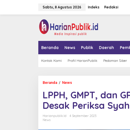
L
Sabtu, 8 Agustus 2026
Indeks
Redaksi
e
w
a
tutup
t
i
k
e
k
Beranda
News
Publik
Daerah
Pem
o
n
t
Kontak Kami
Profil HarianPublik
Pedoman Siber
e
n
Beranda
/
News
L
P
LPPH, GMPT, dan GP
P
H
Desak Periksa Sya
,
G
M
Harianpublik.id
4 September 2023
P
News
T
,