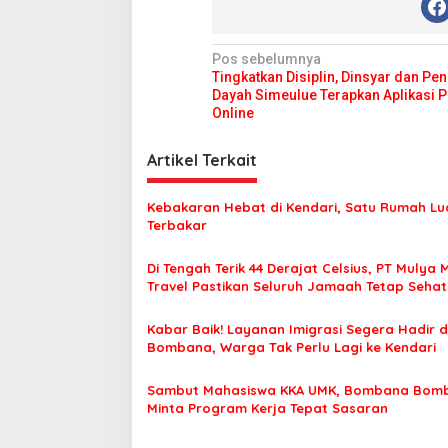
N
Pos sebelumnya
Tingkatkan Disiplin, Dinsyar dan Pe
a
Dayah Simeulue Terapkan Aplikasi 
v
Online
i
Artikel Terkait
g
a
Kebakaran Hebat di Kendari, Satu Rumah Lu
s
Terbakar
i
Di Tengah Terik 44 Derajat Celsius, PT Mulya 
p
Travel Pastikan Seluruh Jamaah Tetap Seha
Nyaman Beribadah
o
Kabar Baik! Layanan Imigrasi Segera Hadir d
s
Bombana, Warga Tak Perlu Lagi ke Kendari
Sambut Mahasiswa KKA UMK, Bombana Bom
Minta Program Kerja Tepat Sasaran