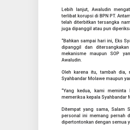
o
l
Lebih lanjut, Awaludin meng
a
terlibat korupsi di BPN PT. Ant
w
telah diterbitkan tersangka n
e
juga dipanggil atau pun diperiks
“Bahkan sampai hari ini, Eks S
dipanggil dan ditersangkaka
mekanisme maupun SOP yang 
Awaludin.
Oleh karena itu, tambah dia
Syahbandar Molawe maupun yang 
“Yang kedua, kami meminta 
memeriksa kepala Syahbandar 
Ditempat yang sama, Salam Sa
personal ini memang pernah di
dipertontonkan dengan semua ya