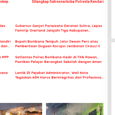
onkep
Ditangkap Satresnarkoba Polresta Kendari
des
Gubernur Genjot Pariwisata Daratan Sultra, Lepas
Famtrip Overland Jelajahi Tiga Kabupaten
Unggulan
Mandiri
Bupati Bombana Tempuh Jalur Dewan Pers atas
t dan
Pemberitaan Dugaan Korupsi Jembatan Cirauci II
i MPP
Satlantas Polres Bombana Hadir di Titik Rawan,
Pastikan Pelajar Berangkat Sekolah dengan Aman
bana
Lantik 25 Pejabat Administrator, Wali Kota
Tegaskan ASN Harus Berintegritas dan Profesional
Layani Masyarakat