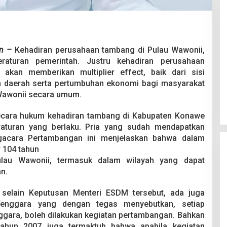
an –
Kehadiran perusahaan tambang di Pulau Wawonii,
eraturan pemerintah. Justru kehadiran perusahaan
 akan memberikan multiplier effect, baik dari sisi
Pesta Pernikahan Berakhir
n daerah serta pertumbuhan ekonomi bagi masyarakat
Mencekam, Mahasiswa Ditikam
Badik Usai Cekcok saat Pesta
 Wawonii secara umum.
Di Kriminal
|
29 Juni 2026
Miras
secara hukum kehadiran tambang di Kabupaten Konawe
raturan yang berlaku. Pria yang sudah mendapatkan
ngacara Pertambangan ini menjelaskan bahwa dalam
 104 tahun
lau Wawonii, termasuk dalam wilayah yang dapat
n.
, selain Keputusan Menteri ESDM tersebut, ada juga
Tenggara yang dengan tegas menyebutkan, setiap
ggara, boleh dilakukan kegiatan pertambangan. Bahkan
tahun 2007 juga termaktub bahwa apabila kegiatan