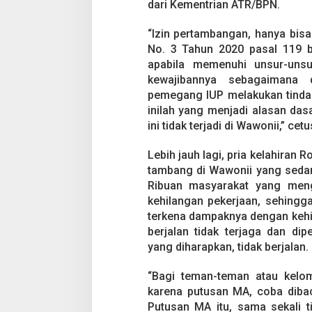
dari Kementrian ATR/BPN.
“Izin pertambangan, hanya bis
No. 3 Tahun 2020 pasal 119 b
apabila memenuhi unsur-uns
kewajibannya sebagaimana d
pemegang IUP melakukan tindak
inilah yang menjadi alasan da
ini tidak terjadi di Wawonii,” cet
Lebih jauh lagi, pria kelahiran
tambang di Wawonii yang sedan
Ribuan masyarakat yang meng
kehilangan pekerjaan, sehing
terkena dampaknya dengan kehi
berjalan tidak terjaga dan di
yang diharapkan, tidak berjalan.
“Bagi teman-teman atau kelo
karena putusan MA, coba dibac
Putusan MA itu, sama sekali 