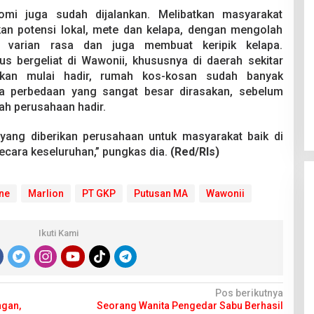
mi juga sudah dijalankan. Melibatkan masyarakat
an potensi lokal, mete dan kelapa, dengan mengolah
 varian rasa dan juga membuat keripik kelapa.
s bergeliat di Wawonii, khususnya di daerah sekitar
kan mulai hadir, rumah kos-kosan sudah banyak
da perbedaan yang sangat besar dirasakan, sebelum
ah perusahaan hadir.
 yang diberikan perusahaan untuk masyarakat baik di
ecara keseluruhan,” pungkas dia.
(Red/Rls)
ne
Marlion
PT GKP
Putusan MA
Wawonii
Ikuti Kami
Pos berikutnya
ngan,
Seorang Wanita Pengedar Sabu Berhasil