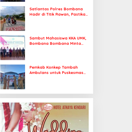
Satlantas Polres Bombana
Hadir di Titik Rawan, Pastikan
Pelajar Berangkat Sekolah
dengan Aman
Sambut Mahasiswa KKA UMK,
Bombana Bombana Minta
Program Kerja Tepat Sasaran
Pemkab Konkep Tambah
Ambulans untuk Puskesmas
Roko-Roko