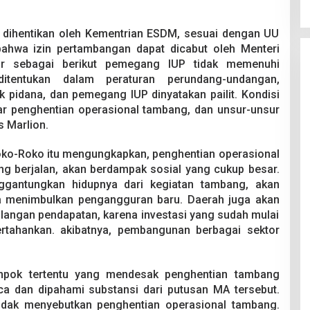
a dihentikan oleh Kementrian ESDM, sesuai dengan UU
ahwa izin pertambangan dapat dicabut oleh Menteri
ur sebagai berikut pemegang IUP tidak memenuhi
itentukan dalam peraturan perundang-undangan,
 pidana, dan pemegang IUP dinyatakan pailit. Kondisi
sar penghentian operasional tambang, dan unsur-unsur
us Marlion.
 Roko-Roko itu mengungkapkan, penghentian operasional
g berjalan, akan berdampak sosial yang cukup besar.
gantungkan hidupnya dari kegiatan tambang, akan
ga menimbulkan pengangguran baru. Daerah juga akan
langan pendapatan, karena investasi yang sudah mulai
pertahankan. akibatnya, pembangunan berbagai sektor
mpok tertentu yang mendesak penghentian tambang
a dan dipahami substansi dari putusan MA tersebut.
tidak menyebutkan penghentian operasional tambang.