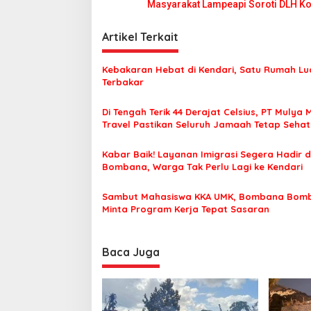
a
Masyarakat Lampeapi Soroti DLH K
v
i
Artikel Terkait
g
Kebakaran Hebat di Kendari, Satu Rumah Lu
a
Terbakar
s
Di Tengah Terik 44 Derajat Celsius, PT Mulya 
i
Travel Pastikan Seluruh Jamaah Tetap Seha
p
Nyaman Beribadah
o
Kabar Baik! Layanan Imigrasi Segera Hadir d
Bombana, Warga Tak Perlu Lagi ke Kendari
s
Sambut Mahasiswa KKA UMK, Bombana Bom
Minta Program Kerja Tepat Sasaran
Baca Juga