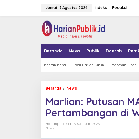
L
Jumat, 7 Agustus 2026
Indeks
Redaksi
e
w
a
tutup
t
i
k
e
k
Beranda
News
Publik
Daerah
Pem
o
n
t
Kontak Kami
Profil HarianPublik
Pedoman Siber
e
n
Beranda
/
News
M
a
Marlion: Putusan MA
r
l
Pertambangan di 
i
o
n
Harianpublik.id
30 Januari 2023
:
News
P
u