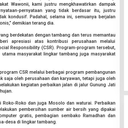
rakat Wawonii, kami justru mengkhawatirkan dampak
nyataan-pernyataan yang tidak berdasar itu, justru
dak kondusif. Padahal, selama ini, semuanya berjalan
nis,” demikian terang dia.
h yang berdekatan dengan tambang dan terus memantau
eri apresiasi atas kontribusi perusahaan melalui
cial Responsibility (CSR). Program-program tersebut,
n utama masyarakat lingkar tambang juga masyarakat
m program CSR melalui berbagai program pembangunan
k saja oleh perusahaan dan karyawan, tetapi juga oleh
akukan kegiatan perbaikan jalan di jalur Gunung Jati
hujan.
i Roko-Roko dan juga Mosolo dan waturai. Perbaikan
lakukan pembersihan sumber air bersih yang dipakai
computer gratis, pembagian sembako Ramadhan dan
a-desa di lingkar tambang.