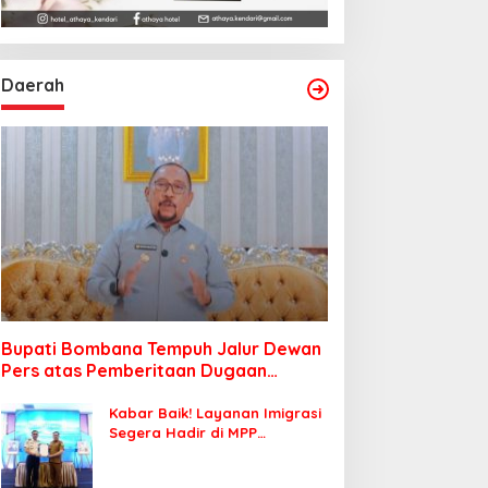
Daerah
Bupati Bombana Tempuh Jalur Dewan
Pers atas Pemberitaan Dugaan
Korupsi Jembatan Cirauci II
Kabar Baik! Layanan Imigrasi
Segera Hadir di MPP
Bombana, Warga Tak Perlu
Lagi ke Kendari