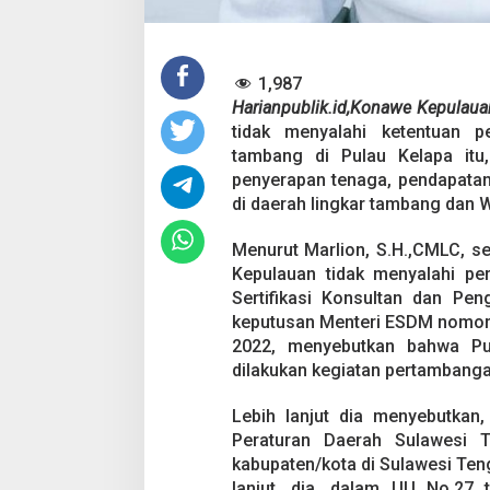
t
a
s
P
e
1,987
r
Harianpublik.id,Konawe Kepulau
t
tidak menyalahi ketentuan p
a
tambang di Pulau Kelapa itu,
m
penyerapan tenaga, pendapata
b
a
di daerah lingkar tambang dan
n
g
Menurut Marlion, S.H.,CMLC, 
a
Kepulauan tidak menyalahi pe
n
Sertifikasi Konsultan dan Pe
d
i
keputusan Menteri ESDM nomor
W
2022, menyebutkan bahwa Pu
a
dilakukan kegiatan pertambanga
w
o
Lebih lanjut dia menyebutkan
n
i
Peraturan Daerah Sulawesi 
i
kabupaten/kota di Sulawesi Ten
lanjut, dia, dalam UU No.27 