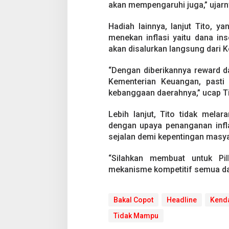
n
akan mempengaruhi juga,” ujarn
g
T
Hadiah lainnya, lanjut Tito, y
i
menekan inflasi yaitu dana ins
d
a
akan disalurkan langsung dari 
k
M
“Dengan diberikannya reward da
a
Kementerian Keuangan, pasti 
m
kebanggaan daerahnya,” ucap Ti
p
u
K
Lebih lanjut, Tito tidak mela
e
dengan upaya penanganan infla
n
sejalan demi kepentingan masyar
d
a
l
“Silahkan membuat untuk Pil
i
mekanisme kompetitif semua da
k
a
n
Bakal Copot
Headline
Kenda
I
n
Tidak Mampu
f