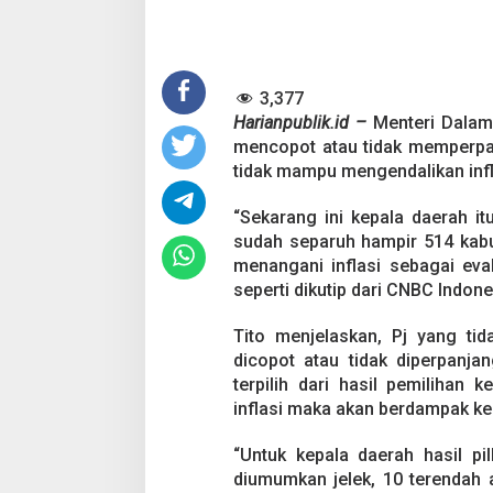
k
a
l
C
3,377
o
p
Harianpublik.id –
Menteri Dalam
o
mencopot atau tidak memperpan
t
tidak mampu mengendalikan infl
P
j
“Sekarang ini kepala daerah it
K
e
sudah separuh hampir 514 kabu
p
menangani inflasi sebagai eval
a
seperti dikutip dari CNBC Indon
l
a
Tito menjelaskan, Pj yang ti
D
e
dicopot atau tidak diperpanj
a
terpilih dari hasil pemilihan 
r
inflasi maka akan berdampak kep
a
h
“Untuk kepala daerah hasil pi
y
a
diumumkan jelek, 10 terendah a