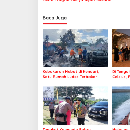
Baca Juga
Kebakaran Hebat di Kendari,
Di Tengah
Satu Rumah Ludes Terbakar
Celsius, 
Pastikan
Sehat d
Tongkat Komando Polres
Nelayan 