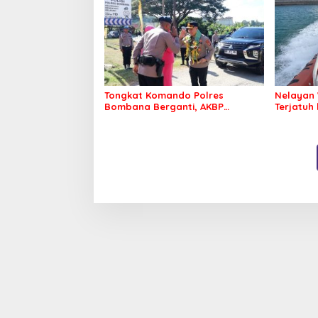
Tongkat Komando Polres
Nelayan 
Bombana Berganti, AKBP
Terjatuh
Irwandhy Idrus Nahkodai
Kepolisian Bombana