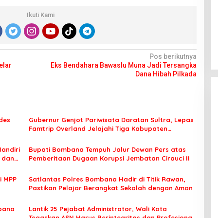
Ikuti Kami
Pos berikutnya
elar
Eks Bendahara Bawaslu Muna Jadi Tersangka
Dana Hibah Pilkada
des
Gubernur Genjot Pariwisata Daratan Sultra, Lepas
Famtrip Overland Jelajahi Tiga Kabupaten
Unggulan
Mandiri
Bupati Bombana Tempuh Jalur Dewan Pers atas
t dan
Pemberitaan Dugaan Korupsi Jembatan Cirauci II
i MPP
Satlantas Polres Bombana Hadir di Titik Rawan,
Pastikan Pelajar Berangkat Sekolah dengan Aman
bana
Lantik 25 Pejabat Administrator, Wali Kota
Tegaskan ASN Harus Berintegritas dan Profesional