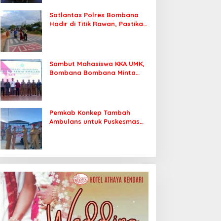
Satlantas Polres Bombana
Hadir di Titik Rawan, Pastikan
Pelajar Berangkat Sekolah
dengan Aman
Sambut Mahasiswa KKA UMK,
Bombana Bombana Minta
Program Kerja Tepat Sasaran
Pemkab Konkep Tambah
Ambulans untuk Puskesmas
Roko-Roko