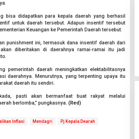
ya.
ang bisa didapatkan para kepala daerah yang berhasil
entif untuk daerah tersebut. Adapun insentif tersebut
Kementerian Keuangan ke Pemerintah Daerah tersebut.
n punishment ini, termasuk dana insentif daerah dari
Pesta Pernikahan Berakhir
akan diberitakan di daerahnya ramai-ramai itu jadi
Mencekam, Mahasiswa Ditikam
to.
Badik Usai Cekcok saat Pesta
Di Kriminal
|
29 Juni 2026
Miras
rang pemerintah daerah meningkatkan elektabilitasnya
si daerahnya. Menurutnya, yang terpenting upaya itu
akat daerah itu sendiri.
kada, pasti akan bermanfaat buat rakyat melalui
erah berlomba,” pungkasnya
. (Red)
likan Inflasi
Mendagri
Pj Kepala Dearah