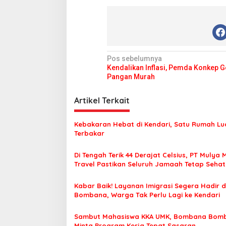
l
a
s
i
N
Pos sebelumnya
Kendalikan Inflasi, Pemda Konkep G
a
Pangan Murah
v
i
Artikel Terkait
g
Kebakaran Hebat di Kendari, Satu Rumah Lu
a
Terbakar
s
Di Tengah Terik 44 Derajat Celsius, PT Mulya 
i
Travel Pastikan Seluruh Jamaah Tetap Seha
p
Nyaman Beribadah
o
Kabar Baik! Layanan Imigrasi Segera Hadir d
Bombana, Warga Tak Perlu Lagi ke Kendari
s
Sambut Mahasiswa KKA UMK, Bombana Bom
Minta Program Kerja Tepat Sasaran