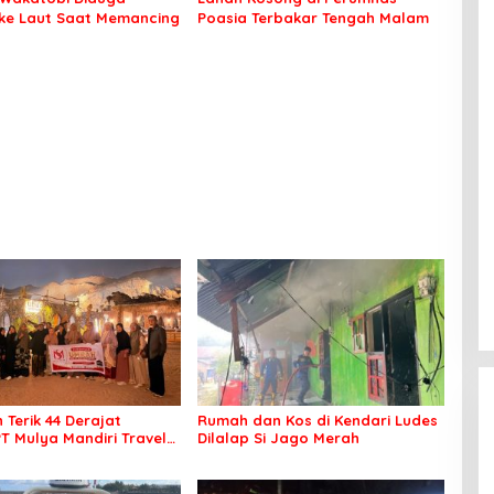
 ke Laut Saat Memancing
Poasia Terbakar Tengah Malam
 Terik 44 Derajat
Rumah dan Kos di Kendari Ludes
PT Mulya Mandiri Travel
Dilalap Si Jago Merah
 Seluruh Jamaah Tetap
an Nyaman Beribadah