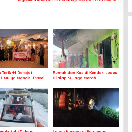
Layani Masyarakat
 Terik 44 Derajat
Rumah dan Kos di Kendari Ludes
PT Mulya Mandiri Travel
Dilalap Si Jago Merah
 Seluruh Jamaah Tetap
an Nyaman Beribadah
Wakatobi Diduga
Lahan Kosong di Perumnas