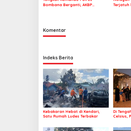
Bombana Berganti, AKBP
Terjatuh
Irwandhy Idrus Nahkodai
Kepolisian Bombana
Komentar
Indeks Berita
Kebakaran Hebat di Kendari,
Di Tengah
Satu Rumah Ludes Terbakar
Celsius, 
Pastikan
Sehat d