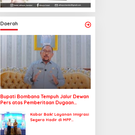
Daerah
Bupati Bombana Tempuh Jalur Dewan
Pers atas Pemberitaan Dugaan
Korupsi Jembatan Cirauci II
Kabar Baik! Layanan Imigrasi
Segera Hadir di MPP
Bombana, Warga Tak Perlu
Lagi ke Kendari