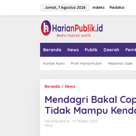
L
Jumat, 7 Agustus 2026
Indeks
Redaksi
e
w
a
tutup
t
i
k
e
k
Beranda
News
Publik
Daerah
Pem
o
n
t
Kontak Kami
Profil HarianPublik
Pedoman Siber
e
n
Beranda
/
News
M
e
Mendagri Bakal Cop
n
d
Tidak Mampu Kendal
a
g
r
Harianpublik.id
17 Oktober 2023
i
News
B
a