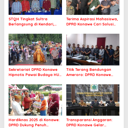
STQH Tingkat Sultra
Terima Aspirasi Mahasiswa,
Berlangsung di Kendari,
DPRD Konawe Cari Solusi
Wali Kota Sambut Gembira
Beasiswa CSR yang Tepat
dan Optimis
Sasaran
Sekretariat DPRD Konawe
Titik Terang Bendungan
Hipnotis Pawai Budaya HUT
Ameroro: DPRD Konawe
Ke-65 Konawe dengan Tari
Sukses Kawal Penyelesaian
Wulele Sanggula
Dampak Sosial
Hardiknas 2025 di Konawe:
Transparansi Anggaran:
DPRD Dukung Penuh
DPRD Konawe Gelar