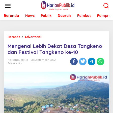
L
e
w
Beranda
News
Publik
Daerah
Pemkot
Pemprov
a
t
i
k
e
Beranda
/
Advertorial
M
k
e
o
Mengenal Lebih Dekat Desa Tangkeno
n
n
g
dan Festival Tangkeno ke-10
t
e
e
n
Harianpublik.id
28 September 2022
n
Advertorial
a
l
L
e
b
i
h
D
e
k
a