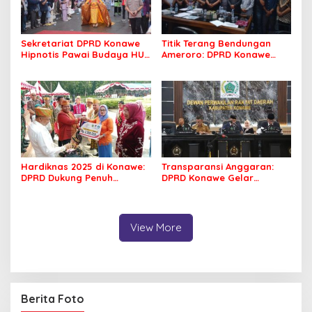
Sekretariat DPRD Konawe
Titik Terang Bendungan
Hipnotis Pawai Budaya HUT
Ameroro: DPRD Konawe
Ke-65 Konawe dengan Tari
Sukses Kawal Penyelesaian
Wulele Sanggula
Dampak Sosial
Hardiknas 2025 di Konawe:
Transparansi Anggaran:
DPRD Dukung Penuh
DPRD Konawe Gelar
Pendidikan, Guru
Paripurna Bahas LKPJ
Berprestasi Diberi
Pemkab 2024
Penghargaan
View More
Berita Foto