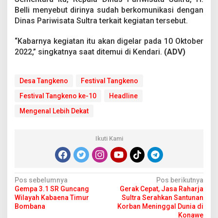
Belli menyebut dirinya sudah berkomunikasi dengan
Dinas Pariwisata Sultra terkait kegiatan tersebut.
“Kabarnya kegiatan itu akan digelar pada 10 Oktober
2022,” singkatnya saat ditemui di Kendari.
(ADV)
Desa Tangkeno
Festival Tangkeno
Festival Tangkeno ke-10
Headline
Mengenal Lebih Dekat
Ikuti Kami
N
Pos sebelumnya
Pos berikutnya
Gempa 3.1 SR Guncang
Gerak Cepat, Jasa Raharja
a
Wilayah Kabaena Timur
Sultra Serahkan Santunan
v
Bombana
Korban Meninggal Dunia di
Konawe