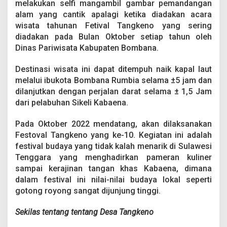
melakukan selfi mangambil gambar pemandangan
a
n
alam yang cantik apalagi ketika diadakan acara
g
wisata tahunan Fetival Tangkeno yang sering
k
diadakan pada Bulan Oktober setiap tahun oleh
e
Dinas Pariwisata Kabupaten Bombana.
n
o
k
Destinasi wisata ini dapat ditempuh naik kapal laut
e
melalui ibukota Bombana Rumbia selama ±5 jam dan
-
dilanjutkan dengan perjalan darat selama ± 1,5 Jam
1
dari pelabuhan Sikeli Kabaena.
0
Pada Oktober 2022 mendatang, akan dilaksanakan
Festoval Tangkeno yang ke-10. Kegiatan ini adalah
festival budaya yang tidak kalah menarik di Sulawesi
Tenggara yang menghadirkan pameran kuliner
sampai kerajinan tangan khas Kabaena, dimana
dalam festival ini nilai-nilai budaya lokal seperti
gotong royong sangat dijunjung tinggi.
Sekilas tentang tentang Desa Tangkeno