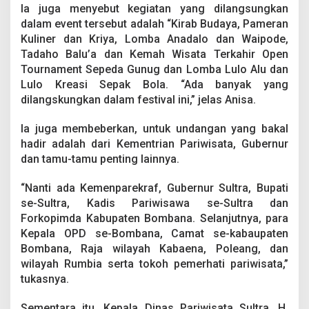
Ia juga menyebut kegiatan yang dilangsungkan
dalam event tersebut adalah “Kirab Budaya, Pameran
Kuliner dan Kriya, Lomba Anadalo dan Waipode,
Tadaho Balu’a dan Kemah Wisata Terkahir Open
Tournament Sepeda Gunug dan Lomba Lulo Alu dan
Lulo Kreasi Sepak Bola. “Ada banyak yang
dilangskungkan dalam festival ini,” jelas Anisa.
Ia juga membeberkan, untuk undangan yang bakal
hadir adalah dari Kementrian Pariwisata, Gubernur
dan tamu-tamu penting lainnya.
“Nanti ada Kemenparekraf, Gubernur Sultra, Bupati
se-Sultra, Kadis Pariwisawa se-Sultra dan
Forkopimda Kabupaten Bombana. Selanjutnya, para
Kepala OPD se-Bombana, Camat se-kabaupaten
Bombana, Raja wilayah Kabaena, Poleang, dan
wilayah Rumbia serta tokoh pemerhati pariwisata,”
tukasnya.
Sementara itu, Kepala Dinas Pariwisata Sultra, H.