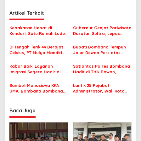
i
g
Artikel Terkait
a
s
Kebakaran Hebat di
Gubernur Genjot Pariwisata
Kendari, Satu Rumah Ludes
Daratan Sultra, Lepas
i
Terbakar
Famtrip Overland Jelajahi
p
Tiga Kabupaten Unggulan
Di Tengah Terik 44 Derajat
Bupati Bombana Tempuh
Celsius, PT Mulya Mandiri
Jalur Dewan Pers atas
o
Travel Pastikan Seluruh
Pemberitaan Dugaan
s
Jamaah Tetap Sehat dan
Korupsi Jembatan Cirauci II
Kabar Baik! Layanan
Satlantas Polres Bombana
Nyaman Beribadah
Imigrasi Segera Hadir di
Hadir di Titik Rawan,
MPP Bombana, Warga Tak
Pastikan Pelajar Berangkat
Perlu Lagi ke Kendari
Sekolah dengan Aman
Sambut Mahasiswa KKA
Lantik 25 Pejabat
UMK, Bombana Bombana
Administrator, Wali Kota
Minta Program Kerja Tepat
Tegaskan ASN Harus
Sasaran
Berintegritas dan
Profesional Layani
Baca Juga
Masyarakat