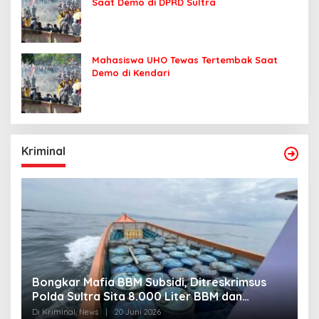
Saat Demo di DPRD Sultra
Mahasiswa UHO Tewas Tertembak Saat
Demo di Kendari
Kriminal
Bongkar Mafia BBM Subsidi, Ditreskrimsus
J
Polda Sultra Sita 8.000 Liter BBM dan
G
Ringkus 3 Tersangka
3
Di Kriminal, News
|
20 Juni 2026
Di