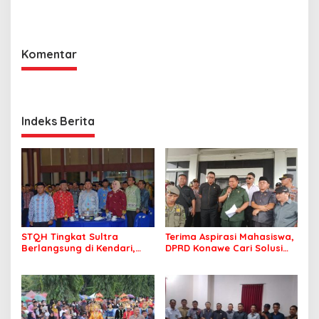
Pendidikan, Guru
Paripurna Bahas LKPJ
Berprestasi Diberi
Pemkab 2024
Penghargaan
Komentar
Indeks Berita
STQH Tingkat Sultra
Terima Aspirasi Mahasiswa,
Berlangsung di Kendari,
DPRD Konawe Cari Solusi
Wali Kota Sambut Gembira
Beasiswa CSR yang Tepat
dan Optimis
Sasaran