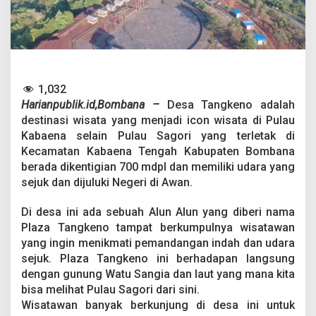
t
D
e
s
a
T
a
1,032
n
Harianpublik.id,Bombana –
Desa Tangkeno adalah
g
k
destinasi wisata yang menjadi icon wisata di Pulau
e
Kabaena selain Pulau Sagori yang terletak di
n
Kecamatan Kabaena Tengah Kabupaten Bombana
o
berada dikentigian 700 mdpl dan memiliki udara yang
d
a
sejuk dan dijuluki Negeri di Awan.
n
F
Di desa ini ada sebuah Alun Alun yang diberi nama
e
Plaza Tangkeno tampat berkumpulnya wisatawan
s
yang ingin menikmati pemandangan indah dan udara
t
i
sejuk. Plaza Tangkeno ini berhadapan langsung
v
dengan gunung Watu Sangia dan laut yang mana kita
a
bisa melihat Pulau Sagori dari sini.
l
Wisatawan banyak berkunjung di desa ini untuk
T