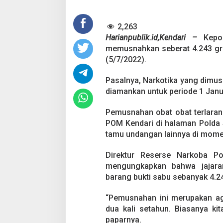
h
a
2,263
y
a
Harianpublik.id,Kendari –
Kepo
n
memusnahkan seberat 4.243 gra
g
(5/7/2022).
k
a
Pasalnya, Narkotika yang dimus
r
a
diamankan untuk periode 1 Janua
k
e
Pemusnahan obat obat terlaran
-
POM Kendari di halaman Polda S
7
tamu undangan lainnya di momen
6
,
P
Direktur Reserse Narkoba P
o
mengungkapkan bahwa jajara
l
barang bukti sabu sebanyak 4.2
d
a
S
“Pemusnahan ini merupakan age
u
dua kali setahun. Biasanya ki
l
paparnya.