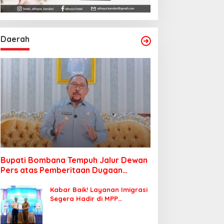
Daerah
Bupati Bombana Tempuh Jalur Dewan
Pers atas Pemberitaan Dugaan
Korupsi Jembatan Cirauci II
Kabar Baik! Layanan Imigrasi
Segera Hadir di MPP
Bombana, Warga Tak Perlu
Lagi ke Kendari