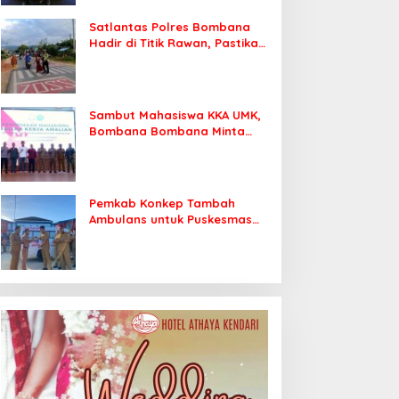
Satlantas Polres Bombana
Hadir di Titik Rawan, Pastikan
Pelajar Berangkat Sekolah
dengan Aman
Sambut Mahasiswa KKA UMK,
Bombana Bombana Minta
Program Kerja Tepat Sasaran
Pemkab Konkep Tambah
Ambulans untuk Puskesmas
Roko-Roko