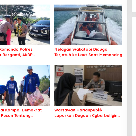
Komando Polres
Nelayan Wakatobi Diduga
Berganti, AKBP
Terjatuh ke Laut Saat Memancing
 Idrus Nahkodai
an Bombana
tai Kampa, Demokrat
Wartawan Harianpublik
 Pesan Tentang
Laporkan Dugaan Cyberbullying
an Lingkungan
ke Polres Bombana, Soroti
Proses Penanganan Aduan