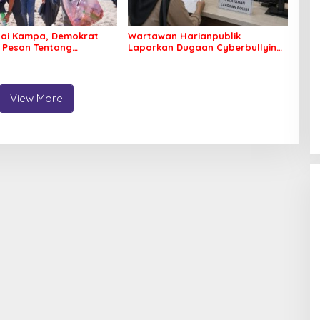
tai Kampa, Demokrat
Wartawan Harianpublik
 Pesan Tentang
Laporkan Dugaan Cyberbullying
an Lingkungan
ke Polres Bombana, Soroti
Proses Penanganan Aduan
View More