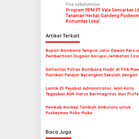
b
N
Pos sebelumnya
u
Program PPM PT Vale Gencarkan Lit
a
Tanaman Herbal, Gandeng Puskesm
v
Komunitas Lokal
i
Artikel Terkait
g
a
Bupati Bombana Tempuh Jalur Dewan Pers a
s
Pemberitaan Dugaan Korupsi Jembatan Cirau
i
Satlantas Polres Bombana Hadir di Titik Raw
p
Pastikan Pelajar Berangkat Sekolah dengan
o
Lantik 25 Pejabat Administrator, Wali Kota
s
Tegaskan ASN Harus Berintegritas dan Profe
Layani Masyarakat
Pemkab Konkep Tambah Ambulans untuk
Puskesmas Roko-Roko
Baca Juga