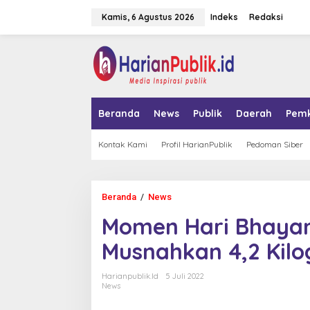
L
Kamis, 6 Agustus 2026
Indeks
Redaksi
e
w
a
tutup
t
i
k
e
k
Beranda
News
Publik
Daerah
Pem
o
n
t
Kontak Kami
Profil HarianPublik
Pedoman Siber
e
n
Beranda
/
News
M
o
Momen Hari Bhayang
m
e
Musnahkan 4,2 Kil
n
H
a
Harianpublik.id
5 Juli 2022
r
News
i
B