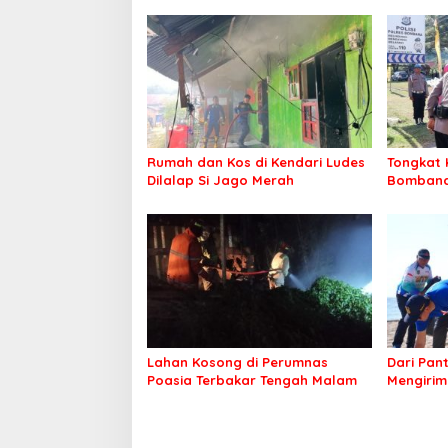
Rumah dan Kos di Kendari Ludes
Tongkat 
Dilalap Si Jago Merah
Bombana 
Irwandhy
Kepolisi
Lahan Kosong di Perumnas
Dari Pan
Poasia Terbakar Tengah Malam
Mengirim
Kepeduli