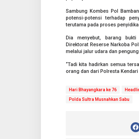
t
r
Sambung Kombes Pol Bambang,
a
M
potensi-potensi terhadap pen
u
terutama pada proses penyidika
s
n
Dia menyebut, barang bukt
a
Direktorat Reserse Narkoba Pol
h
k
melalui jalur udara dan pengung
a
n
“Tadi kita hadirkan semua ters
4
orang dan dari Polresta Kendari
,
2
K
Hari Bhayangkara ke 76
i
Headli
l
Polda Sultra Musnahkan Sabu
o
g
r
a
m
S
a