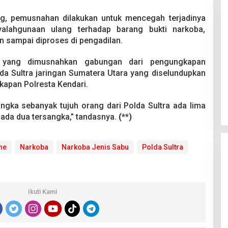
 pemusnahan dilakukan untuk mencegah terjadinya
yalahgunaan ulang terhadap barang bukti narkoba,
n sampai diproses di pengadilan.
i yang dimusnahkan gabungan dari pengungkapan
da Sultra jaringan Sumatera Utara yang diselundupkan
Pesta Pernikahan Berakhir
kapan Polresta Kendari.
Mencekam, Mahasiswa Ditikam
Badik Usai Cekcok saat Pesta
Di Kriminal
|
29 Juni 2026
Miras
angka sebanyak tujuh orang dari Polda Sultra ada lima
 ada dua tersangka,” tandasnya.
(**)
ne
Narkoba
Narkoba Jenis Sabu
Polda Sultra
Ikuti Kami