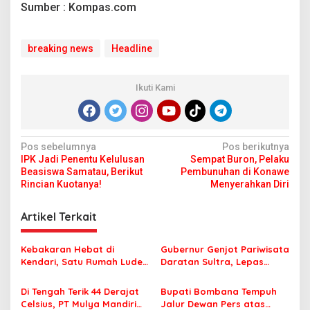
Sumber : Kompas.com
breaking news
Headline
Ikuti Kami
N
Pos sebelumnya
Pos berikutnya
IPK Jadi Penentu Kelulusan
Sempat Buron, Pelaku
a
Beasiswa Samatau, Berikut
Pembunuhan di Konawe
v
Rincian Kuotanya!
Menyerahkan Diri
i
Artikel Terkait
g
a
Kebakaran Hebat di
Gubernur Genjot Pariwisata
s
Kendari, Satu Rumah Ludes
Daratan Sultra, Lepas
Terbakar
Famtrip Overland Jelajahi
i
Tiga Kabupaten Unggulan
Di Tengah Terik 44 Derajat
Bupati Bombana Tempuh
p
Celsius, PT Mulya Mandiri
Jalur Dewan Pers atas