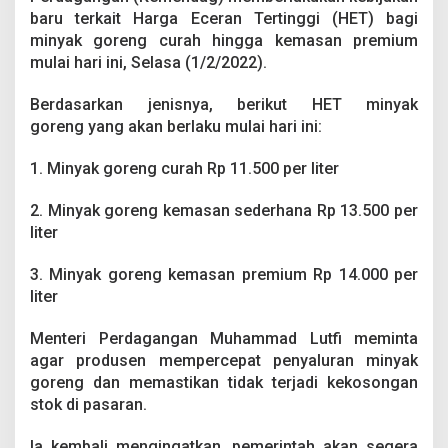
i
baru terkait Harga Eceran Tertinggi (HET) bagi
n
minyak goreng curah hingga kemasan premium
t
a
mulai hari ini, Selasa (1/2/2022).
h
T
Berdasarkan jenisnya, berikut HET minyak
e
goreng yang akan berlaku mulai hari ini:
t
a
1. Minyak goreng curah Rp 11.500 per liter
p
k
a
2. Minyak goreng kemasan sederhana Rp 13.500 per
n
liter
H
a
3. Minyak goreng kemasan premium Rp 14.000 per
r
g
liter
a
T
Menteri Perdagangan Muhammad Lutfi meminta
e
agar produsen mempercepat penyaluran minyak
r
goreng dan memastikan tidak terjadi kekosongan
b
a
stok di pasaran.
r
u
Ia kembali mengingatkan, pemerintah akan segera