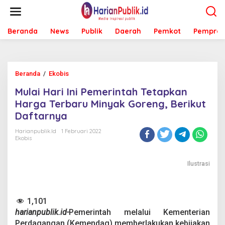
L
e
w
Beranda
News
Publik
Daerah
Pemkot
Pemprov
a
t
i
k
e
Beranda
/
Ekobis
M
k
u
o
Mulai Hari Ini Pemerintah Tetapkan
l
n
a
Harga Terbaru Minyak Goreng, Berikut
t
i
e
Daftarnya
H
n
a
Harianpublik.id
1 Februari 2022
r
Ekobis
i
I
n
Ilustrasi
i
P
e
1,101
m
e
harianpublik.id-
Pemerintah melalui Kementerian
r
Perdagangan (Kemendag) memberlakukan kebijakan