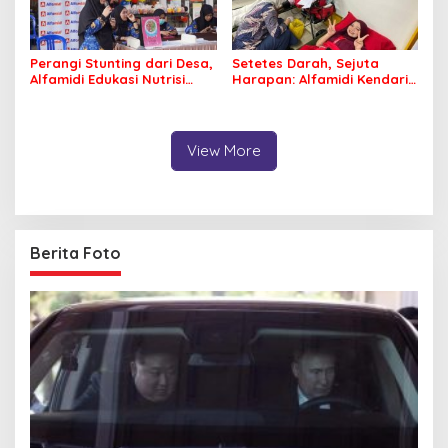
Perangi Stunting dari Desa,
Setetes Darah, Sejuta
Alfamidi Edukasi Nutrisi
Harapan: Alfamidi Kendari
Balita di Morowali
Bergerak Nyata untuk
Kemanusiaan
View More
Berita Foto