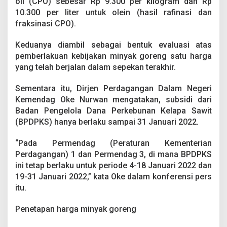
oil (CPO) sebesar Rp 9.300 per kilogram dan Rp
r
10.300 per liter untuk olein (hasil rafinasi dan
n
fraksinasi CPO).
y
a
Keduanya diambil sebagai bentuk evaluasi atas
pemberlakuan kebijakan minyak goreng satu harga
yang telah berjalan dalam sepekan terakhir.
Sementara itu, Dirjen Perdagangan Dalam Negeri
Kemendag Oke Nurwan mengatakan, subsidi dari
Badan Pengelola Dana Perkebunan Kelapa Sawit
(BPDPKS) hanya berlaku sampai 31 Januari 2022.
“Pada Permendag (Peraturan Kementerian
Perdagangan) 1 dan Permendag 3, di mana BPDPKS
ini tetap berlaku untuk periode 4-18 Januari 2022 dan
19-31 Januari 2022,” kata Oke dalam konferensi pers
itu.
Penetapan harga minyak goreng