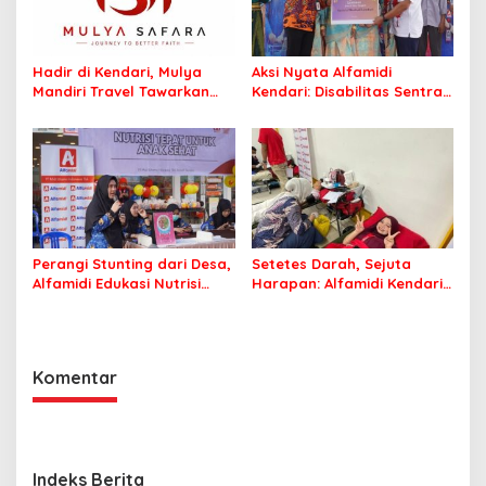
Hadir di Kendari, Mulya
Aksi Nyata Alfamidi
Mandiri Travel Tawarkan
Kendari: Disabilitas Sentra
Layanan Perjalanan
Meohai Kini Makin Berdaya
Ibadah yang Aman dan
Profesional
Perangi Stunting dari Desa,
Setetes Darah, Sejuta
Alfamidi Edukasi Nutrisi
Harapan: Alfamidi Kendari
Balita di Morowali
Bergerak Nyata untuk
Kemanusiaan
Komentar
Indeks Berita