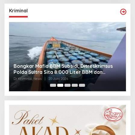
Kriminal
Bongkar Mafia BBM Subsidi, Ditreskrimsus
J
Polda Sultra Sita 8.000 Liter BBM dan
G
Ringkus 3 Tersangka
3
Di Kriminal, News
|
20 Juni 2026
Di