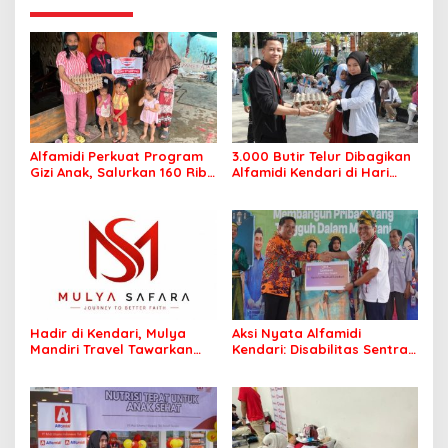
Alfamidi Perkuat Program
3.000 Butir Telur Dibagikan
Gizi Anak, Salurkan 160 Ribu
Alfamidi Kendari di Hari
Lebih Telur ke 26
Keluarga Nasional, Wujud
Kabupaten/Kota
Komitmen Cegah Stunting
Hadir di Kendari, Mulya
Aksi Nyata Alfamidi
Mandiri Travel Tawarkan
Kendari: Disabilitas Sentra
Layanan Perjalanan
Meohai Kini Makin Berdaya
Ibadah yang Aman dan
Profesional