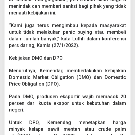
M
menindak dan memberi sanksi bagi pihak yang tidak
i
menaati kebijakan ini.
n
y
a
“Kami juga terus mengimbau kepada masyarakat
k
untuk tidak melakukan panic buying atau membeli
G
dalam jumlah banyak,” kata Luthfi dalam konferensi
o
pers daring, Kamis (27/1/2022).
r
e
n
Kebijakan DMO dan DPO
g
,
Menurutnya, Kemendag memberlakukan kebijakan
B
Domestic Market Obligation (DMO) dan Domestic
e
Price Obligation (DPO).
r
i
k
Pada DMO, produsen eksportir wajib memasok 20
u
persen dari kuota ekspor untuk kebutuhan dalam
t
negeri.
D
a
f
Untuk DPO, Kemendag menetapkan harga
t
minyak kelapa sawit mentah atau crude palm
a