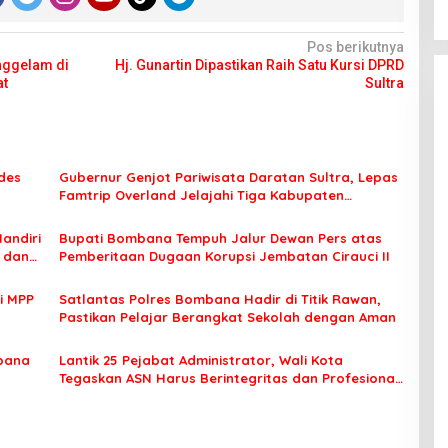
Pos berikutnya
nggelam di
Hj. Gunartin Dipastikan Raih Satu Kursi DPRD
at
Sultra
des
Gubernur Genjot Pariwisata Daratan Sultra, Lepas
Famtrip Overland Jelajahi Tiga Kabupaten
Unggulan
Mandiri
Bupati Bombana Tempuh Jalur Dewan Pers atas
t dan
Pemberitaan Dugaan Korupsi Jembatan Cirauci II
i MPP
Satlantas Polres Bombana Hadir di Titik Rawan,
Pastikan Pelajar Berangkat Sekolah dengan Aman
bana
Lantik 25 Pejabat Administrator, Wali Kota
Tegaskan ASN Harus Berintegritas dan Profesional
Layani Masyarakat