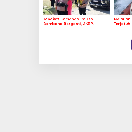
Tongkat Komando Polres
Nelayan 
Bombana Berganti, AKBP
Terjatuh
Irwandhy Idrus Nahkodai
Kepolisian Bombana