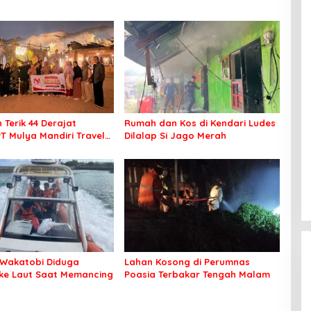
 Terik 44 Derajat
Rumah dan Kos di Kendari Ludes
PT Mulya Mandiri Travel
Dilalap Si Jago Merah
 Seluruh Jamaah Tetap
an Nyaman Beribadah
Wakatobi Diduga
Lahan Kosong di Perumnas
 ke Laut Saat Memancing
Poasia Terbakar Tengah Malam