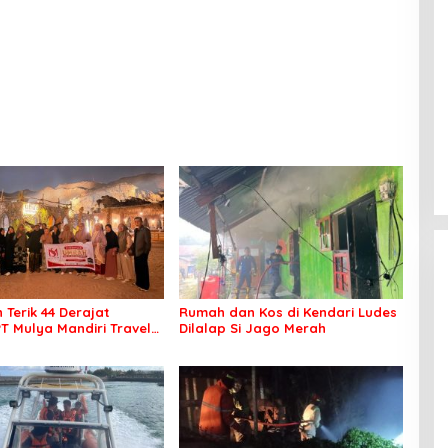
 Terik 44 Derajat
Rumah dan Kos di Kendari Ludes
PT Mulya Mandiri Travel
Dilalap Si Jago Merah
 Seluruh Jamaah Tetap
an Nyaman Beribadah