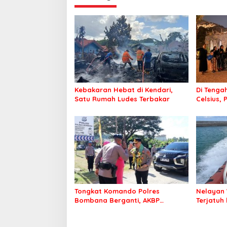
Kebakaran Hebat di Kendari,
Di Tengah
Satu Rumah Ludes Terbakar
Celsius, 
Pastikan
Sehat d
Tongkat Komando Polres
Nelayan 
Bombana Berganti, AKBP
Terjatuh
Irwandhy Idrus Nahkodai
Kepolisian Bombana