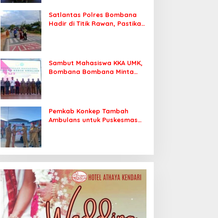
Satlantas Polres Bombana
Hadir di Titik Rawan, Pastikan
Pelajar Berangkat Sekolah
dengan Aman
Sambut Mahasiswa KKA UMK,
Bombana Bombana Minta
Program Kerja Tepat Sasaran
Pemkab Konkep Tambah
Ambulans untuk Puskesmas
Roko-Roko