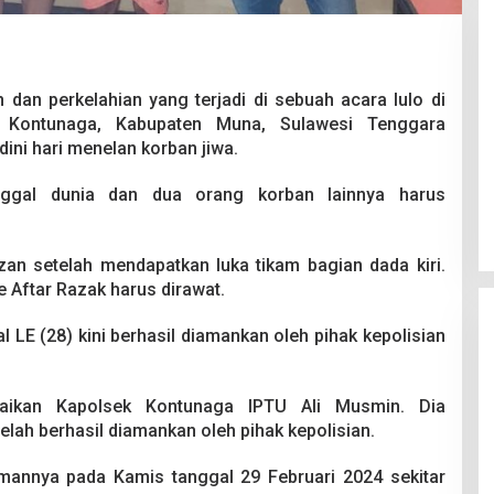
n dan perkelahian yang terjadi di sebuah acara lulo di
 Kontunaga, Kabupaten Muna, Sulawesi Tenggara
dini hari menelan korban jiwa.
Pesta Pernikahan Berakhir
Mencekam, Mahasiswa Ditikam
nggal dunia dan dua orang korban lainnya harus
Badik Usai Cekcok saat Pesta
Di Kriminal
|
29 Juni 2026
Miras
an setelah mendapatkan luka tikam bagian dada kiri.
Aftar Razak harus dirawat.
l LE (28) kini berhasil diamankan oleh pihak kepolisian
paikan Kapolsek Kontunaga IPTU Ali Musmin. Dia
lah berhasil diamankan oleh pihak kepolisian.
mannya pada Kamis tanggal 29 Februari 2024 sekitar