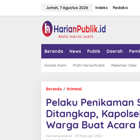
L
Jumat, 7 Agustus 2026
Indeks
Redaksi
e
w
a
tutup
t
i
k
e
k
Beranda
News
Publik
Daerah
Pem
o
n
t
Kontak Kami
Profil HarianPublik
Pedoman Siber
e
n
Beranda
/
Kriminal
P
e
Pelaku Penikaman 
l
a
Ditangkap, Kapols
k
u
Warga Buat Acara
P
e
n
Harianpublik.id
29 Februari 2024
i