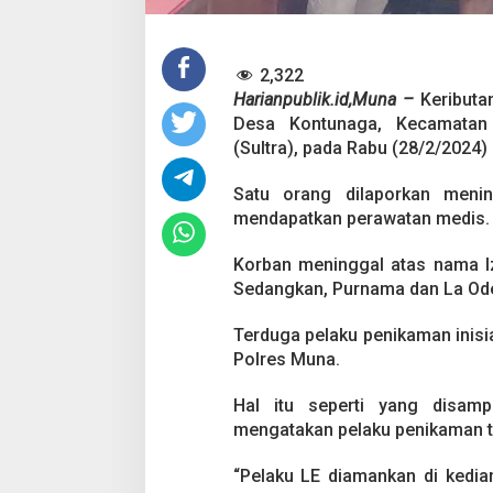
k
a
p
,
2,322
K
Harianpublik.id,Muna –
Keributa
a
p
Desa Kontunaga, Kecamatan
o
(Sultra), pada Rabu (28/2/2024) 
l
s
Satu orang dilaporkan meni
e
mendapatkan perawatan medis.
k
K
o
Korban meninggal atas nama Iz
n
Sedangkan, Purnama dan La Ode 
t
u
Terduga pelaku penikaman inisia
n
Polres Muna.
a
g
a
Hal itu seperti yang disam
L
mengatakan pelaku penikaman te
a
r
“Pelaku LE diamankan di kedia
a