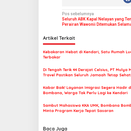
N
Pos sebelumnya
Seluruh ABK Kapal Nelayan yang Te
a
Perairan Wawonii Ditemukan Selam
v
i
Artikel Terkait
g
Kebakaran Hebat di Kendari, Satu Rumah Lu
a
Terbakar
s
Di Tengah Terik 44 Derajat Celsius, PT Mulya 
i
Travel Pastikan Seluruh Jamaah Tetap Seha
p
Nyaman Beribadah
o
Kabar Baik! Layanan Imigrasi Segera Hadir d
Bombana, Warga Tak Perlu Lagi ke Kendari
s
Sambut Mahasiswa KKA UMK, Bombana Bom
Minta Program Kerja Tepat Sasaran
Baca Juga