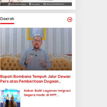
Daerah
Bupati Bombana Tempuh Jalur Dewan
Pers atas Pemberitaan Dugaan
Korupsi Jembatan Cirauci II
Kabar Baik! Layanan Imigrasi
Segera Hadir di MPP
Bombana, Warga Tak Perlu
Lagi ke Kendari