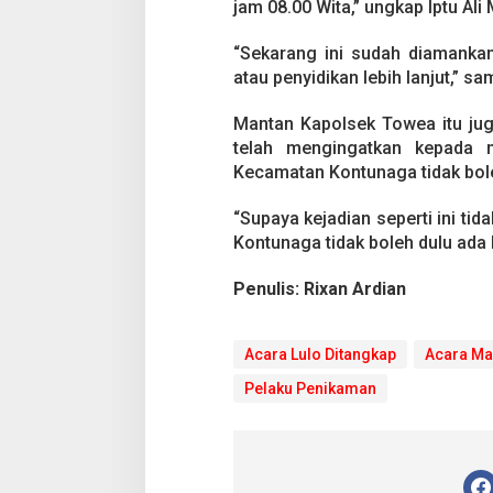
n
jam 08.00 Wita,” ungkap Iptu Ali
g
W
“Sekarang ini sudah diamanka
a
atau penyidikan lebih lanjut,” s
r
g
Mantan Kapolsek Towea itu jug
a
B
telah mengingatkan kepada 
u
Kecamatan Kontunaga tidak bole
a
t
“Supaya kejadian seperti ini tid
A
Kontunaga tidak boleh dulu ada
c
a
r
Penulis: Rixan Ardian
a
M
a
Acara Lulo Ditangkap
Acara M
l
a
Pelaku Penikaman
m