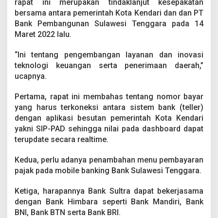
rapat ini merupakan tindaklanjut kesepakatan
l
i
bersama antara pemerintah Kota Kendari dan dan PT
D
Bank Pembangunan Sulawesi Tenggara pada 14
a
Maret 2022 lalu.
e
r
“Ini tentang pengembangan layanan dan inovasi
a
h
teknologi keuangan serta penerimaan daerah,”
ucapnya.
Pertama, rapat ini membahas tentang nomor bayar
yang harus terkoneksi antara sistem bank (teller)
dengan aplikasi besutan pemerintah Kota Kendari
yakni SIP-PAD sehingga nilai pada dashboard dapat
terupdate secara realtime.
Kedua, perlu adanya penambahan menu pembayaran
pajak pada mobile banking Bank Sulawesi Tenggara.
Ketiga, harapannya Bank Sultra dapat bekerjasama
dengan Bank Himbara seperti Bank Mandiri, Bank
BNI, Bank BTN serta Bank BRI.