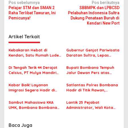
N
Pos sebelumnya
Pos berikutnya
Pelajar STM dan SMAN 2
SBBMPK dan LPBCSD
a
Raha Terlibat Tawuran, Ini
Pelabuhan Indonesia Sultra
v
Pemicunya!
Dukung Penataan Buruh di
Kendari New Port
i
g
Artikel Terkait
a
s
Kebakaran Hebat di
Gubernur Genjot Pariwisata
Kendari, Satu Rumah Ludes
Daratan Sultra, Lepas
i
Terbakar
Famtrip Overland Jelajahi
p
Tiga Kabupaten Unggulan
Di Tengah Terik 44 Derajat
Bupati Bombana Tempuh
Celsius, PT Mulya Mandiri
Jalur Dewan Pers atas
o
Travel Pastikan Seluruh
Pemberitaan Dugaan
s
Jamaah Tetap Sehat dan
Korupsi Jembatan Cirauci II
Kabar Baik! Layanan
Satlantas Polres Bombana
Nyaman Beribadah
Imigrasi Segera Hadir di
Hadir di Titik Rawan,
MPP Bombana, Warga Tak
Pastikan Pelajar Berangkat
Perlu Lagi ke Kendari
Sekolah dengan Aman
Sambut Mahasiswa KKA
Lantik 25 Pejabat
UMK, Bombana Bombana
Administrator, Wali Kota
Minta Program Kerja Tepat
Tegaskan ASN Harus
Sasaran
Berintegritas dan
Profesional Layani
Baca Juga