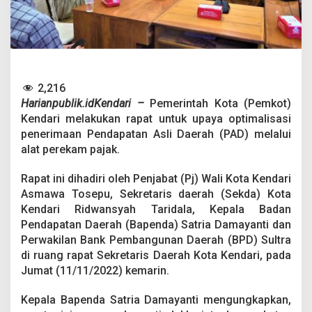
s
P
e
n
i
n
g
2,216
k
Harianpublik.idKendari –
Pemerintah Kota (Pemkot)
a
t
Kendari melakukan rapat untuk upaya optimalisasi
k
penerimaan Pendapatan Asli Daerah (PAD) melalui
a
alat perekam pajak.
n
P
Rapat ini dihadiri oleh Penjabat (Pj) Wali Kota Kendari
e
n
Asmawa Tosepu, Sekretaris daerah (Sekda) Kota
d
Kendari Ridwansyah Taridala, Kepala Badan
a
Pendapatan Daerah (Bapenda) Satria Damayanti dan
p
Perwakilan Bank Pembangunan Daerah (BPD) Sultra
a
t
di ruang rapat Sekretaris Daerah Kota Kendari, pada
a
Jumat (11/11/2022) kemarin.
n
A
Kepala Bapenda Satria Damayanti mengungkapkan,
s