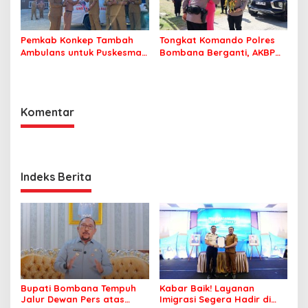
Pemkab Konkep Tambah
Tongkat Komando Polres
Ambulans untuk Puskesmas
Bombana Berganti, AKBP
Roko-Roko
Irwandhy Idrus Nahkodai
Kepolisian Bombana
Komentar
Indeks Berita
Bupati Bombana Tempuh
Kabar Baik! Layanan
Jalur Dewan Pers atas
Imigrasi Segera Hadir di