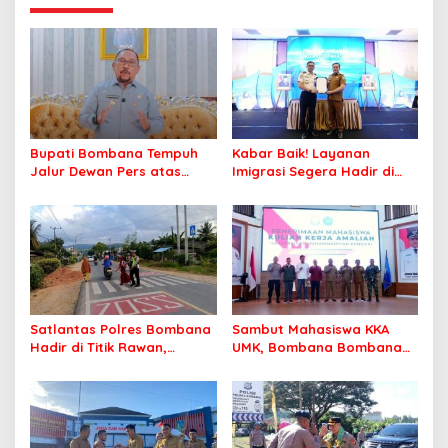
Masyarakat
Bupati Bombana Tempuh
Kabar Baik! Layanan
Jalur Dewan Pers atas
Imigrasi Segera Hadir di
Pemberitaan Dugaan
MPP Bombana, Warga Tak
Korupsi Jembatan Cirauci II
Perlu Lagi ke Kendari
Satlantas Polres Bombana
Sambut Mahasiswa KKA
Hadir di Titik Rawan,
UMK, Bombana Bombana
Pastikan Pelajar Berangkat
Minta Program Kerja Tepat
Sekolah dengan Aman
Sasaran