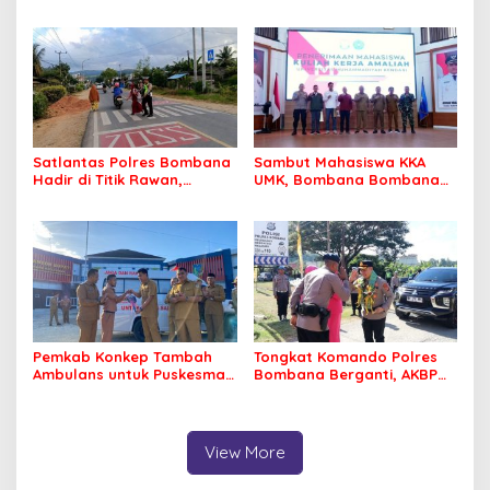
Pemberitaan Dugaan
MPP Bombana, Warga Tak
Korupsi Jembatan Cirauci II
Perlu Lagi ke Kendari
Satlantas Polres Bombana
Sambut Mahasiswa KKA
Hadir di Titik Rawan,
UMK, Bombana Bombana
Pastikan Pelajar Berangkat
Minta Program Kerja Tepat
Sekolah dengan Aman
Sasaran
Pemkab Konkep Tambah
Tongkat Komando Polres
Ambulans untuk Puskesmas
Bombana Berganti, AKBP
Roko-Roko
Irwandhy Idrus Nahkodai
Kepolisian Bombana
View More