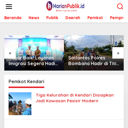
L
e
w
Beranda
News
Publik
Daerah
Pemkot
Pemprov
a
t
i
k
e
k
o
«
»
n
Kabar Baik! Layanan
Satlantas Polres
t
Imigrasi Segera Hadir
Bombana Hadir di Titik
e
di MPP Bombana,
Rawan, Pastikan
n
Warga Tak Perlu Lagi
Pelajar Berangkat
ke Kendari
Sekolah dengan Aman
Pemkot Kendari
Tiga Kelurahan di Kendari Disiapkan
Jadi Kawasan Pesisir Modern