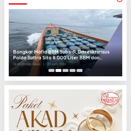
Bongkar Mafia BBM Subsidi, Ditreskrimsus
J
Polda Sultra Sita 8.000 Liter BBM dan
G
Ringkus 3 Tersangka
3
Di Kriminal, News
|
20 Juni 2026
Di