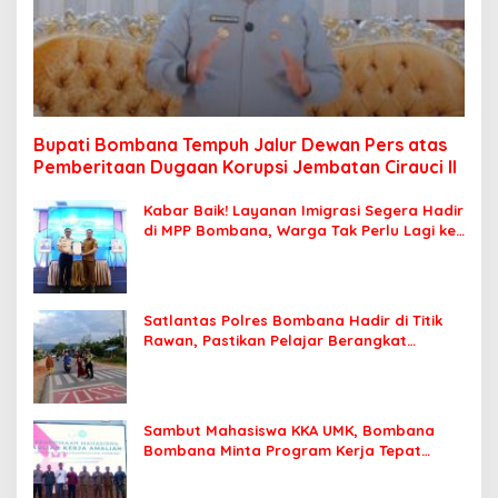
Bupati Bombana Tempuh Jalur Dewan Pers atas
Pemberitaan Dugaan Korupsi Jembatan Cirauci II
Kabar Baik! Layanan Imigrasi Segera Hadir
di MPP Bombana, Warga Tak Perlu Lagi ke
Kendari
Satlantas Polres Bombana Hadir di Titik
Rawan, Pastikan Pelajar Berangkat
Sekolah dengan Aman
Sambut Mahasiswa KKA UMK, Bombana
Bombana Minta Program Kerja Tepat
Sasaran