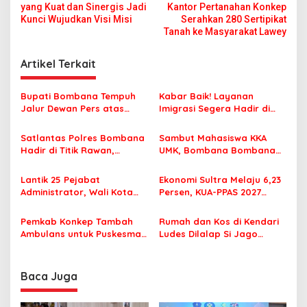
a
yang Kuat dan Sinergis Jadi
Kantor Pertanahan Konkep
v
Kunci Wujudkan Visi Misi
Serahkan 280 Sertipikat
Tanah ke Masyarakat Lawey
i
g
Artikel Terkait
a
s
Bupati Bombana Tempuh
Kabar Baik! Layanan
Jalur Dewan Pers atas
Imigrasi Segera Hadir di
i
Pemberitaan Dugaan
MPP Bombana, Warga Tak
p
Korupsi Jembatan Cirauci II
Perlu Lagi ke Kendari
Satlantas Polres Bombana
Sambut Mahasiswa KKA
Hadir di Titik Rawan,
UMK, Bombana Bombana
o
Pastikan Pelajar Berangkat
Minta Program Kerja Tepat
s
Sekolah dengan Aman
Sasaran
Lantik 25 Pejabat
Ekonomi Sultra Melaju 6,23
Administrator, Wali Kota
Persen, KUA-PPAS 2027
Tegaskan ASN Harus
Resmi Masuk DPRD
Berintegritas dan
Pemkab Konkep Tambah
Rumah dan Kos di Kendari
Profesional Layani
Ambulans untuk Puskesmas
Ludes Dilalap Si Jago
Masyarakat
Roko-Roko
Merah
Baca Juga