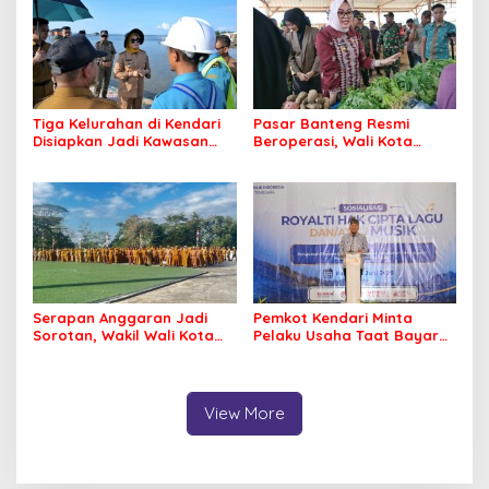
Masyarakat
Tiga Kelurahan di Kendari
Pasar Banteng Resmi
Disiapkan Jadi Kawasan
Beroperasi, Wali Kota
Pesisir Modern
Kendari Siapkan Pusat
Ekonomi Baru
Serapan Anggaran Jadi
Pemkot Kendari Minta
Sorotan, Wakil Wali Kota
Pelaku Usaha Taat Bayar
Kendari Ajak ASN Bergerak
Royalti Musik
Jaga Kebersihan Kota
View More