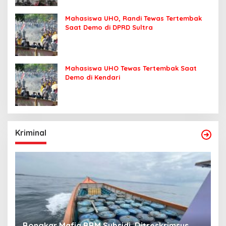
Mahasiswa UHO, Randi Tewas Tertembak
Saat Demo di DPRD Sultra
Mahasiswa UHO Tewas Tertembak Saat
Demo di Kendari
Kriminal
Bongkar Mafia BBM Subsidi, Ditreskrimsus
J