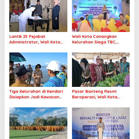
Lantik 25 Pejabat
Wali Kota Canangkan
Administrator, Wali Kota
Kelurahan Siaga TBC,
Tegaskan ASN Harus
Percepat Target Kendari
Berintegritas dan
Bebas Tuberkulosis
Profesional Layani
Masyarakat
Tiga Kelurahan di Kendari
Pasar Banteng Resmi
Disiapkan Jadi Kawasan
Beroperasi, Wali Kota
Pesisir Modern
Kendari Siapkan Pusat
Ekonomi Baru