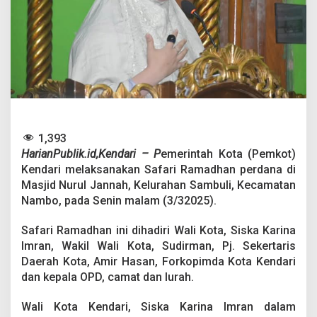
r
S
a
f
a
r
i
R
a
m
a
1,393
d
HarianPublik.id,Kendari – P
emerintah Kota (Pemkot)
h
Kendari melaksanakan Safari Ramadhan perdana di
a
n
Masjid Nurul Jannah, Kelurahan Sambuli, Kecamatan
P
Nambo, pada Senin malam (3/32025).
e
r
Safari Ramadhan ini dihadiri Wali Kota, Siska Karina
d
Imran, Wakil Wali Kota, Sudirman, Pj. Sekertaris
a
n
Daerah Kota, Amir Hasan, Forkopimda Kota Kendari
a
dan kepala OPD, camat dan lurah.
d
i
Wali Kota Kendari, Siska Karina Imran dalam
M