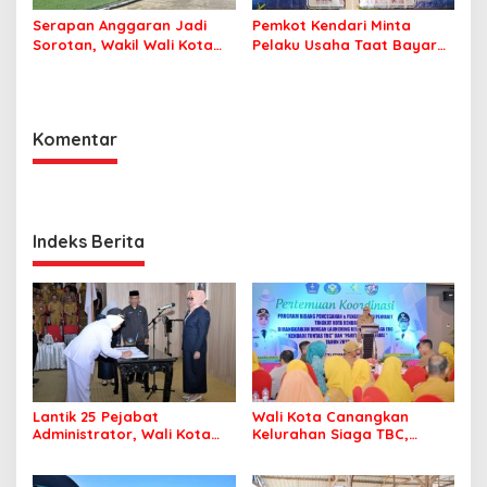
Serapan Anggaran Jadi
Pemkot Kendari Minta
Sorotan, Wakil Wali Kota
Pelaku Usaha Taat Bayar
Kendari Ajak ASN Bergerak
Royalti Musik
Jaga Kebersihan Kota
Komentar
Indeks Berita
Lantik 25 Pejabat
Wali Kota Canangkan
Administrator, Wali Kota
Kelurahan Siaga TBC,
Tegaskan ASN Harus
Percepat Target Kendari
Berintegritas dan
Bebas Tuberkulosis
Profesional Layani