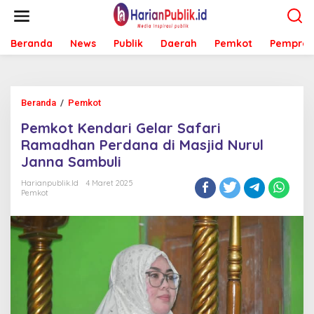
L
e
w
Beranda
News
Publik
Daerah
Pemkot
Pemprov
a
t
i
k
e
Beranda
/
Pemkot
P
k
e
o
Pemkot Kendari Gelar Safari
m
n
k
Ramadhan Perdana di Masjid Nurul
t
o
e
Janna Sambuli
t
n
K
Harianpublik.id
4 Maret 2025
e
Pemkot
n
d
a
r
i
G
e
l
a