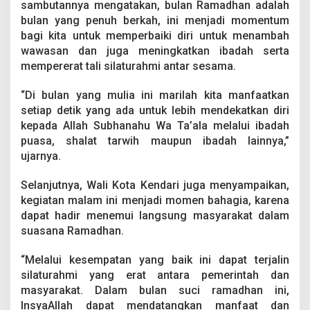
sambutannya mengatakan, bulan Ramadhan adalah
a
s
bulan yang penuh berkah, ini menjadi momentum
j
bagi kita untuk memperbaiki diri untuk menambah
i
wawasan dan juga meningkatkan ibadah serta
d
mempererat tali silaturahmi antar sesama.
N
u
r
“Di bulan yang mulia ini marilah kita manfaatkan
u
setiap detik yang ada untuk lebih mendekatkan diri
l
kepada Allah Subhanahu Wa Ta’ala melalui ibadah
J
puasa, shalat tarwih maupun ibadah lainnya,”
a
n
ujarnya.
n
a
Selanjutnya, Wali Kota Kendari juga menyampaikan,
S
kegiatan malam ini menjadi momen bahagia, karena
a
dapat hadir menemui langsung masyarakat dalam
m
b
suasana Ramadhan.
u
l
“Melalui kesempatan yang baik ini dapat terjalin
i
silaturahmi yang erat antara pemerintah dan
masyarakat. Dalam bulan suci ramadhan ini,
InsyaAllah dapat mendatangkan manfaat dan