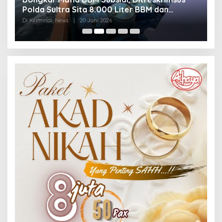
Polda Sultra Sita 8.000 Liter BBM dan
G
Ringkus 3 Tersangka
3
Di Kriminal, News
|
20 Juni 2026
Di