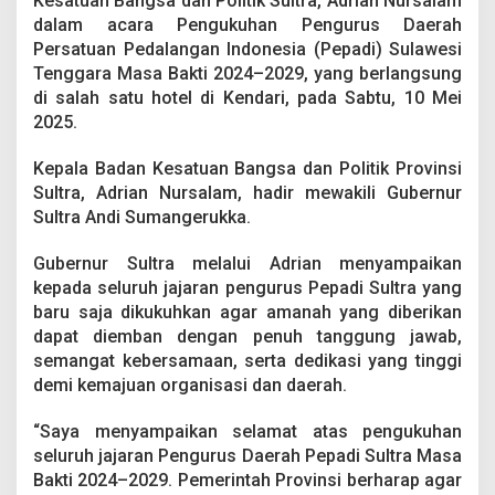
Kesatuan Bangsa dan Politik Sultra, Adrian Nursalam
r
dalam acara Pengukuhan Pengurus Daerah
a
Persatuan Pedalangan Indonesia (Pepadi) Sulawesi
D
o
Tenggara Masa Bakti 2024–2029, yang berlangsung
r
di salah satu hotel di Kendari, pada Sabtu, 10 Mei
o
2025.
n
g
Kepala Badan Kesatuan Bangsa dan Politik Provinsi
P
e
Sultra, Adrian Nursalam, hadir mewakili Gubernur
l
Sultra Andi Sumangerukka.
e
s
Gubernur Sultra melalui Adrian menyampaikan
t
kepada seluruh jajaran pengurus Pepadi Sultra yang
a
r
baru saja dikukuhkan agar amanah yang diberikan
i
dapat diemban dengan penuh tanggung jawab,
a
semangat kebersamaan, serta dedikasi yang tinggi
n
demi kemajuan organisasi dan daerah.
W
a
y
“Saya menyampaikan selamat atas pengukuhan
a
seluruh jajaran Pengurus Daerah Pepadi Sultra Masa
n
Bakti 2024–2029. Pemerintah Provinsi berharap agar
g