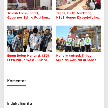
Jawab Fraksi DPRD,
Tegas, RKAB Tambang
Gubernur Sultra Pastikan
MBLB Hanya Disetujui Jika
Penertiban Aset Daerah
Pengusaha Patuh Aturan
Jadi Prioritas
Reklamasi
Enam Bulan Menanti, 1.901
Mendiktisaintek Tinjau
PPPK Paruh Waktu Sultra
Sekolah Garuda di Konsel,
Akhirnya Terima Rapel Gaji
Progres Pembangunan
Capai 61 Persen
Komentar
Indeks Berita