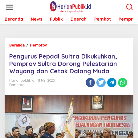
L
e
w
Beranda
News
Publik
Daerah
Pemkot
Pemprov
a
t
i
k
e
Beranda
/
Pemprov
P
k
e
o
Pengurus Pepadi Sultra Dikukuhkan,
n
n
g
Pemprov Sultra Dorong Pelestarian
t
u
e
Wayang dan Cetak Dalang Muda
r
n
u
Harianpublik.id
11 Mei 2025
s
Pemprov
P
e
p
a
d
i
S
u
l