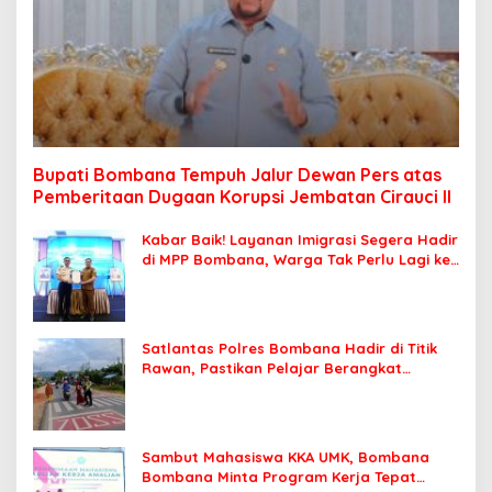
Bupati Bombana Tempuh Jalur Dewan Pers atas
Pemberitaan Dugaan Korupsi Jembatan Cirauci II
Kabar Baik! Layanan Imigrasi Segera Hadir
di MPP Bombana, Warga Tak Perlu Lagi ke
Kendari
Satlantas Polres Bombana Hadir di Titik
Rawan, Pastikan Pelajar Berangkat
Sekolah dengan Aman
Sambut Mahasiswa KKA UMK, Bombana
Bombana Minta Program Kerja Tepat