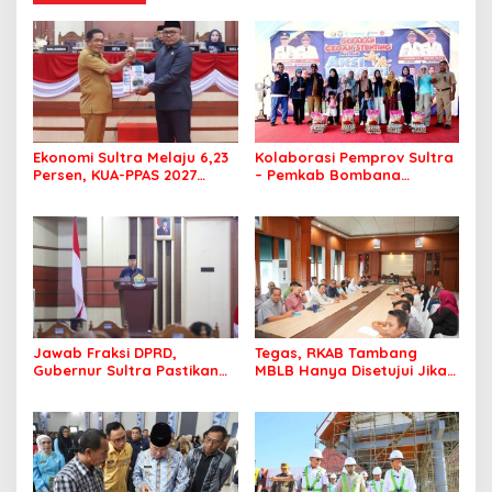
Ekonomi Sultra Melaju 6,23
Kolaborasi Pemprov Sultra
Persen, KUA-PPAS 2027
– Pemkab Bombana
Resmi Masuk DPRD
Hadirkan Aksi Bergizi di
SMAN 7 Bombana
Jawab Fraksi DPRD,
Tegas, RKAB Tambang
Gubernur Sultra Pastikan
MBLB Hanya Disetujui Jika
Penertiban Aset Daerah
Pengusaha Patuh Aturan
Jadi Prioritas
Reklamasi