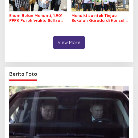
Enam Bulan Menanti, 1.901
Mendiktisaintek Tinjau
PPPK Paruh Waktu Sultra
Sekolah Garuda di Konsel,
Akhirnya Terima Rapel Gaji
Progres Pembangunan
Capai 61 Persen
View More
Berita Foto