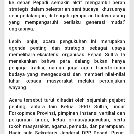
ke depan Pepadi semakin aktif mengambil peran
d
a
strategis dalam pelestarian seni budaya, khususnya
n
seni pedalangan, di tengah gempuran budaya asing
C
yang mempengaruhi perilaku generasi muda,”
e
ungkapnya.
t
a
k
Lebih lanjut, acara pengukuhan ini merupakan
D
agenda penting dan strategis sebagai upaya
a
memelihara eksistensi organisasi Pepadi Sultra. Ia
l
menekankan bahwa para dalang bukan hanya
a
penjaga tradisi, namun juga agen transformasi
n
g
budaya yang mengedukasi dan memberi nilai-nilai
M
luhur kepada masyarakat melalui pertunjukan
u
wayang.
d
a
Acara tersebut turut dihadiri oleh sejumlah pejabat
penting, antara lain Ketua DPRD Sultra, unsur
Forkopimda Provinsi, pimpinan instansi vertikal dan
perguruan tinggi, ketua ormas/paguyuban, serta
tokoh masyarakat, agama, pemuda, dan perempuan.
Hadir pula Sekretaris Jenderal DPP Pepadi Pusat,