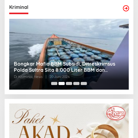
Kriminal
Bongkar Mafia BBM Subsidi, Ditreskrimsus
J
Polda Sultra Sita 8.000 Liter BBM dan
G
Ringkus 3 Tersangka
3
Di Kriminal, News
|
20 Juni 2026
Di