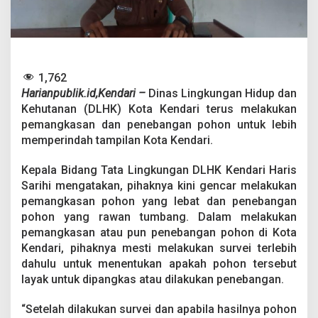
K
o
t
a
,
D
1,762
L
Harianpublik.id,Kendari –
Dinas Lingkungan Hidup dan
H
K
Kehutanan (DLHK) Kota Kendari terus melakukan
K
pemangkasan dan penebangan pohon untuk lebih
e
memperindah tampilan Kota Kendari.
n
d
Kepala Bidang Tata Lingkungan DLHK Kendari Haris
a
r
Sarihi mengatakan, pihaknya kini gencar melakukan
i
pemangkasan pohon yang lebat dan penebangan
G
pohon yang rawan tumbang. Dalam melakukan
e
pemangkasan atau pun penebangan pohon di Kota
n
c
Kendari, pihaknya mesti melakukan survei terlebih
a
dahulu untuk menentukan apakah pohon tersebut
r
layak untuk dipangkas atau dilakukan penebangan.
P
a
“Setelah dilakukan survei dan apabila hasilnya pohon
n