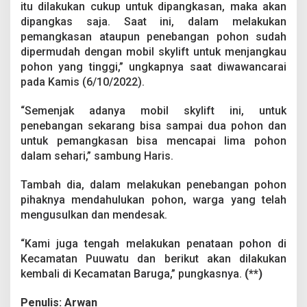
g
itu dilakukan cukup untuk dipangkasan, maka akan
k
dipangkas saja. Saat ini, dalam melakukan
a
pemangkasan ataupun penebangan pohon sudah
s
dipermudah dengan mobil skylift untuk menjangkau
d
pohon yang tinggi,” ungkapnya saat diwawancarai
a
n
pada Kamis (6/10/2022).
T
e
“Semenjak adanya mobil skylift ini, untuk
b
penebangan sekarang bisa sampai dua pohon dan
a
untuk pemangkasan bisa mencapai lima pohon
n
g
dalam sehari,” sambung Haris.
P
o
Tambah dia, dalam melakukan penebangan pohon
h
pihaknya mendahulukan pohon, warga yang telah
o
mengusulkan dan mendesak.
n
“Kami juga tengah melakukan penataan pohon di
Kecamatan Puuwatu dan berikut akan dilakukan
kembali di Kecamatan Baruga,” pungkasnya.
(**)
Penulis: Arwan