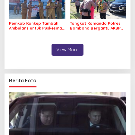
Pemkab Konkep Tambah
Tongkat Komando Polres
Ambulans untuk Puskesmas
Bombana Berganti, AKBP
Roko-Roko
Irwandhy Idrus Nahkodai
Kepolisian Bombana
View More
Berita Foto