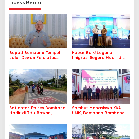
Indeks Berita
Bupati Bombana Tempuh
Kabar Baik! Layanan
Jalur Dewan Pers atas
Imigrasi Segera Hadir di
Pemberitaan Dugaan
MPP Bombana, Warga Tak
Korupsi Jembatan Cirauci II
Perlu Lagi ke Kendari
Satlantas Polres Bombana
Sambut Mahasiswa KKA
Hadir di Titik Rawan,
UMK, Bombana Bombana
Pastikan Pelajar Berangkat
Minta Program Kerja Tepat
Sekolah dengan Aman
Sasaran