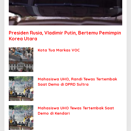
Presiden Rusia, Vladimir Putin, Bertemu Pemimpin
Korea Utara
Kota Tua Markas VOC
Mahasiswa UHO, Randi Tewas Tertembak
Saat Demo di DPRD Sultra
Mahasiswa UHO Tewas Tertembak Saat
Demo di Kendari