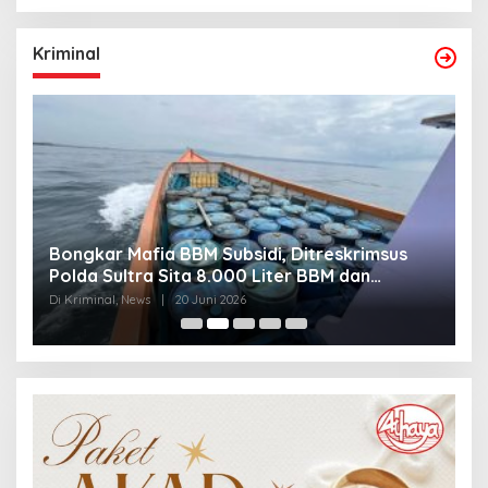
Kriminal
Bongkar Mafia BBM Subsidi, Ditreskrimsus
J
Polda Sultra Sita 8.000 Liter BBM dan
G
Ringkus 3 Tersangka
3
Di Kriminal, News
|
20 Juni 2026
Di