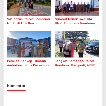
Satlantas Polres Bombana
Sambut Mahasiswa KKA
Hadir di Titik Rawan,
UMK, Bombana Bombana
Pastikan Pelajar Berangkat
Minta Program Kerja Tepat
Sekolah dengan Aman
Sasaran
Pemkab Konkep Tambah
Tongkat Komando Polres
Ambulans untuk Puskesmas
Bombana Berganti, AKBP
Roko-Roko
Irwandhy Idrus Nahkodai
Kepolisian Bombana
Komentar