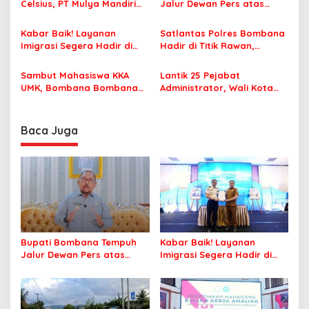
p
Celsius, PT Mulya Mandiri
Jalur Dewan Pers atas
Travel Pastikan Seluruh
Pemberitaan Dugaan
o
Jamaah Tetap Sehat dan
Korupsi Jembatan Cirauci II
Kabar Baik! Layanan
Satlantas Polres Bombana
s
Nyaman Beribadah
Imigrasi Segera Hadir di
Hadir di Titik Rawan,
MPP Bombana, Warga Tak
Pastikan Pelajar Berangkat
Perlu Lagi ke Kendari
Sekolah dengan Aman
Sambut Mahasiswa KKA
Lantik 25 Pejabat
UMK, Bombana Bombana
Administrator, Wali Kota
Minta Program Kerja Tepat
Tegaskan ASN Harus
Sasaran
Berintegritas dan
Profesional Layani
Baca Juga
Masyarakat
Bupati Bombana Tempuh
Kabar Baik! Layanan
Jalur Dewan Pers atas
Imigrasi Segera Hadir di
Pemberitaan Dugaan
MPP Bombana, Warga Tak
Korupsi Jembatan Cirauci II
Perlu Lagi ke Kendari