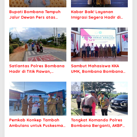
Bupati Bombana Tempuh
Kabar Baik! Layanan
Jalur Dewan Pers atas
Imigrasi Segera Hadir di
Pemberitaan Dugaan
MPP Bombana, Warga Tak
Korupsi Jembatan Cirauci II
Perlu Lagi ke Kendari
Satlantas Polres Bombana
Sambut Mahasiswa KKA
Hadir di Titik Rawan,
UMK, Bombana Bombana
Pastikan Pelajar Berangkat
Minta Program Kerja Tepat
Sekolah dengan Aman
Sasaran
Pemkab Konkep Tambah
Tongkat Komando Polres
Ambulans untuk Puskesmas
Bombana Berganti, AKBP
Roko-Roko
Irwandhy Idrus Nahkodai
Kepolisian Bombana