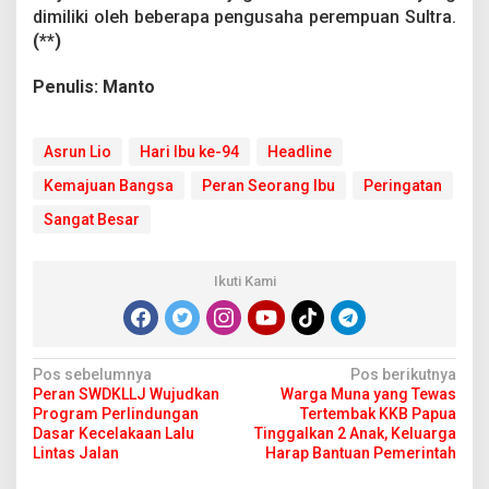
dimiliki oleh beberapa pengusaha perempuan Sultra.
(**)
Penulis: Manto
Asrun Lio
Hari Ibu ke-94
Headline
Kemajuan Bangsa
Peran Seorang Ibu
Peringatan
Sangat Besar
Ikuti Kami
N
Pos sebelumnya
Pos berikutnya
Peran SWDKLLJ Wujudkan
Warga Muna yang Tewas
a
Program Perlindungan
Tertembak KKB Papua
v
Dasar Kecelakaan Lalu
Tinggalkan 2 Anak, Keluarga
Lintas Jalan
Harap Bantuan Pemerintah
i