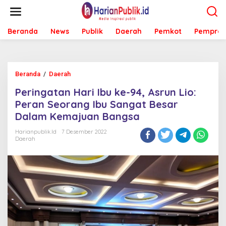
L
e
w
Beranda
News
Publik
Daerah
Pemkot
Pemprov
a
t
i
k
e
Beranda
/
Daerah
P
k
e
o
Peringatan Hari Ibu ke-94, Asrun Lio:
r
n
i
Peran Seorang Ibu Sangat Besar
t
n
e
Dalam Kemajuan Bangsa
g
n
a
Harianpublik.id
7 Desember 2022
t
Daerah
a
n
H
a
r
i
I
b
u