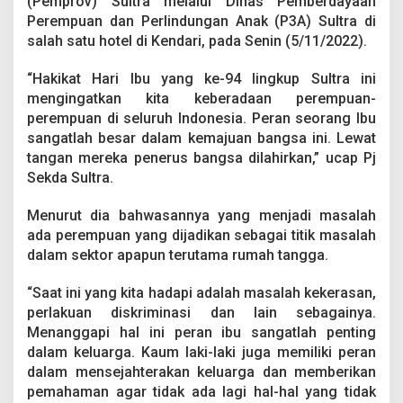
(Pemprov) Sultra melalui Dinas Pemberdayaan
n
Perempuan dan Perlindungan Anak (P3A) Sultra di
g
I
salah satu hotel di Kendari, pada Senin (5/11/2022).
b
u
“Hakikat Hari Ibu yang ke-94 lingkup Sultra ini
S
mengingatkan kita keberadaan perempuan-
a
perempuan di seluruh Indonesia. Peran seorang Ibu
n
g
sangatlah besar dalam kemajuan bangsa ini. Lewat
a
tangan mereka penerus bangsa dilahirkan,” ucap Pj
t
Sekda Sultra.
B
e
Menurut dia bahwasannya yang menjadi masalah
s
a
ada perempuan yang dijadikan sebagai titik masalah
r
dalam sektor apapun terutama rumah tangga.
D
a
“Saat ini yang kita hadapi adalah masalah kekerasan,
l
perlakuan diskriminasi dan lain sebagainya.
a
m
Menanggapi hal ini peran ibu sangatlah penting
K
dalam keluarga. Kaum laki-laki juga memiliki peran
e
dalam mensejahterakan keluarga dan memberikan
m
pemahaman agar tidak ada lagi hal-hal yang tidak
a