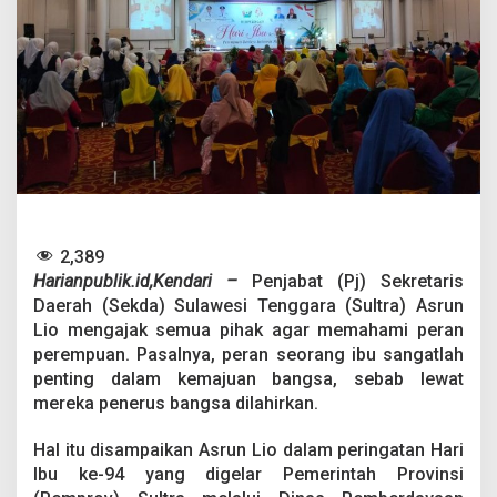
k
e
-
9
4
,
A
s
r
u
n
L
i
2,389
o
Harianpublik.id,Kendari –
Penjabat (Pj) Sekretaris
:
Daerah (Sekda) Sulawesi Tenggara (Sultra) Asrun
P
e
Lio mengajak semua pihak agar memahami peran
r
perempuan. Pasalnya, peran seorang ibu sangatlah
a
penting dalam kemajuan bangsa, sebab lewat
n
mereka penerus bangsa dilahirkan.
S
e
o
Hal itu disampaikan Asrun Lio dalam peringatan Hari
r
Ibu ke-94 yang digelar Pemerintah Provinsi
a