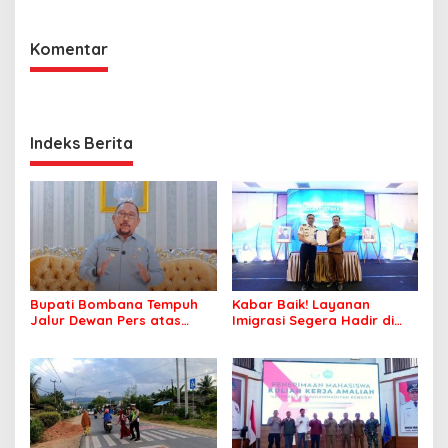
Komentar
Indeks Berita
Bupati Bombana Tempuh
Kabar Baik! Layanan
Jalur Dewan Pers atas
Imigrasi Segera Hadir di
Pemberitaan Dugaan
MPP Bombana, Warga Tak
Korupsi Jembatan Cirauci II
Perlu Lagi ke Kendari