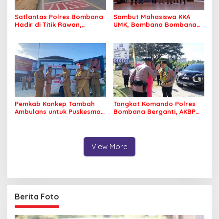
Satlantas Polres Bombana
Sambut Mahasiswa KKA
Hadir di Titik Rawan,
UMK, Bombana Bombana
Pastikan Pelajar Berangkat
Minta Program Kerja Tepat
Sekolah dengan Aman
Sasaran
Pemkab Konkep Tambah
Tongkat Komando Polres
Ambulans untuk Puskesmas
Bombana Berganti, AKBP
Roko-Roko
Irwandhy Idrus Nahkodai
Kepolisian Bombana
View More
Berita Foto