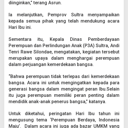
diinginkan,” terang Asrun.
j
u
a
Ia melanjutkan, Pemprov Sultra menyampaikan
n
kepada semua pihak yang telah mendukung acara
B
Hari Ibu ini.
a
n
g
Sementara itu, Kepala Dinas Pemberdayaan
s
Perempuan dan Perlindungan Anak (P3A) Sultra, Andi
a
Tenri Rawe Silondae, mengatakan, kegiatan tersebut
merupakan upaya dalam menghargai perempuan
dalam perjuangan kemerdekaan bangsa.
“Bahwa perempuan tidak terlepas dari kemerdekaan
bangsa. Acara ini untuk mengingatkan kepada para
generasi bangsa dalam mengingat peran Ibu.Selain
itu juga perempuan memiliki peran penting dalam
mendidik anak-anak penerus bangsa,” katanya.
Untuk diketahui, peringatan Hari Ibu tahun ini
mengusung tema ‘Perempuan Berdaya, Indonesia
Maju’. Dalam acara ini juga ada bazar UMKM yang