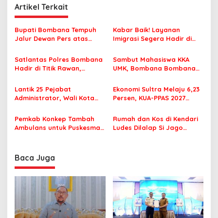
g
Artikel Terkait
a
s
Bupati Bombana Tempuh
Kabar Baik! Layanan
Jalur Dewan Pers atas
Imigrasi Segera Hadir di
i
Pemberitaan Dugaan
MPP Bombana, Warga Tak
p
Korupsi Jembatan Cirauci II
Perlu Lagi ke Kendari
Satlantas Polres Bombana
Sambut Mahasiswa KKA
Hadir di Titik Rawan,
UMK, Bombana Bombana
o
Pastikan Pelajar Berangkat
Minta Program Kerja Tepat
s
Sekolah dengan Aman
Sasaran
Lantik 25 Pejabat
Ekonomi Sultra Melaju 6,23
Administrator, Wali Kota
Persen, KUA-PPAS 2027
Tegaskan ASN Harus
Resmi Masuk DPRD
Berintegritas dan
Pemkab Konkep Tambah
Rumah dan Kos di Kendari
Profesional Layani
Ambulans untuk Puskesmas
Ludes Dilalap Si Jago
Masyarakat
Roko-Roko
Merah
Baca Juga