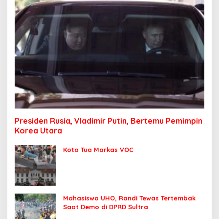
Presiden Rusia, Vladimir Putin, Bertemu Pemimpin
Korea Utara
Kota Tua Markas VOC
Mahasiswa UHO, Randi Tewas Tertembak
Saat Demo di DPRD Sultra