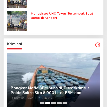
Mahasiswa UHO Tewas Tertembak Saat
Demo di Kendari
Kriminal
Bongkar Mafia BBM Subsidi, Ditreskrimsus
J
Polda Sultra Sita 8.000 Liter BBM dan
G
Ringkus 3 Tersangka
3
Di Kriminal, News
|
20 Juni 2026
Di