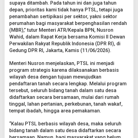
g
supaya ditambah. Pada tahun ini dan juga tahun
e
depan, prioritas kami tidak hanya PTSL, tetapi juga
t
penambahan sertipikasi per sektor, yakni sektor
P
perumahan bagi masyarakat berpenghasilan rendah
T
(MBR),” tutur Menteri ATR/Kepala BPN, Nusron
S
L
Wahid, dalam Rapat Kerja bersama Komisi II Dewan
2
Perwakilan Rakyat Republik Indonesia (DPR RI), di
0
Gedung DPR RI, Jakarta, Kamis (11/06/2026).
2
7
Menteri Nusron menjelaskan, PTSL ini menjadi
D
i
program strategis karena dilaksanakan berbasis
t
wilayah desa dengan tujuan mewujudkan
a
pendaftaran tanah secara lengkap. Melalui program
m
tersebut, seluruh bidang tanah dalam satu desa
b
a
didaftarkan secara bersamaan, mulai dari rumah
h
tinggal, lahan pertanian, perkebunan, tanah wakaf,
tempat ibadah, hingga area pemakaman.
“Kalau PTSL berbasis wilayah desa, maka seluruh
bidang tanah dalam satu desa didaftarkan secara
bersamaan. Namun, bagi masyarakat yang belum