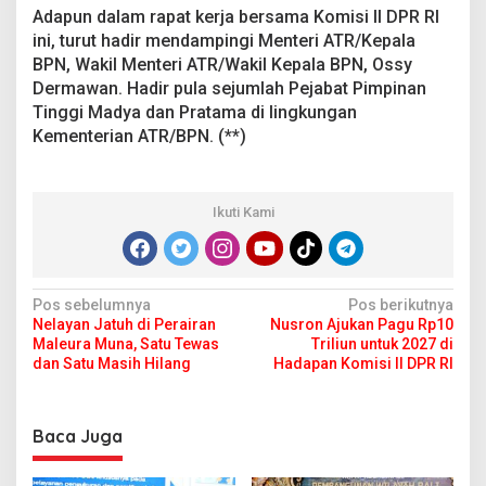
Adapun dalam rapat kerja bersama Komisi II DPR RI
ini, turut hadir mendampingi Menteri ATR/Kepala
BPN, Wakil Menteri ATR/Wakil Kepala BPN, Ossy
Dermawan. Hadir pula sejumlah Pejabat Pimpinan
Tinggi Madya dan Pratama di lingkungan
Kementerian ATR/BPN. (**)
Ikuti Kami
N
Pos sebelumnya
Pos berikutnya
Nelayan Jatuh di Perairan
Nusron Ajukan Pagu Rp10
a
Maleura Muna, Satu Tewas
Triliun untuk 2027 di
v
dan Satu Masih Hilang
Hadapan Komisi II DPR RI
i
g
Baca Juga
a