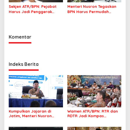
Sekjen ATR/BPN: Pejabat
Menteri Nusron Tegaskan
Harus Jadi Penggerak
BPN Harus Permudah
Organisasi yang
Layanan, Kepentingan
Berdampak bagi
Masyarakat Jadi Prioritas
Masyarakat
Komentar
Indeks Berita
Kumpulkan Jajaran di
Wamen ATR/BPN: RTR dan
Jatim, Menteri Nusron
RDTR Jadi Kompas
Tegaskan Rakyat Harus
Pembangunan Bali
Jadi Prioritas