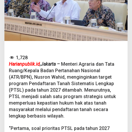
a
n
H
a
k
T
a
n
a
h
,
1,728
N
Harianpublik.id
,Jakarta –
Menteri Agraria dan Tata
u
Ruang/Kepala Badan Pertanahan Nasional
s
r
(ATR/BPN), Nusron Wahid, menginginkan target
o
program Pendaftaran Tanah Sistematis Lengkap
n
(PTSL) pada tahun 2027 ditambah. Menurutnya,
I
PTSL menjadi salah satu program strategis untuk
n
g
memperluas kepastian hukum hak atas tanah
i
masyarakat melalui pendaftaran tanah secara
n
lengkap berbasis wilayah.
T
a
“Pertama, soal prioritas PTSL pada tahun 2027
r