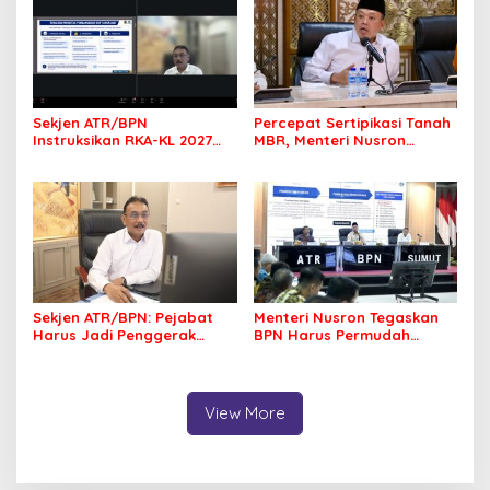
Sekjen ATR/BPN
Percepat Sertipikasi Tanah
Instruksikan RKA-KL 2027
MBR, Menteri Nusron
Berfokus pada
Pastikan Manfaat Program
Transformasi Layanan
Pemerintah Dirasakan Utuh
Pertanahan
Sekjen ATR/BPN: Pejabat
Menteri Nusron Tegaskan
Harus Jadi Penggerak
BPN Harus Permudah
Organisasi yang
Layanan, Kepentingan
Berdampak bagi
Masyarakat Jadi Prioritas
Masyarakat
View More