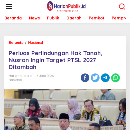
L
e
w
Beranda
News
Publik
Daerah
Pemkot
Pemprov
a
t
i
k
e
Beranda
/
Nasional
P
k
e
o
Perluas Perlindungan Hak Tanah,
r
n
l
Nusron Ingin Target PTSL 2027
t
u
e
Ditambah
a
n
s
Harianpublik.id
16 Juni 2026
P
Nasional
e
r
l
i
n
d
u
n
g