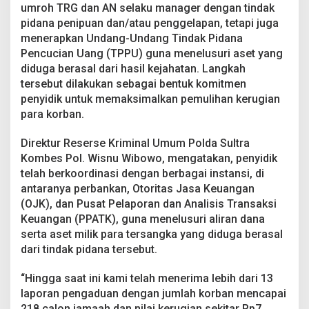
r
umroh TRG dan AN selaku manager dengan tindak
A
pidana penipuan dan/atau penggelapan, tetapi juga
s
menerapkan Undang-Undang Tindak Pidana
e
Pencucian Uang (TPPU) guna menelusuri aset yang
t
diduga berasal dari hasil kejahatan. Langkah
T
e
tersebut dilakukan sebagai bentuk komitmen
r
penyidik untuk memaksimalkan pemulihan kerugian
s
para korban.
a
n
Direktur Reserse Kriminal Umum Polda Sultra
g
k
Kombes Pol. Wisnu Wibowo, mengatakan, penyidik
a
telah berkoordinasi dengan berbagai instansi, di
antaranya perbankan, Otoritas Jasa Keuangan
(OJK), dan Pusat Pelaporan dan Analisis Transaksi
Keuangan (PPATK), guna menelusuri aliran dana
serta aset milik para tersangka yang diduga berasal
dari tindak pidana tersebut.
“Hingga saat ini kami telah menerima lebih dari 13
laporan pengaduan dengan jumlah korban mencapai
218 calon jamaah dan nilai kerugian sekitar Rp7