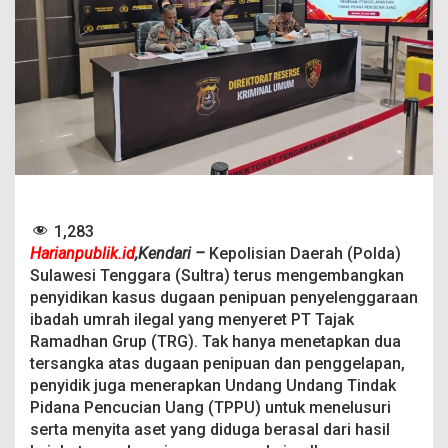
r
K
a
s
u
s
U
m
r
a
h
I
l
1,283
e
Harianpublik.id
,Kendari –
Kepolisian Daerah (Polda)
g
Sulawesi Tenggara (Sultra) terus mengembangkan
a
l
penyidikan kasus dugaan penipuan penyelenggaraan
R
ibadah umrah ilegal yang menyeret PT Tajak
p
Ramadhan Grup (TRG). Tak hanya menetapkan dua
7
tersangka atas dugaan penipuan dan penggelapan,
M
i
penyidik juga menerapkan Undang Undang Tindak
l
Pidana Pencucian Uang (TPPU) untuk menelusuri
i
serta menyita aset yang diduga berasal dari hasil
a