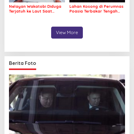
Nelayan Wakatobi Diduga
Lahan Kosong di Perumnas
Terjatuh ke Laut Saat
Poasia Terbakar Tengah
Memancing
Malam
View More
Berita Foto