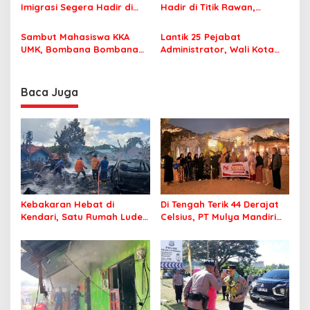
Nyaman Beribadah
Imigrasi Segera Hadir di
Hadir di Titik Rawan,
MPP Bombana, Warga Tak
Pastikan Pelajar Berangkat
Perlu Lagi ke Kendari
Sekolah dengan Aman
Sambut Mahasiswa KKA
Lantik 25 Pejabat
UMK, Bombana Bombana
Administrator, Wali Kota
Minta Program Kerja Tepat
Tegaskan ASN Harus
Sasaran
Berintegritas dan
Profesional Layani
Baca Juga
Masyarakat
Kebakaran Hebat di
Di Tengah Terik 44 Derajat
Kendari, Satu Rumah Ludes
Celsius, PT Mulya Mandiri
Terbakar
Travel Pastikan Seluruh
Jamaah Tetap Sehat dan
Nyaman Beribadah