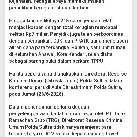
kejahatan, sebagai upaya memaksimalkan
r
pemulihan kerugian ratusan korban.
,
T
P
Hingga kini, sedikitnya 218 calon jemaah telah
P
menjadi korban dengan total kerugian mencapai
U
sekitar Rp7 miliar. Penyidik juga telah berkoordinasi
D
dengan perbankan, OJK, dan PPATK guna menelusuri
i
t
aliran dana para tersangka. Bahkan, satu unit rumah
e
di Kelurahan Anawai, Kota Kendari, telah disita
r
sebagai barang bukti dalam perkara TPPU.
a
p
Hal itu seperti yang diungkapkan Direktorat Reserse
k
a
Kriminal Umum (Ditreskrimum) Polda Sultra dalam
n
konferensi pers di Aula Ditreskrimum Polda Sultra,
u
pada Jumat (26/6/2026).
n
t
Dalam penanganan perkara dugaan
u
k
penyelenggaraan ibadah umrah ilegal oleh PT. Tajak
K
Ramadhan Grup (TRG), Direktorat Reserse Kriminal
e
Umum Polda Sultra tidak hanya menjerat para
j
tersangka yakni IGM selaku kepala cabang travel
a