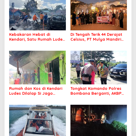
Kebakaran Hebat di
Di Tengah Terik 44 Derajat
Kendari, Satu Rumah Ludes
Celsius, PT Mulya Mandiri
Terbakar
Travel Pastikan Seluruh
Jamaah Tetap Sehat dan
Nyaman Beribadah
Rumah dan Kos di Kendari
Tongkat Komando Polres
Ludes Dilalap Si Jago
Bombana Berganti, AKBP
Merah
Irwandhy Idrus Nahkodai
Kepolisian Bombana