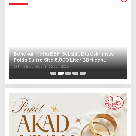
Bongkar Mafia BBM Subsidi, Ditreskrimsus
J
Polda Sultra Sita 8.000 Liter BBM dan
G
Ringkus 3 Tersangka
3
Di Kriminal, News
|
20 Juni 2026
Di