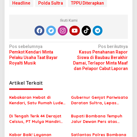
Headline
Polda Sultra
TPPU Diterapkan
Ikuti Kami
N
Pos sebelumnya
Pos berikutnya
Pemkot Kendari Minta
Kasus Penahanan Rapor
a
Pelaku Usaha Taat Bayar
Siswa di Baubau Berakhir
v
Royalti Musik
Damai, Terlapor Minta Maaf
dan Pelapor Cabut Laporan
i
g
Artikel Terkait
a
s
Kebakaran Hebat di
Gubernur Genjot Pariwisata
Kendari, Satu Rumah Ludes
Daratan Sultra, Lepas
i
Terbakar
Famtrip Overland Jelajahi
p
Tiga Kabupaten Unggulan
Di Tengah Terik 44 Derajat
Bupati Bombana Tempuh
Celsius, PT Mulya Mandiri
Jalur Dewan Pers atas
o
Travel Pastikan Seluruh
Pemberitaan Dugaan
s
Jamaah Tetap Sehat dan
Korupsi Jembatan Cirauci II
Kabar Baik! Layanan
Satlantas Polres Bombana