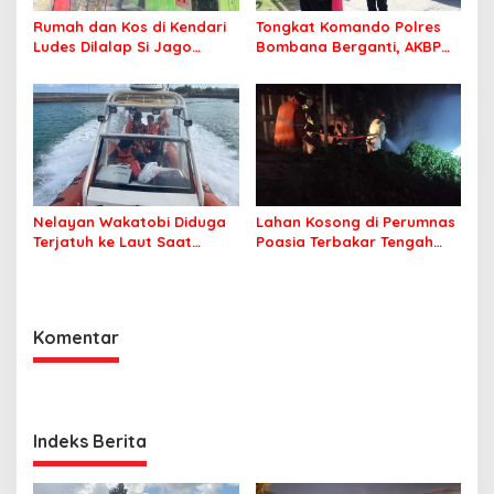
Rumah dan Kos di Kendari
Tongkat Komando Polres
Ludes Dilalap Si Jago
Bombana Berganti, AKBP
Merah
Irwandhy Idrus Nahkodai
Kepolisian Bombana
Nelayan Wakatobi Diduga
Lahan Kosong di Perumnas
Terjatuh ke Laut Saat
Poasia Terbakar Tengah
Memancing
Malam
Komentar
Indeks Berita