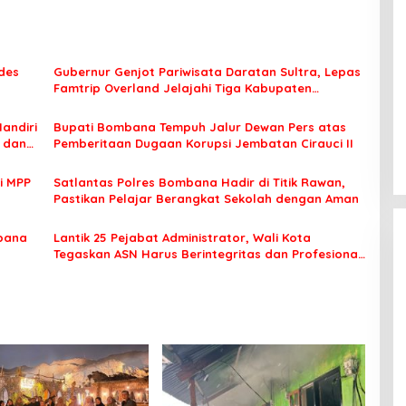
des
Gubernur Genjot Pariwisata Daratan Sultra, Lepas
Famtrip Overland Jelajahi Tiga Kabupaten
Unggulan
Mandiri
Bupati Bombana Tempuh Jalur Dewan Pers atas
t dan
Pemberitaan Dugaan Korupsi Jembatan Cirauci II
i MPP
Satlantas Polres Bombana Hadir di Titik Rawan,
Pastikan Pelajar Berangkat Sekolah dengan Aman
bana
Lantik 25 Pejabat Administrator, Wali Kota
Tegaskan ASN Harus Berintegritas dan Profesional
Layani Masyarakat