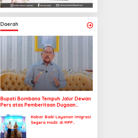
Daerah
Bupati Bombana Tempuh Jalur Dewan
Pers atas Pemberitaan Dugaan
Korupsi Jembatan Cirauci II
Kabar Baik! Layanan Imigrasi
Segera Hadir di MPP
Bombana, Warga Tak Perlu
Lagi ke Kendari