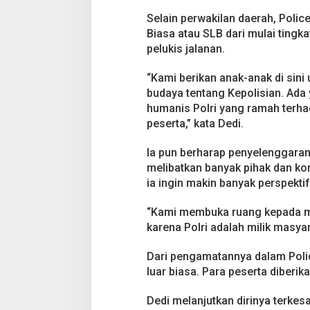
w
a
Selain perwakilan daerah, Police
t
Biasa atau SLB dari mulai ting
P
pelukis jalanan.
o
l
“Kami berikan anak-anak di sini
i
c
budaya tentang Kepolisian. Ada 
e
humanis Polri yang ramah terhad
A
peserta,” kata Dedi.
r
t
Ia pun berharap penyelenggaran 
F
e
melibatkan banyak pihak dan ko
s
ia ingin makin banyak perspektif
t
i
“Kami membuka ruang kepada mas
v
karena Polri adalah milik masyar
a
l
Dari pengamatannya dalam Polic
luar biasa. Para peserta diberi
Dedi melanjutkan dirinya terke