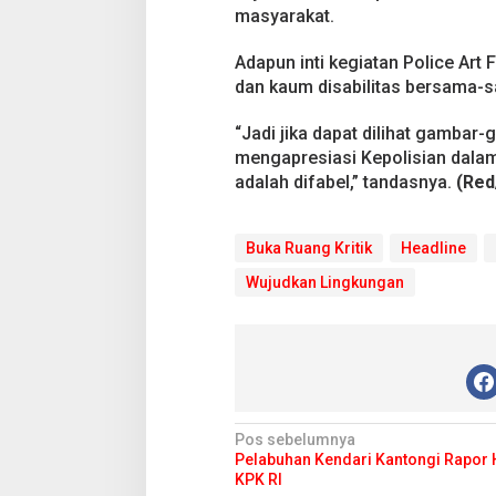
masyarakat.
Adapun inti kegiatan Police Art
dan kaum disabilitas bersama-
“Jadi jika dapat dilihat gamba
mengapresiasi Kepolisian dalam
adalah difabel,” tandasnya.
(Red
Buka Ruang Kritik
Headline
Wujudkan Lingkungan
N
Pos sebelumnya
Pelabuhan Kendari Kantongi Rapor H
a
KPK RI