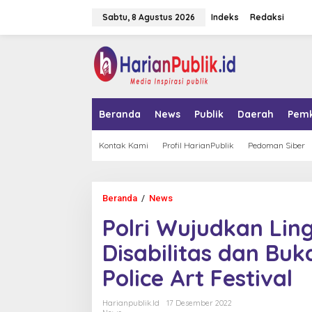
L
Sabtu, 8 Agustus 2026
Indeks
Redaksi
e
w
a
tutup
t
i
k
e
k
Beranda
News
Publik
Daerah
Pem
o
n
t
Kontak Kami
Profil HarianPublik
Pedoman Siber
e
n
Beranda
/
News
P
o
Polri Wujudkan Li
l
r
Disabilitas dan Buk
i
W
Police Art Festival
u
j
u
Harianpublik.id
17 Desember 2022
d