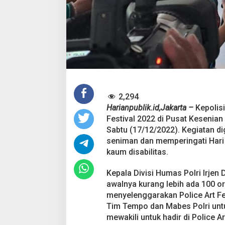
l
i
t
a
s
d
a
n
B
u
k
2,294
a
Harianpublik.id,Jakarta –
Kepolisi
R
Festival 2022 di Pusat Kesenian
u
a
Sabtu (17/12/2022). Kegiatan di
n
seniman dan memperingati Hari D
g
kaum disabilitas.
K
r
Kepala Divisi Humas Polri Irjen 
i
t
awalnya kurang lebih ada 100 ora
i
menyelenggarakan Police Art Fest
k
Tim Tempo dan Mabes Polri untuk 
L
mewakili untuk hadir di Police Art
e