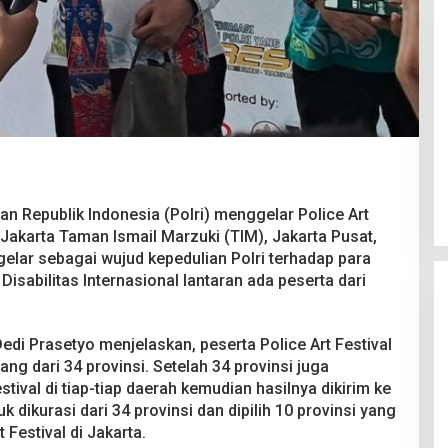
Pesta Pernikahan Berakhir
Mencekam, Mahasiswa Ditikam
Badik Usai Cekcok saat Pesta
Di Kriminal
|
29 Juni 2026
Miras
an Republik Indonesia (Polri) menggelar Police Art
 Jakarta Taman Ismail Marzuki (TIM), Jakarta Pusat,
gelar sebagai wujud kepedulian Polri terhadap para
isabilitas Internasional lantaran ada peserta dari
Dedi Prasetyo menjelaskan, peserta Police Art Festival
ng dari 34 provinsi. Setelah 34 provinsi juga
ival di tiap-tiap daerah kemudian hasilnya dikirim ke
dikurasi dari 34 provinsi dan dipilih 10 provinsi yang
 Festival di Jakarta.