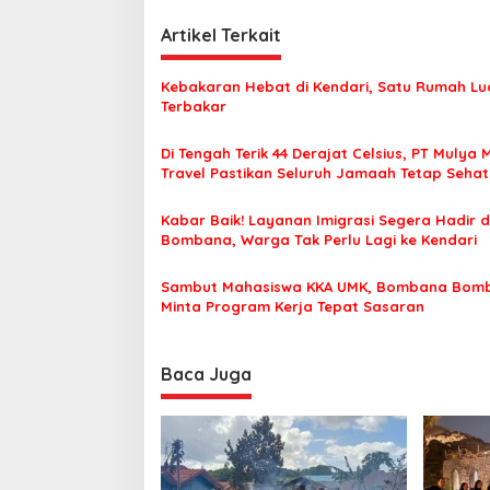
v
i
Artikel Terkait
g
Kebakaran Hebat di Kendari, Satu Rumah Lu
a
Terbakar
s
Di Tengah Terik 44 Derajat Celsius, PT Mulya 
i
Travel Pastikan Seluruh Jamaah Tetap Seha
p
Nyaman Beribadah
o
Kabar Baik! Layanan Imigrasi Segera Hadir d
Bombana, Warga Tak Perlu Lagi ke Kendari
s
Sambut Mahasiswa KKA UMK, Bombana Bom
Minta Program Kerja Tepat Sasaran
Baca Juga