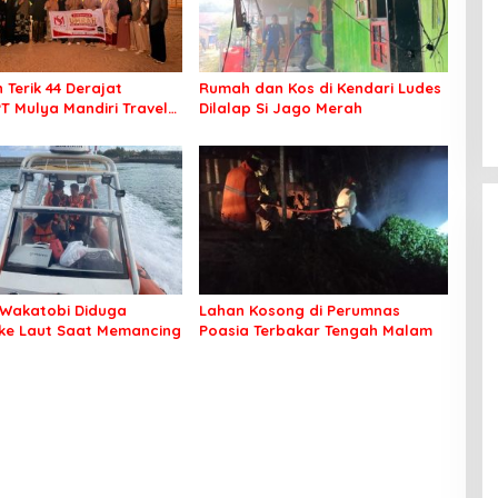
 Terik 44 Derajat
Rumah dan Kos di Kendari Ludes
PT Mulya Mandiri Travel
Dilalap Si Jago Merah
 Seluruh Jamaah Tetap
an Nyaman Beribadah
Wakatobi Diduga
Lahan Kosong di Perumnas
 ke Laut Saat Memancing
Poasia Terbakar Tengah Malam