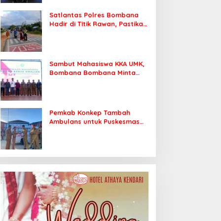
Satlantas Polres Bombana
Hadir di Titik Rawan, Pastikan
Pelajar Berangkat Sekolah
dengan Aman
Sambut Mahasiswa KKA UMK,
Bombana Bombana Minta
Program Kerja Tepat Sasaran
Pemkab Konkep Tambah
Ambulans untuk Puskesmas
Roko-Roko