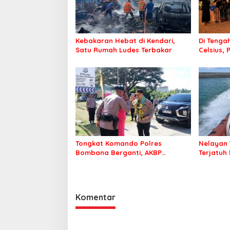
Kebakaran Hebat di Kendari,
Di Tengah
Satu Rumah Ludes Terbakar
Celsius, 
Pastikan
Sehat d
Tongkat Komando Polres
Nelayan 
Bombana Berganti, AKBP
Terjatuh
Irwandhy Idrus Nahkodai
Kepolisian Bombana
Komentar