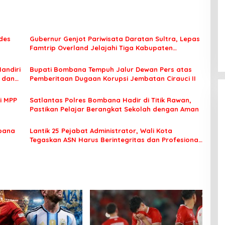
des
Gubernur Genjot Pariwisata Daratan Sultra, Lepas
Famtrip Overland Jelajahi Tiga Kabupaten
Unggulan
Mandiri
Bupati Bombana Tempuh Jalur Dewan Pers atas
t dan
Pemberitaan Dugaan Korupsi Jembatan Cirauci II
i MPP
Satlantas Polres Bombana Hadir di Titik Rawan,
Pastikan Pelajar Berangkat Sekolah dengan Aman
bana
Lantik 25 Pejabat Administrator, Wali Kota
Tegaskan ASN Harus Berintegritas dan Profesional
Layani Masyarakat