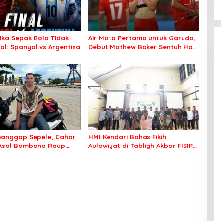
tika Sepak Bola Tidak
Air Mata Pertama untuk Garuda,
al: Spanyol vs Argentina
Debut Mathew Baker Sentuh Hati
Indonesia
ianggap Sepele, Cahar
HMI Kendari Bahas Fikih
 Asal Bombana Raup
Aulawiyat di Tabligh Akbar FISIP
Juta dari Media Sosial
UHO