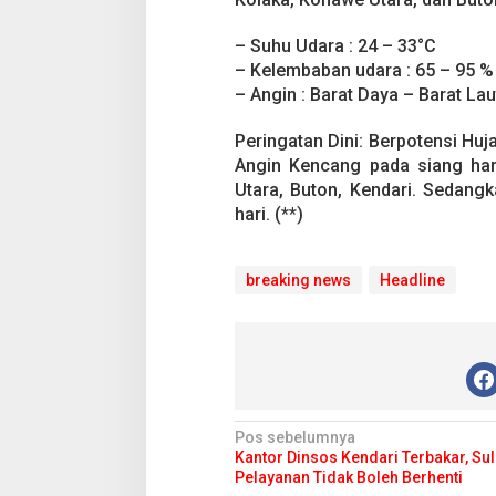
y
a
h
– Suhu Udara : 24 – 33°C
S
– Kelembaban udara : 65 – 95 %
u
– Angin : Barat Daya – Barat Lau
l
t
Peringatan Dini: Berpotensi Huj
r
Pesta Pernikahan
a
Angin Kencang pada siang har
B
Mencekam, Mahas
Utara, Buton, Kendari. Sedan
e
Badik Usai Cekco
Di Kriminal
|
29 Juni 2
hari. (**)
r
Miras
p
o
breaking news
t
Headline
e
n
s
i
H
u
j
N
Pos sebelumnya
a
Kantor Dinsos Kendari Terbakar, Sul
n
a
Pelayanan Tidak Boleh Berhenti
D