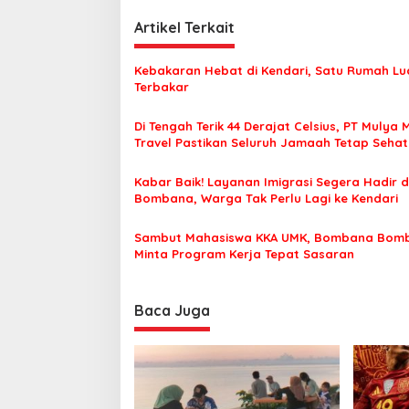
v
i
s
i
Artikel Terkait
e
g
r
t
Kebakaran Hebat di Kendari, Satu Rumah Lu
a
a
Terbakar
s
i
A
Di Tengah Terik 44 Derajat Celsius, PT Mulya 
i
n
Travel Pastikan Seluruh Jamaah Tetap Seha
g
p
Nyaman Beribadah
i
o
Kabar Baik! Layanan Imigrasi Segera Hadir d
n
Bombana, Warga Tak Perlu Lagi ke Kendari
K
s
e
n
Sambut Mahasiswa KKA UMK, Bombana Bom
c
Minta Program Kerja Tepat Sasaran
a
n
g
Baca Juga