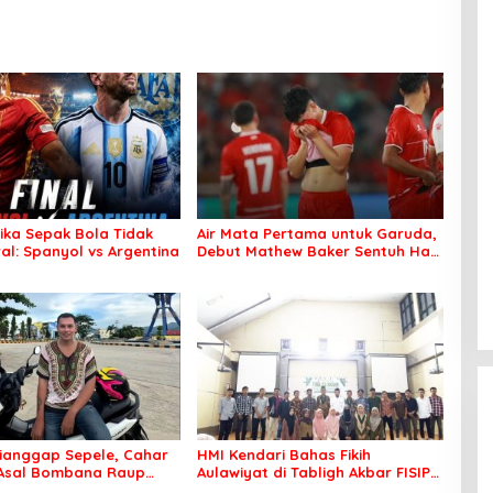
tika Sepak Bola Tidak
Air Mata Pertama untuk Garuda,
al: Spanyol vs Argentina
Debut Mathew Baker Sentuh Hati
Indonesia
ianggap Sepele, Cahar
HMI Kendari Bahas Fikih
 Asal Bombana Raup
Aulawiyat di Tabligh Akbar FISIP
Juta dari Media Sosial
UHO