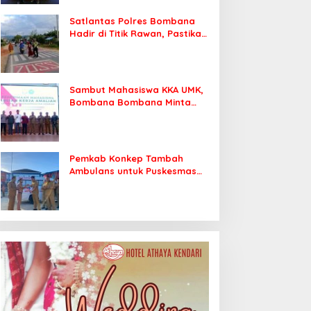
Satlantas Polres Bombana
Hadir di Titik Rawan, Pastikan
Pelajar Berangkat Sekolah
dengan Aman
Sambut Mahasiswa KKA UMK,
Bombana Bombana Minta
Program Kerja Tepat Sasaran
Pemkab Konkep Tambah
Ambulans untuk Puskesmas
Roko-Roko