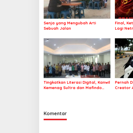
Senja yang Mengubah Arti
Final, Ke
Sebuah Jalan
Lagi Netr
Tingkatkan Literasi Digital, Kanwil
Pernah D
Kemenag Sultra dan Mafindo
Creator
Kendari Gelar Pelatihan AI Ready
Puluhan 
ASEAN
Komentar