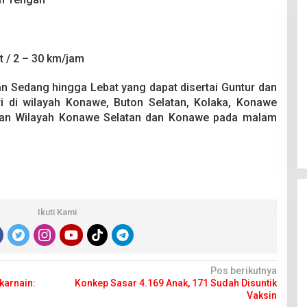
t / 2 – 30 km/jam
an Sedang hingga Lebat yang dapat disertai Guntur dan
 Berakhir
Bongkar Mafia BBM Subsidi,
i di wilayah Konawe, Buton Selatan, Kolaka, Konawe
iswa Ditikam
Ditreskrimsus Polda Sultra Sita
gkan Wilayah Konawe Selatan dan Konawe pada malam
k saat Pesta
8.000 Liter BBM dan Ringkus 3
026
Di Kriminal, News
|
20 Juni 2026
Tersangka
Ikuti Kami
Pos berikutnya
karnain:
Konkep Sasar 4.169 Anak, 171 Sudah Disuntik
Vaksin