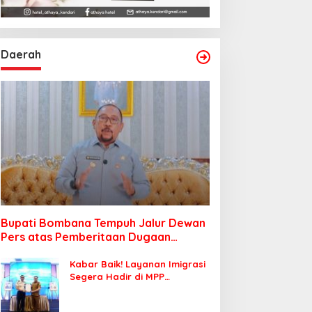
Daerah
Bupati Bombana Tempuh Jalur Dewan
Pers atas Pemberitaan Dugaan
Korupsi Jembatan Cirauci II
Kabar Baik! Layanan Imigrasi
Segera Hadir di MPP
Bombana, Warga Tak Perlu
Lagi ke Kendari