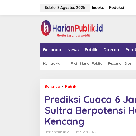
L
Sabtu, 8 Agustus 2026
Indeks
Redaksi
e
w
a
tutup
t
i
k
e
k
Beranda
News
Publik
Daerah
Pem
o
n
t
Kontak Kami
Profil HarianPublik
Pedoman Siber
e
n
Beranda
/
Publik
P
r
Prediksi Cuaca 6 J
e
d
Sultra Berpotensi H
i
k
Kencang
s
i
C
Harianpublik.id
6 Januari 2022
u