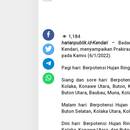
Publik
a
c
a
6
J
a
1,184
n
u
harianpublik.id-Kendari –
Badan
a
Kendari, menyampaikan Prakiraa
r
pada Kamis (6/1/2022).
i
:
Pagi hari: Berpotensi Hujan Rin
S
e
j
Siang dan sore hari: Berpote
u
Kolaka, Konawe Utara, Buton, 
m
Buton Utara, Baubau, Muna, Kol
l
a
h
Malam hari: Berpotensi Hujan
W
Buton Selatan, Kolaka Utara, K
i
l
Dini hari: Berpotensi Hujan Ri
a
Kolaka, Konawe Utara, dan But