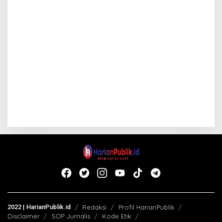
2022 | HarianPublik.id
Redaksi
Profil HarianPublik
Disclaimer
SOP Jurnalis
Kode Etik