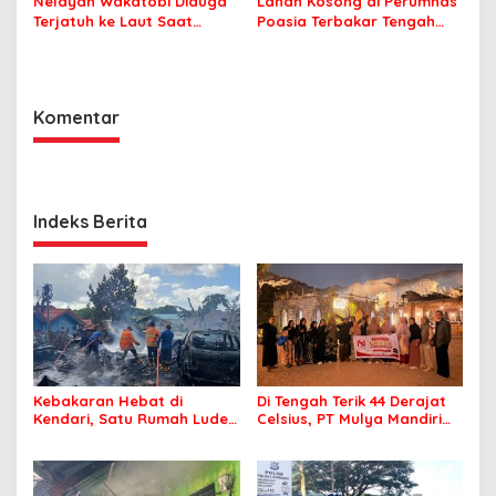
Nelayan Wakatobi Diduga
Lahan Kosong di Perumnas
Terjatuh ke Laut Saat
Poasia Terbakar Tengah
Memancing
Malam
Komentar
Indeks Berita
Kebakaran Hebat di
Di Tengah Terik 44 Derajat
Kendari, Satu Rumah Ludes
Celsius, PT Mulya Mandiri
Terbakar
Travel Pastikan Seluruh
Jamaah Tetap Sehat dan
Nyaman Beribadah