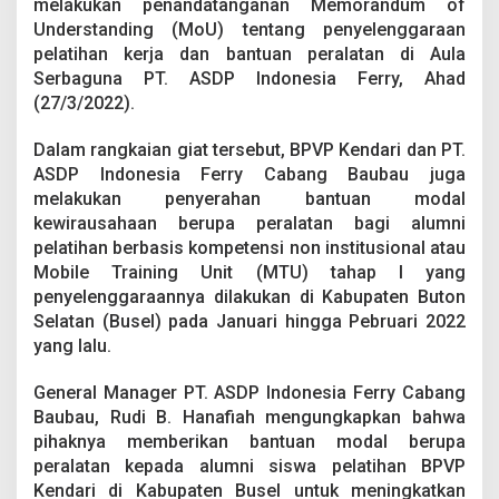
melakukan penandatanganan Memorandum of
r
r
Understanding (MoU) tentang penyelenggaraan
y
pelatihan kerja dan bantuan peralatan di Aula
B
Serbaguna PT. ASDP Indonesia Ferry, Ahad
e
(27/3/2022).
r
i
B
Dalam rangkaian giat tersebut, BPVP Kendari dan PT.
a
ASDP Indonesia Ferry Cabang Baubau juga
n
melakukan penyerahan bantuan modal
t
kewirausahaan berupa peralatan bagi alumni
u
pelatihan berbasis kompetensi non institusional atau
a
n
Mobile Training Unit (MTU) tahap I yang
M
penyelenggaraannya dilakukan di Kabupaten Buton
o
Selatan (Busel) pada Januari hingga Pebruari 2022
d
yang lalu.
a
l
U
General Manager PT. ASDP Indonesia Ferry Cabang
s
Baubau, Rudi B. Hanafiah mengungkapkan bahwa
a
pihaknya memberikan bantuan modal berupa
h
peralatan kepada alumni siswa pelatihan BPVP
a
k
Kendari di Kabupaten Busel untuk meningkatkan