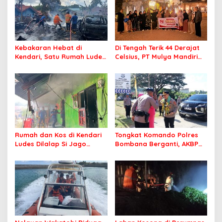
Kebakaran Hebat di
Di Tengah Terik 44 Derajat
Kendari, Satu Rumah Ludes
Celsius, PT Mulya Mandiri
Terbakar
Travel Pastikan Seluruh
Jamaah Tetap Sehat dan
Nyaman Beribadah
Rumah dan Kos di Kendari
Tongkat Komando Polres
Ludes Dilalap Si Jago
Bombana Berganti, AKBP
Merah
Irwandhy Idrus Nahkodai
Kepolisian Bombana