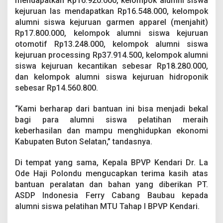
mendapatkan Rp16.920.000, kelompok alumni siswa
n
kejuruan las mendapatkan Rp16.548.000, kelompok
d
alumni siswa kejuruan garmen apparel (menjahit)
a
r
Rp17.800.000, kelompok alumni siswa kejuruan
i
otomotif Rp13.248.000, kelompok alumni siswa
kejuruan processing Rp37.914.500, kelompok alumni
siswa kejuruan kecantikan sebesar Rp18.280.000,
dan kelompok alumni siswa kejuruan hidroponik
sebesar Rp14.560.800.
“Kami berharap dari bantuan ini bisa menjadi bekal
bagi para alumni siswa pelatihan meraih
keberhasilan dan mampu menghidupkan ekonomi
Kabupaten Buton Selatan,” tandasnya.
Di tempat yang sama, Kepala BPVP Kendari Dr. La
Ode Haji Polondu mengucapkan terima kasih atas
bantuan peralatan dan bahan yang diberikan PT.
ASDP Indonesia Ferry Cabang Baubau kepada
alumni siswa pelatihan MTU Tahap I BPVP Kendari.