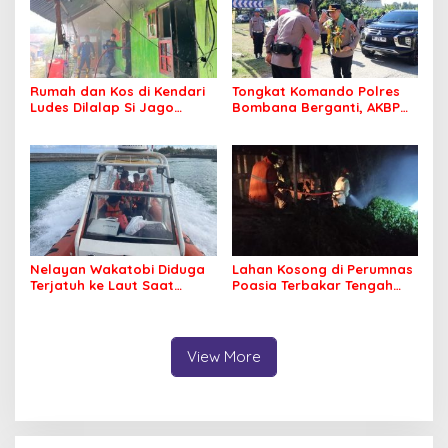
Rumah dan Kos di Kendari
Tongkat Komando Polres
Ludes Dilalap Si Jago
Bombana Berganti, AKBP
Merah
Irwandhy Idrus Nahkodai
Kepolisian Bombana
Nelayan Wakatobi Diduga
Lahan Kosong di Perumnas
Terjatuh ke Laut Saat
Poasia Terbakar Tengah
Memancing
Malam
View More