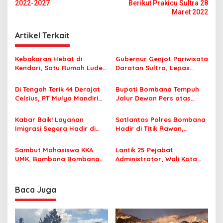
v
2022-2027
Berikut Prakicu Sultra 28
Maret 2022
i
g
Artikel Terkait
a
s
Kebakaran Hebat di
Gubernur Genjot Pariwisata
Kendari, Satu Rumah Ludes
Daratan Sultra, Lepas
i
Terbakar
Famtrip Overland Jelajahi
p
Tiga Kabupaten Unggulan
Di Tengah Terik 44 Derajat
Bupati Bombana Tempuh
Celsius, PT Mulya Mandiri
Jalur Dewan Pers atas
o
Travel Pastikan Seluruh
Pemberitaan Dugaan
s
Jamaah Tetap Sehat dan
Korupsi Jembatan Cirauci II
Kabar Baik! Layanan
Satlantas Polres Bombana
Nyaman Beribadah
Imigrasi Segera Hadir di
Hadir di Titik Rawan,
MPP Bombana, Warga Tak
Pastikan Pelajar Berangkat
Perlu Lagi ke Kendari
Sekolah dengan Aman
Sambut Mahasiswa KKA
Lantik 25 Pejabat
UMK, Bombana Bombana
Administrator, Wali Kota
Minta Program Kerja Tepat
Tegaskan ASN Harus
Sasaran
Berintegritas dan
Profesional Layani
Baca Juga
Masyarakat