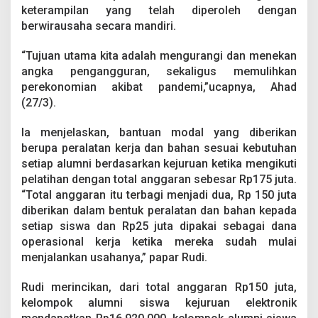
e
keterampilan yang telah diperoleh dengan
A
berwirausaha secara mandiri.
l
u
“Tujuan utama kita adalah mengurangi dan menekan
m
n
angka pengangguran, sekaligus memulihkan
i
perekonomian akibat pandemi,”ucapnya, Ahad
P
(27/3).
e
l
Ia menjelaskan, bantuan modal yang diberikan
a
t
berupa peralatan kerja dan bahan sesuai kebutuhan
i
setiap alumni berdasarkan kejuruan ketika mengikuti
h
pelatihan dengan total anggaran sebesar Rp175 juta.
a
“Total anggaran itu terbagi menjadi dua, Rp 150 juta
n
diberikan dalam bentuk peralatan dan bahan kepada
M
T
setiap siswa dan Rp25 juta dipakai sebagai dana
U
operasional kerja ketika mereka sudah mulai
B
menjalankan usahanya,” papar Rudi.
P
V
Rudi merincikan, dari total anggaran Rp150 juta,
P
K
kelompok alumni siswa kejuruan elektronik
e