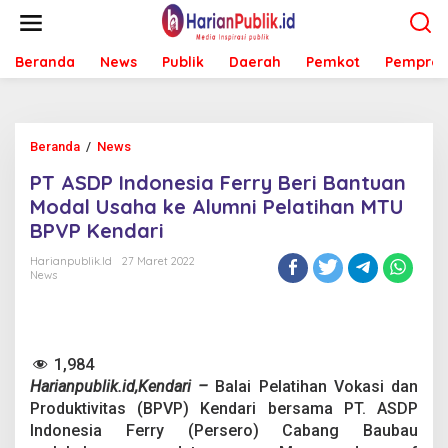
L
e
w
Beranda
News
Publik
Daerah
Pemkot
Pemprov
a
t
i
k
e
Beranda
/
News
P
k
T
o
PT ASDP Indonesia Ferry Beri Bantuan
A
n
S
Modal Usaha ke Alumni Pelatihan MTU
t
D
e
BPVP Kendari
P
n
I
Harianpublik.id
27 Maret 2022
n
News
d
o
n
e
1,984
s
i
Harianpublik.id,Kendari –
Balai Pelatihan Vokasi dan
a
Produktivitas (BPVP) Kendari bersama PT. ASDP
F
Indonesia Ferry (Persero) Cabang Baubau
e