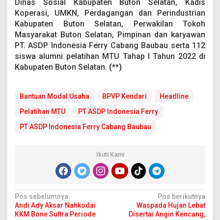
Dinas Sosial Kabupaten Buton Selatan, Kadis
Koperasi, UMKN, Perdagangan dan Perindustrian
Kabupaten Buton Selatan, Perwakilan Tokoh
Masyarakat Buton Selatan, Pimpinan dan karyawan
PT. ASDP Indonesia Ferry Cabang Baubau serta 112
siswa alumni pelatihan MTU Tahap I Tahun 2022 di
Kabupaten Buton Selatan.
(**)
Bantuan Modal Usaha
BPVP Kendari
Headline
Pelatihan MTU
PT ASDP Indonesia Ferry
PT ASDP Indonesia Ferry Cabang Baubau
Ikuti Kami
N
Pos sebelumnya
Pos berikutnya
Andi Ady Aksar Nahkodai
Waspada Hujan Lebat
a
KKM Bone Sultra Periode
Disertai Angin Kencang,