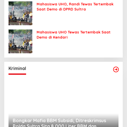
Mahasiswa UHO, Randi Tewas Tertembak
Saat Demo di DPRD Sultra
Mahasiswa UHO Tewas Tertembak Saat
Demo di Kendari
Kriminal
Bongkar Mafia BBM Subsidi, Ditreskrimsus
J
Polda Sultra Sita 8.000 Liter BBM dan
G