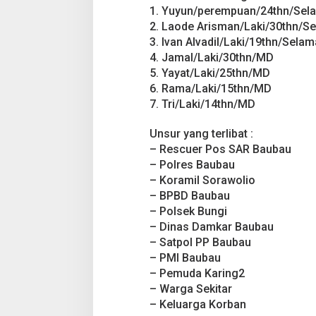
e
1. Yuyun/perempuan/24thn/Sel
r
2. Laode Arisman/Laki/30thn/S
s
e
3. Ivan Alvadil/Laki/19thn/Selam
r
4. Jamal/Laki/30thn/MD
e
5. Yayat/Laki/25thn/MD
t
6. Rama/Laki/15thn/MD
A
r
7. Tri/Laki/14thn/MD
u
s
Unsur yang terlibat :
d
– Rescuer Pos SAR Baubau
i
– Polres Baubau
S
u
– Koramil Sorawolio
n
– BPBD Baubau
g
– Polsek Bungi
a
– Dinas Damkar Baubau
i
– Satpol PP Baubau
K
a
– PMI Baubau
r
– Pemuda Karing2
i
– Warga Sekitar
n
– Keluarga Korban
g