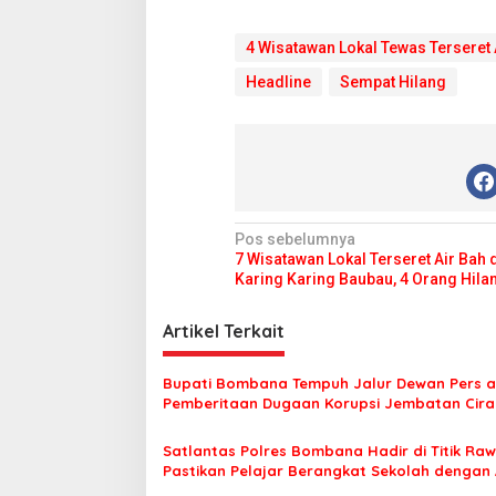
K
a
r
4 Wisatawan Lokal Tewas Terseret 
i
Headline
Sempat Hilang
n
g
B
a
u
b
a
u
N
Pos sebelumnya
7 Wisatawan Lokal Terseret Air Bah 
a
Karing Karing Baubau, 4 Orang Hila
v
i
Artikel Terkait
g
Bupati Bombana Tempuh Jalur Dewan Pers a
a
Pemberitaan Dugaan Korupsi Jembatan Cirau
s
Satlantas Polres Bombana Hadir di Titik Raw
i
Pastikan Pelajar Berangkat Sekolah dengan
p