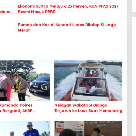
Ekonomi Sultra Melaju 6,23 Persen, KUA-PPAS 2027
sional
Resmi Masuk DPRD
Rumah dan Kos di Kendari Ludes Dilalap Si Jago
Merah
Komando Polres
Nelayan Wakatobi Diduga
Berganti, AKBP
Terjatuh ke Laut Saat Memancing
 Idrus Nahkodai
an Bombana