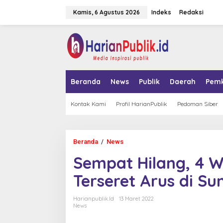
L
Kamis, 6 Agustus 2026
Indeks
Redaksi
e
w
a
tutup
t
i
k
e
k
Beranda
News
Publik
Daerah
Pem
o
n
t
Kontak Kami
Profil HarianPublik
Pedoman Siber
e
n
Beranda
/
News
S
e
Sempat Hilang, 4 
m
p
Terseret Arus di S
a
t
H
Harianpublik.id
13 Maret 2022
i
News
l
a