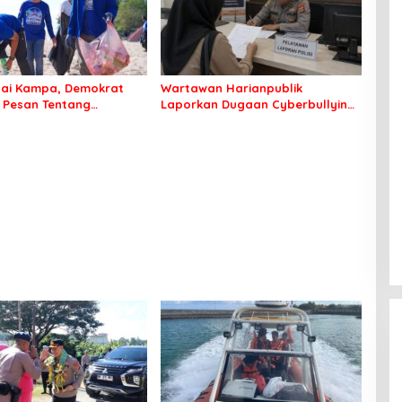
tai Kampa, Demokrat
Wartawan Harianpublik
 Pesan Tentang
Laporkan Dugaan Cyberbullying
an Lingkungan
ke Polres Bombana, Soroti
Proses Penanganan Aduan