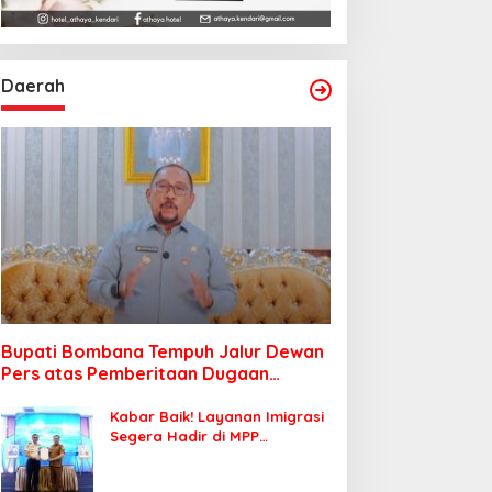
Daerah
Bupati Bombana Tempuh Jalur Dewan
Pers atas Pemberitaan Dugaan
Korupsi Jembatan Cirauci II
Kabar Baik! Layanan Imigrasi
Segera Hadir di MPP
Bombana, Warga Tak Perlu
Lagi ke Kendari