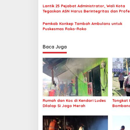
o
Lantik 25 Pejabat Administrator, Wali Kota
Tegaskan ASN Harus Berintegritas dan Profe
s
Layani Masyarakat
Pemkab Konkep Tambah Ambulans untuk
Puskesmas Roko-Roko
Baca Juga
Rumah dan Kos di Kendari Ludes
Tongkat 
Dilalap Si Jago Merah
Bombana 
Irwandhy
Kepolisi