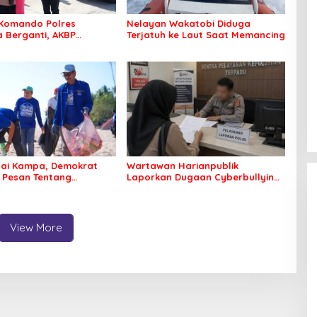
Komando Polres
Nelayan Wakatobi Diduga
Berganti, AKBP
Terjatuh ke Laut Saat Memancing
 Idrus Nahkodai
an Bombana
tai Kampa, Demokrat
Wartawan Harianpublik
 Pesan Tentang
Laporkan Dugaan Cyberbullying
an Lingkungan
ke Polres Bombana, Soroti
Proses Penanganan Aduan
View More