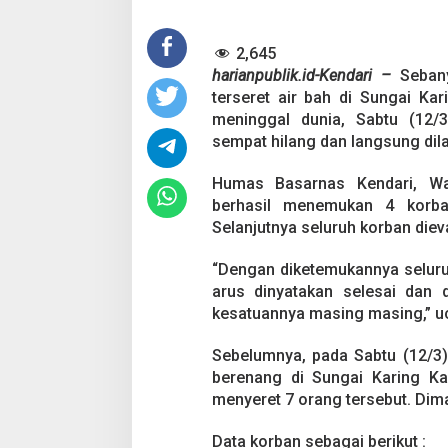
n
g
2,645
,
4
harianpublik.id-Kendari –
Sebany
W
terseret air bah di Sungai K
i
meninggal dunia, Sabtu (12/3
s
sempat hilang dan langsung dil
a
t
a
Humas Basarnas Kendari, W
w
berhasil menemukan 4 korba
a
Selanjutnya seluruh korban die
n
L
“Dengan diketemukannya seluru
o
k
arus dinyatakan selesai dan d
a
kesatuannya masing masing,” uc
l
T
Sebelumnya, pada Sabtu (12/3)
e
berenang di Sungai Karing Kar
w
a
menyeret 7 orang tersebut. Dima
s
T
Data korban sebagai berikut :