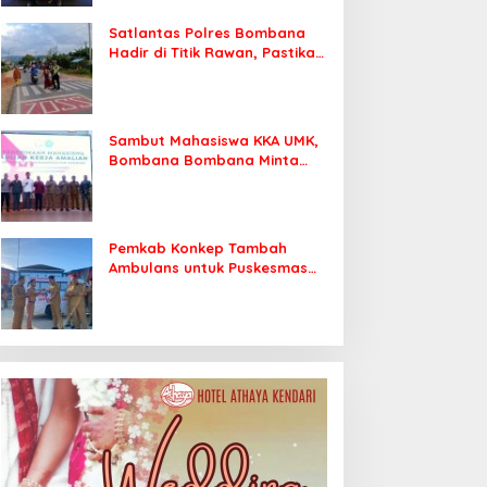
Satlantas Polres Bombana
Hadir di Titik Rawan, Pastikan
Pelajar Berangkat Sekolah
dengan Aman
Sambut Mahasiswa KKA UMK,
Bombana Bombana Minta
Program Kerja Tepat Sasaran
Pemkab Konkep Tambah
Ambulans untuk Puskesmas
Roko-Roko