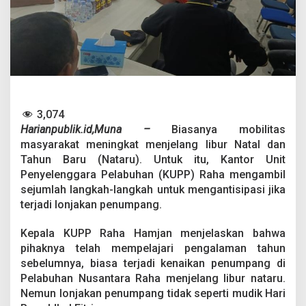
n
t
i
s
i
p
a
s
i
3,074
L
o
Harianpublik.id,Muna –
Biasanya mobilitas
n
masyarakat meningkat menjelang libur Natal dan
j
Tahun Baru (Nataru). Untuk itu, Kantor Unit
a
Penyelenggara Pelabuhan (KUPP) Raha mengambil
k
a
sejumlah langkah-langkah untuk mengantisipasi jika
n
terjadi lonjakan penumpang.
P
e
Kepala KUPP Raha Hamjan menjelaskan bahwa
n
pihaknya telah mempelajari pengalaman tahun
u
m
sebelumnya, biasa terjadi kenaikan penumpang di
p
Pelabuhan Nusantara Raha menjelang libur nataru.
a
Nemun lonjakan penumpang tidak seperti mudik Hari
n