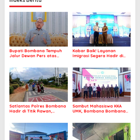
Indeks Berita
Bupati Bombana Tempuh
Kabar Baik! Layanan
Jalur Dewan Pers atas
Imigrasi Segera Hadir di
Pemberitaan Dugaan
MPP Bombana, Warga Tak
Korupsi Jembatan Cirauci II
Perlu Lagi ke Kendari
Satlantas Polres Bombana
Sambut Mahasiswa KKA
Hadir di Titik Rawan,
UMK, Bombana Bombana
Pastikan Pelajar Berangkat
Minta Program Kerja Tepat
Sekolah dengan Aman
Sasaran