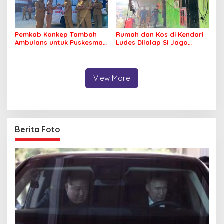
Pemkab Konkep Tambah
Rumah dan Kos di Kendari
Ambulans untuk Puskesmas
Ludes Dilalap Si Jago
Roko-Roko
Merah
View More
Berita Foto