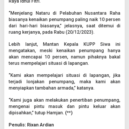
Raya Idhul Fitri.
g
J
e
“Menjelang Nataru di Pelabuhan Nusantara Raha
l
biasanya kenaikan penumpang paling naik 10 persen
a
dari hari-hari biasanya,” jelasnya, saat ditemui di
n
ruang kerjanya, pada Rabu (20/12/2023).
g
N
a
Lebih lanjut, Mantan Kepala KUPP Siwa ini
t
mengatakan, meski kenaikan penumpang hanya
a
akan mencapai 10 persen, namun pihaknya bakal
l
terus mempelajari situasi di lapangan.
d
a
n
“Kami akan mempelajari situasi di lapangan, jika
T
terjadi lonjakan penumpang, maka kami akan
a
menyiapkan tambahan armada,” katanya.
h
u
“Kami juga akan melakukan penertiban penumpang,
n
B
mengenai pintu masuk dan pintu keluar akan
a
dipisahkan,” tutup Hamjan.
(**)
r
u
Penulis: Rixan Ardian