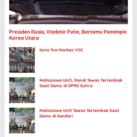
Presiden Rusia, Vladimir Putin, Bertemu Pemimpin
Korea Utara
Kota Tua Markas VOC
Mahasiswa UHO, Randi Tewas Tertembak
Saat Demo di DPRD Sultra
Mahasiswa UHO Tewas Tertembak Saat
Demo di Kendari