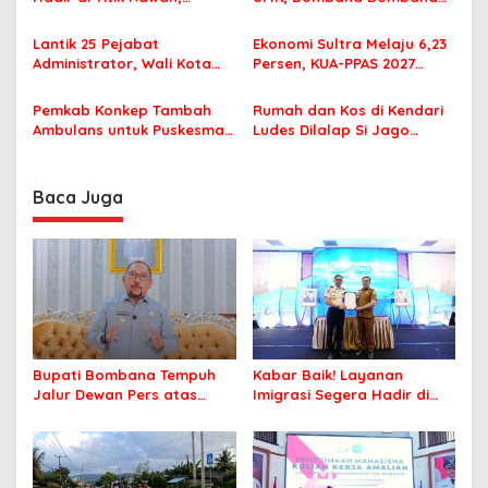
Pastikan Pelajar Berangkat
Minta Program Kerja Tepat
o
Sekolah dengan Aman
Sasaran
Lantik 25 Pejabat
Ekonomi Sultra Melaju 6,23
s
Administrator, Wali Kota
Persen, KUA-PPAS 2027
Tegaskan ASN Harus
Resmi Masuk DPRD
Berintegritas dan
Pemkab Konkep Tambah
Rumah dan Kos di Kendari
Profesional Layani
Ambulans untuk Puskesmas
Ludes Dilalap Si Jago
Masyarakat
Roko-Roko
Merah
Baca Juga
Bupati Bombana Tempuh
Kabar Baik! Layanan
Jalur Dewan Pers atas
Imigrasi Segera Hadir di
Pemberitaan Dugaan
MPP Bombana, Warga Tak
Korupsi Jembatan Cirauci II
Perlu Lagi ke Kendari