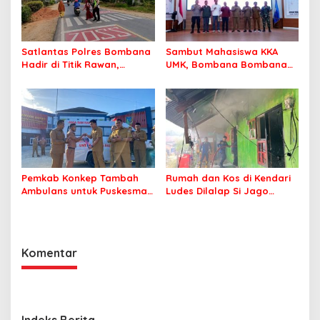
Satlantas Polres Bombana
Sambut Mahasiswa KKA
Hadir di Titik Rawan,
UMK, Bombana Bombana
Pastikan Pelajar Berangkat
Minta Program Kerja Tepat
Sekolah dengan Aman
Sasaran
Pemkab Konkep Tambah
Rumah dan Kos di Kendari
Ambulans untuk Puskesmas
Ludes Dilalap Si Jago
Roko-Roko
Merah
Komentar