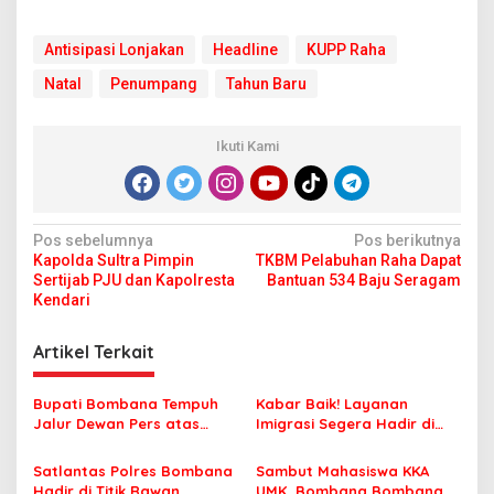
Antisipasi Lonjakan
Headline
KUPP Raha
Natal
Penumpang
Tahun Baru
Ikuti Kami
N
Pos sebelumnya
Pos berikutnya
Kapolda Sultra Pimpin
TKBM Pelabuhan Raha Dapat
a
Sertijab PJU dan Kapolresta
Bantuan 534 Baju Seragam
v
Kendari
i
Artikel Terkait
g
a
Bupati Bombana Tempuh
Kabar Baik! Layanan
s
Jalur Dewan Pers atas
Imigrasi Segera Hadir di
Pemberitaan Dugaan
MPP Bombana, Warga Tak
i
Korupsi Jembatan Cirauci II
Perlu Lagi ke Kendari
Satlantas Polres Bombana
Sambut Mahasiswa KKA
p
Hadir di Titik Rawan,
UMK, Bombana Bombana