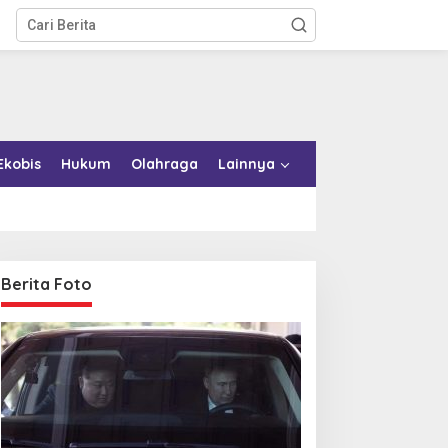
Ekobis
Hukum
Olahraga
Lainnya
Berita Foto
emkab Konkep Tambah
Bupati Bombana Tempuh
mbulans untuk Puskesmas
Jalur Dewan Pers atas
oko-Roko
Pemberitaan Dugaan
Korupsi Jembatan Cirauci II