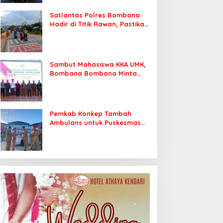
Satlantas Polres Bombana
Hadir di Titik Rawan, Pastikan
Pelajar Berangkat Sekolah
dengan Aman
Sambut Mahasiswa KKA UMK,
Bombana Bombana Minta
Program Kerja Tepat Sasaran
Pemkab Konkep Tambah
Ambulans untuk Puskesmas
Roko-Roko