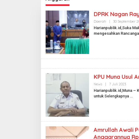
DPRK Nagan Ray
Daerah
|
30 September 2
Harianpublik.id,Suka M
mengesahkan Rancang
KPU Muna Usul A
News
|
7 Juli 2023
O
L
Harianpublik.id,Muna – 
E
untuk
Selengkapnya
H
H
A
R
I
A
N
P
Amrullah Awali
U
Anggarannya Rp9.
B