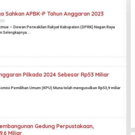
a Sahkan APBK-P Tahun Anggaran 2023
023
O
L
akmue – Dewan Perwakilan Rakyat Kabupaten (DPRK) Nagan Raya
E
an
Selengkapnya
H
H
A
R
I
A
N
P
U
B
nggaran Pilkada 2024 Sebesar Rp53 Miliar
L
I
K
Komisi Pemilihan Umum (KPU) Muna telah mengusulkan Rp53,9 miliar
.
I
D
 Pembangunan Gedung Perpustakaan,
6 Miliar