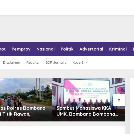
kot
Pemprov
Nasional
Politik
Advertorial
Kriminal
Disclaimer
Redaksi
SOP Jurnalis
Kode Etik
»
tas Polres Bombana
Sambut Mahasiswa KKA
P
i Titik Rawan,
UMK, Bombana Bombana
A
an Pelajar Berangkat
Minta Program Kerja Tepat
R
h dengan Aman
Sasaran