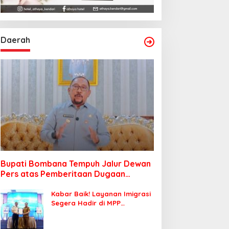
Daerah
Bupati Bombana Tempuh Jalur Dewan
Pers atas Pemberitaan Dugaan
Korupsi Jembatan Cirauci II
Kabar Baik! Layanan Imigrasi
Segera Hadir di MPP
Bombana, Warga Tak Perlu
Lagi ke Kendari