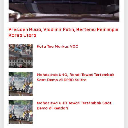
Presiden Rusia, Vladimir Putin, Bertemu Pemimpin
Korea Utara
Kota Tua Markas VOC
Mahasiswa UHO, Randi Tewas Tertembak
Saat Demo di DPRD Sultra
Mahasiswa UHO Tewas Tertembak Saat
Demo di Kendari