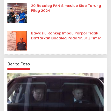
20 Bacaleg PAN Simeulue Siap Tarung
Pileg 2024
Bawaslu Konkep Imbau Parpol Tidak
Daftarkan Bacaleg Pada ‘Injury Time’
Berita Foto