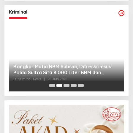
Kriminal
Bongkar Mafia BBM Subsidi, Ditreskrimsus
J
Polda Sultra Sita 8.000 Liter BBM dan
G
Ringkus 3 Tersangka
3
Di Kriminal, News
|
20 Juni 2026
Di