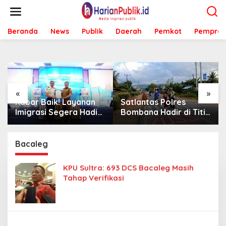
L
e
w
Beranda
News
Publik
Daerah
Pemkot
Pemprov
a
t
i
k
e
k
o
«
»
n
Kabar Baik! Layanan
Satlantas Polres
t
Imigrasi Segera Hadir
Bombana Hadir di Titik
e
di MPP Bombana,
Rawan, Pastikan
n
Warga Tak Perlu Lagi
Pelajar Berangkat
ke Kendari
Sekolah dengan Aman
Bacaleg
KPU Sultra: 693 DCS Bacaleg Masih
Tahap Verifikasi