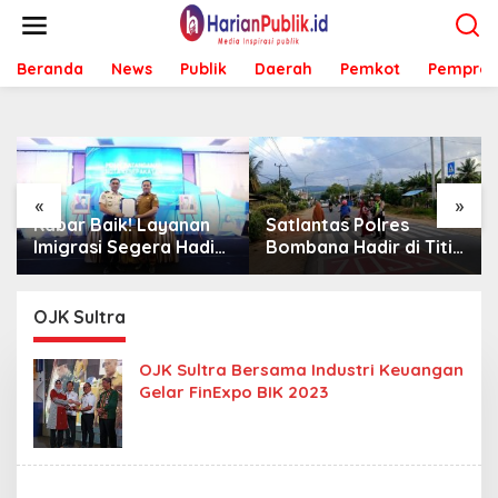
L
e
w
Beranda
News
Publik
Daerah
Pemkot
Pemprov
a
t
i
k
e
k
o
«
»
n
Kabar Baik! Layanan
Satlantas Polres
t
Imigrasi Segera Hadir
Bombana Hadir di Titik
e
di MPP Bombana,
Rawan, Pastikan
n
Warga Tak Perlu Lagi
Pelajar Berangkat
ke Kendari
Sekolah dengan Aman
OJK Sultra
OJK Sultra Bersama Industri Keuangan
Gelar FinExpo BIK 2023