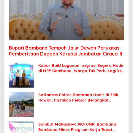
Bupati Bombana Tempuh Jalur Dewan Pers atas
Pemberitaan Dugaan Korupsi Jembatan Cirauci II
Kabar Baik! Layanan Imigrasi Segera Hadir
di MPP Bombana, Warga Tak Perlu Lagi ke
Kendari
Satlantas Polres Bombana Hadir di Titik
Rawan, Pastikan Pelajar Berangkat
Sekolah dengan Aman
Sambut Mahasiswa KKA UMK, Bombana
Bombana Minta Program Kerja Tepat