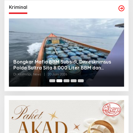
Kriminal
Bongkar Mafia BBM Subsidi, Ditreskrimsus
J
Polda Sultra Sita 8.000 Liter BBM dan
G
Ringkus 3 Tersangka
3
Di Kriminal, News
|
20 Juni 2026
Di