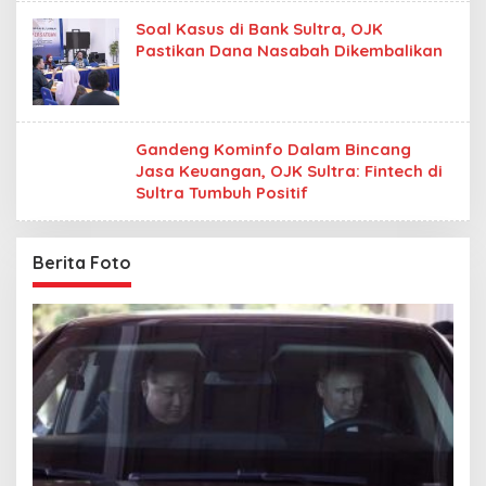
Soal Kasus di Bank Sultra, OJK
Pastikan Dana Nasabah Dikembalikan
Gandeng Kominfo Dalam Bincang
Jasa Keuangan, OJK Sultra: Fintech di
Sultra Tumbuh Positif
Berita Foto