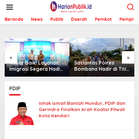
L
e
w
Beranda
News
Publik
Daerah
Pemkot
Pemprov
a
t
i
k
e
k
o
«
»
n
ik! Layanan
Satlantas Polres
Sambut Mah
t
 Segera Hadir
Bombana Hadir di Titik
KKA UMK, B
e
Bombana,
Rawan, Pastikan
Bombana Mi
n
k Perlu Lagi
Pelajar Berangkat
Program Ker
ri
Sekolah dengan Aman
Sasaran
PDIP
Ishak Ismail Bantah Mundur, PDIP dan
Gerindra Finalkan Arah Koalisi Pilwali
Kota Kendari