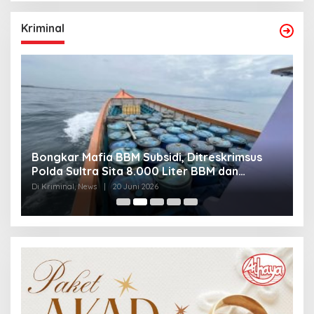
Kriminal
Bongkar Mafia BBM Subsidi, Ditreskrimsus
J
Polda Sultra Sita 8.000 Liter BBM dan
G
Ringkus 3 Tersangka
3
Di Kriminal, News
|
20 Juni 2026
Di