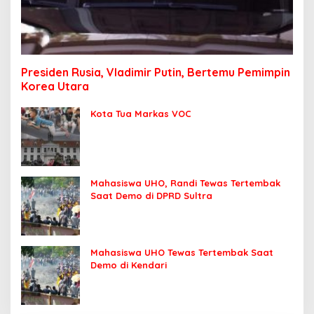
Presiden Rusia, Vladimir Putin, Bertemu Pemimpin
Korea Utara
Kota Tua Markas VOC
Mahasiswa UHO, Randi Tewas Tertembak
Saat Demo di DPRD Sultra
Mahasiswa UHO Tewas Tertembak Saat
Demo di Kendari