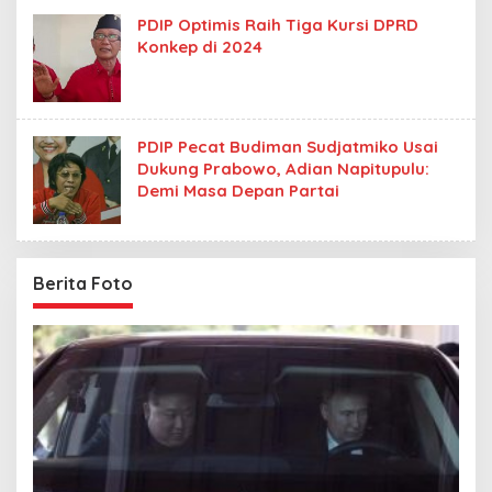
PDIP Optimis Raih Tiga Kursi DPRD
Konkep di 2024
PDIP Pecat Budiman Sudjatmiko Usai
Dukung Prabowo, Adian Napitupulu:
Demi Masa Depan Partai
Berita Foto