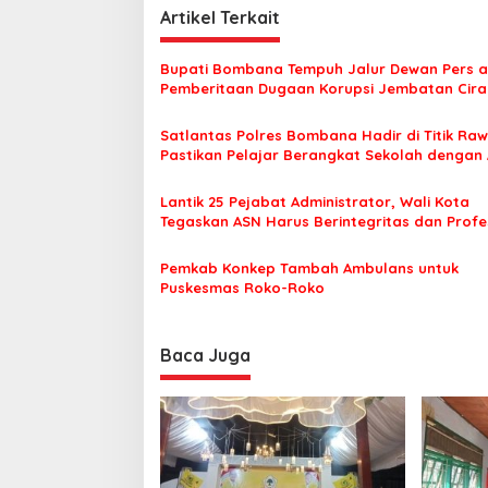
i
Artikel Terkait
g
Bupati Bombana Tempuh Jalur Dewan Pers a
a
Pemberitaan Dugaan Korupsi Jembatan Cirau
s
Satlantas Polres Bombana Hadir di Titik Raw
i
Pastikan Pelajar Berangkat Sekolah dengan
p
o
Lantik 25 Pejabat Administrator, Wali Kota
Tegaskan ASN Harus Berintegritas dan Profe
s
Layani Masyarakat
Pemkab Konkep Tambah Ambulans untuk
Puskesmas Roko-Roko
Baca Juga