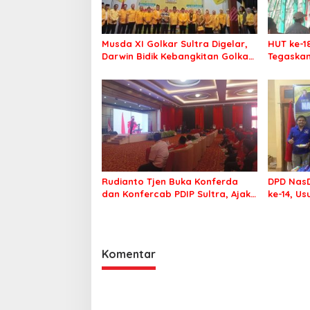
Musda XI Golkar Sultra Digelar,
HUT ke-1
Darwin Bidik Kebangkitan Golkar
Tegaskan
di Muna dan Mubar
Menang P
Rudianto Tjen Buka Konferda
DPD NasD
dan Konfercab PDIP Sultra, Ajak
ke-14, U
Kader Tingkatkan Soliditas
Membawa
Komentar