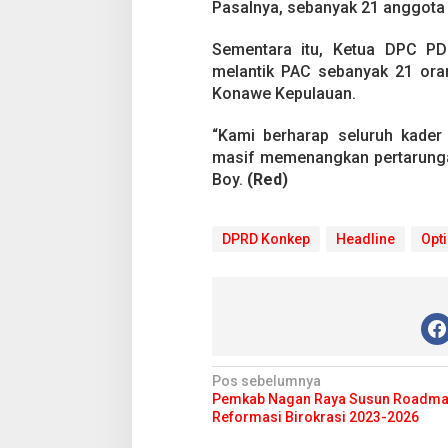
Pasalnya, sebanyak 21 anggota 
Sementara itu, Ketua DPC PD
melantik PAC sebanyak 21 ora
Konawe Kepulauan.
“Kami berharap seluruh kader
masif memenangkan pertarungan 
Boy.
(Red)
DPRD Konkep
Headline
Opt
N
Pos sebelumnya
Pemkab Nagan Raya Susun Roadm
a
Reformasi Birokrasi 2023-2026
v