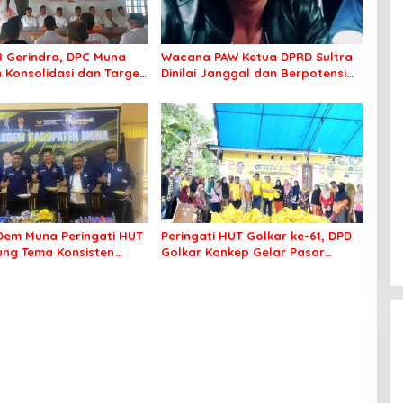
8 Gerindra, DPC Muna
Wacana PAW Ketua DPRD Sultra
 Konsolidasi dan Target
Dinilai Janggal dan Berpotensi
ilkada
Memicu ‘Gempa Politik’
em Muna Peringati HUT
Peringati HUT Golkar ke-61, DPD
sung Tema Konsisten
Golkar Konkep Gelar Pasar
 Arus Perubahan
Murah