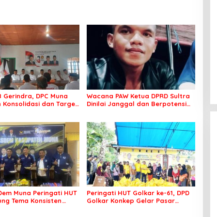
8 Gerindra, DPC Muna
Wacana PAW Ketua DPRD Sultra
 Konsolidasi dan Target
Dinilai Janggal dan Berpotensi
ilkada
Memicu ‘Gempa Politik’
em Muna Peringati HUT
Peringati HUT Golkar ke-61, DPD
sung Tema Konsisten
Golkar Konkep Gelar Pasar
 Arus Perubahan
Murah