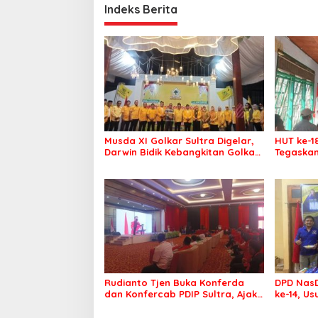
Indeks Berita
Musda XI Golkar Sultra Digelar,
HUT ke-1
Darwin Bidik Kebangkitan Golkar
Tegaskan
di Muna dan Mubar
Menang P
Rudianto Tjen Buka Konferda
DPD NasD
dan Konfercab PDIP Sultra, Ajak
ke-14, U
Kader Tingkatkan Soliditas
Membawa