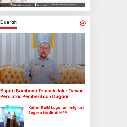
Daerah
Bupati Bombana Tempuh Jalur Dewan
Pers atas Pemberitaan Dugaan
Korupsi Jembatan Cirauci II
Kabar Baik! Layanan Imigrasi
Segera Hadir di MPP
Bombana, Warga Tak Perlu
Lagi ke Kendari