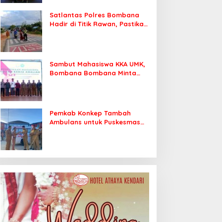
Satlantas Polres Bombana
Hadir di Titik Rawan, Pastikan
Pelajar Berangkat Sekolah
dengan Aman
Sambut Mahasiswa KKA UMK,
Bombana Bombana Minta
Program Kerja Tepat Sasaran
Pemkab Konkep Tambah
Ambulans untuk Puskesmas
Roko-Roko