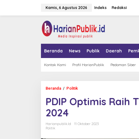
L
Kamis, 6 Agustus 2026
Indeks
Redaksi
e
w
a
tutup
t
i
k
e
k
Beranda
News
Publik
Daerah
Pem
o
n
t
Kontak Kami
Profil HarianPublik
Pedoman Siber
e
n
Beranda
/
Politik
P
D
PDIP Optimis Raih 
I
P
2024
O
p
t
Harianpublik.id
11 Oktober 2023
i
Politik
m
i