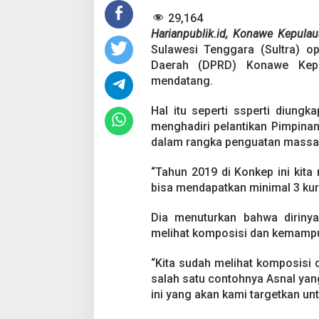
d
i
29,164
2
Harianpublik.id, Konawe Kepula
0
Sulawesi Tenggara (Sultra) o
2
Daerah (DPRD) Konawe Kepul
4
mendatang.
Pesta Pernikahan
Hal itu seperti ssperti diun
Mencekam, Mahas
menghadiri pelantikan Pimpina
Badik Usai Cekco
Di Kriminal
|
29 Juni 2
dalam rangka penguatan massa 
Miras
“Tahun 2019 di Konkep ini kita
bisa mendapatkan minimal 3 ku
Dia menuturkan bahwa dirinya
melihat komposisi dan kemampua
“Kita sudah melihat komposisi
salah satu contohnya Asnal ya
ini yang akan kami targetkan u