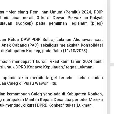
uan –
Menjelang Pemilihan Umum (Pemilu) 2024, PDIP
ptimis bisa meraih 3 kursi Dewan Perwakilan Rakyat
auan (Konkep) pada pemilihan legislatif (pileg)
 Berakhir
Bongkar Mafia BBM Subsidi,
gkapan Ketua DPW PDIP Sultra, Lukman Abunawas saat
iswa Ditikam
Ditreskrimsus Polda Sultra Sita
n Anak Cabang (PAC) sekaligus melakukan konsolidasi
k saat Pesta
8.000 Liter BBM dan Ringkus 3
026
Di Kriminal, News
|
20 Juni 2026
di Kabupaten Konkep, pada Rabu (11/10/2023).
Tersangka
 masih mendapat 1 kursi. Tekad kami tahun 2024 nanti
rsi untuk DPRD Konawe Kepulauan,” tegas Lukman.
 optimis akan meraih target tersebut sebab sudah
n Caleg di Pulau Wawonii itu.
 dan kemampuan Caleg yang ada di Kabupaten Konkep,
ng merupakan Mantan Kepala Desa dua periode. Mereka
ntuk menduduki kursi DPRD Konkep,” tukas Lukman.