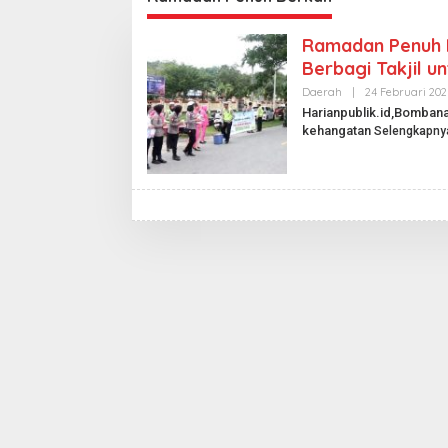
Ramadan Penuh 
Berbagi Takjil u
Daerah
|
24 Februari 202
Harianpublik.id,Bomban
kehangatan
Selengkapny