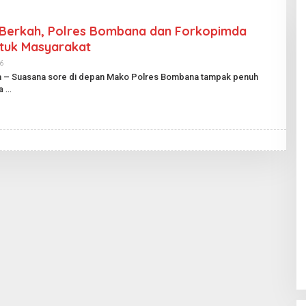
Berkah, Polres Bombana dan Forkopimda
ntuk Masyarakat
6
O
L
a – Suasana sore di depan Mako Polres Bombana tampak penuh
E
a
H
H
A
R
I
A
N
P
U
B
L
I
K
.
I
D