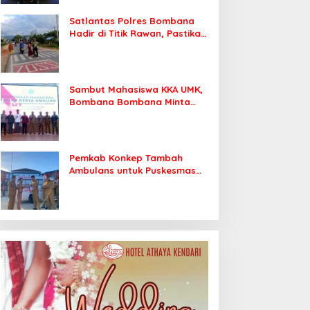
Satlantas Polres Bombana
Hadir di Titik Rawan, Pastikan
Pelajar Berangkat Sekolah
dengan Aman
Sambut Mahasiswa KKA UMK,
Bombana Bombana Minta
Program Kerja Tepat Sasaran
Pemkab Konkep Tambah
Ambulans untuk Puskesmas
Roko-Roko