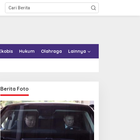
Ekobis
Hukum
Olahraga
Lainnya
Berita Foto
emkab Konkep Tambah
Bupati Bombana Tempuh
mbulans untuk Puskesmas
Jalur Dewan Pers atas
oko-Roko
Pemberitaan Dugaan
Korupsi Jembatan Cirauci II