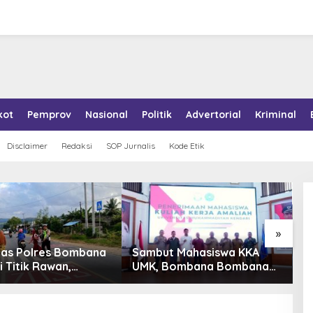
kot
Pemprov
Nasional
Politik
Advertorial
Kriminal
Disclaimer
Redaksi
SOP Jurnalis
Kode Etik
»
tas Polres Bombana
Sambut Mahasiswa KKA
P
i Titik Rawan,
UMK, Bombana Bombana
A
an Pelajar Berangkat
Minta Program Kerja Tepat
R
h dengan Aman
Sasaran