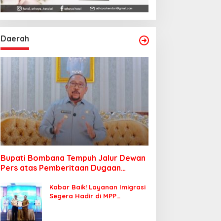
Daerah
Bupati Bombana Tempuh Jalur Dewan
Pers atas Pemberitaan Dugaan
Korupsi Jembatan Cirauci II
Kabar Baik! Layanan Imigrasi
Segera Hadir di MPP
Bombana, Warga Tak Perlu
Lagi ke Kendari