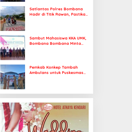
Satlantas Polres Bombana
Hadir di Titik Rawan, Pastikan
Pelajar Berangkat Sekolah
dengan Aman
Sambut Mahasiswa KKA UMK,
Bombana Bombana Minta
Program Kerja Tepat Sasaran
Pemkab Konkep Tambah
Ambulans untuk Puskesmas
Roko-Roko