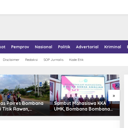
kot
Pemprov
Nasional
Politik
Advertorial
Kriminal
Disclaimer
Redaksi
SOP Jurnalis
Kode Etik
»
tas Polres Bombana
Sambut Mahasiswa KKA
P
i Titik Rawan,
UMK, Bombana Bombana
A
an Pelajar Berangkat
Minta Program Kerja Tepat
R
h dengan Aman
Sasaran