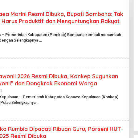
ea Morini Resmi Dibuka, Bupati Bombana: Tak
 Harus Produktif dan Menguntungkan Rakyat
na – Pemerintah Kabupaten (Pemkab) Bombana kembali menambah
k dengan
Selengkapnya
Wawonii 2026 Resmi Dibuka, Konkep Suguhkan
onii” dan Dongkrak Ekonomi Warga
26
O
L
 Kepulauan – Pemerintah Kabupaten Konawe Kepulauan (Konkep)
E
 Pulau
Selengkapnya
H
H
A
R
I
A
a Rumbia Dipadati Ribuan Guru, Porseni HUT-
N
P
025 Resmi Dibuka