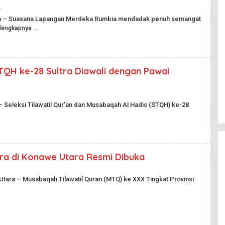
U
B
5
O
L
L
na – Suasana Lapangan Merdeka Rumbia mendadak penuh semangat
I
E
lengkapnya
K
H
.
H
I
A
D
R
I
A
TQH ke-28 Sultra Diawali dengan Pawai
N
Pesta Pernikahan Berakhir
P
Mencekam, Mahasiswa Ditikam
U
Badik Usai Cekcok saat Pesta
B
Di Kriminal
|
29 Juni 2026
L
Miras
– Seleksi Tilawatil Qur’an dan Musabaqah Al Hadis (STQH) ke-28
I
K
.
I
D
ra di Konawe Utara Resmi Dibuka
Utara – Musabaqah Tilawatil Quran (MTQ) ke XXX Tingkat Provinsi