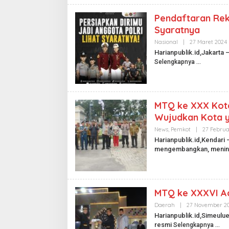
A
N
P
Pendaftaran Rekr
U
Syaratnya
B
L
Nasional
|
27 Maret 2024
I
L
K
Harianpublik.id,Jakarta 
.
Selengkapnya
I
D
I
MTQ ke XXX Kota
Wujudkan Kota 
News
,
Pemkot
|
27 Februa
L
Harianpublik.id,Kendari
I
mengembangkan, menin
.
I
MTQ ke XXXVI Ace
Daerah
|
27 November 2
Harianpublik.id,Simeulu
resmi
Selengkapnya