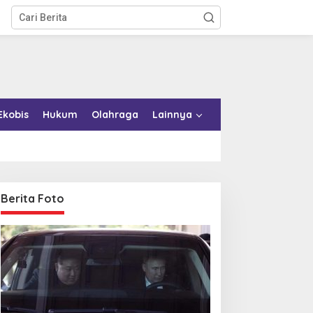
Ekobis
Hukum
Olahraga
Lainnya
Berita Foto
emkab Konkep Tambah
Bupati Bombana Tempuh
mbulans untuk Puskesmas
Jalur Dewan Pers atas
oko-Roko
Pemberitaan Dugaan
Korupsi Jembatan Cirauci II