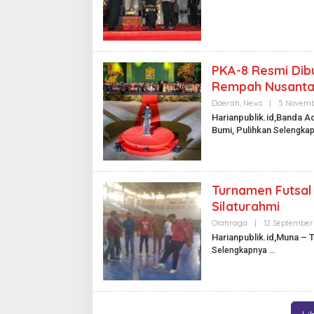
PKA-8 Resmi Dibu
Rempah Nusanta
Daerah
,
News
|
5 Novemb
Harianpublik.id,Banda 
Bumi, Pulihkan
Selengka
Turnamen Futsal 
Silaturahmi
Olahraga
|
12 September
Harianpublik.id,Muna – T
Selengkapnya