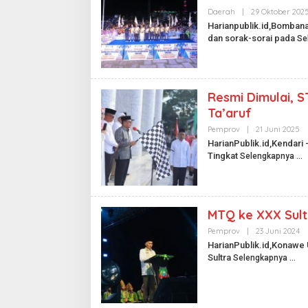
Daerah
|
29 Oktober 202
Harianpublik.id,Bomba
dan sorak-sorai pada
Se
Resmi Dimulai, S
Ta’aruf
Pemprov
|
21 Juni 2025
O
L
HarianPublik.id,Kendari 
E
Tingkat
Selengkapnya
H
H
A
R
I
A
MTQ ke XXX Sult
N
P
Pemprov
|
23 Juni 2024
O
U
L
HarianPublik.id,Konawe 
B
E
L
Sultra
Selengkapnya
H
I
H
K
A
.
R
I
I
D