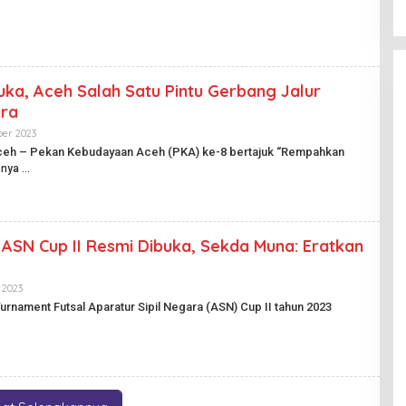
I
H
K
A
.
R
I
I
D
A
N
P
ka, Aceh Salah Satu Pintu Gerbang Jalur
U
ra
B
L
er 2023
O
I
L
K
Aceh – Pekan Kebudayaan Aceh (PKA) ke-8 bertajuk “Rempahkan
E
.
pnya
H
I
H
D
A
R
I
A
ASN Cup II Resmi Dibuka, Sekda Muna: Eratkan
N
P
U
B
 2023
O
L
L
urnament Futsal Aparatur Sipil Negara (ASN) Cup II tahun 2023
I
E
K
H
.
H
I
A
D
R
I
A
N