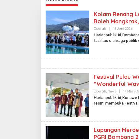
Kolam Renang La
Boleh Mangkrak,
Daerah
|
18 Juni 2026
O
L
Harianpublik.id,Bomba
E
fasilitas olahraga publi
H
H
A
R
I
A
N
P
Festival Pulau 
U
B
“Wonderful Waw
L
I
Daerah
,
News
|
14 Mei 20
K
Harianpublik.id,Konawe
.
I
resmi membuka Festival
D
Lapangan Merdek
PGRI Bombana 2