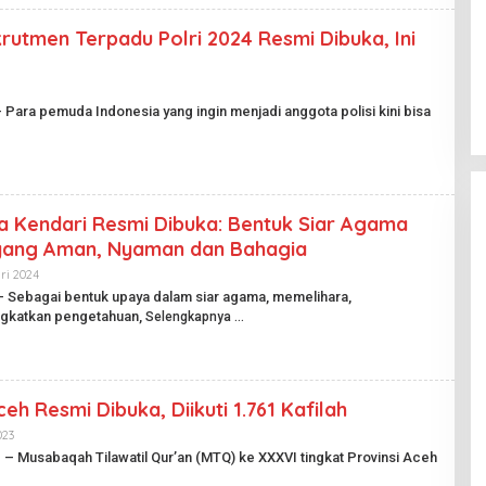
utmen Terpadu Polri 2024 Resmi Dibuka, Ini
O
– Para pemuda Indonesia yang ingin menjadi anggota polisi kini bisa
E
H
H
A
R
A
 Kendari Resmi Dibuka: Bentuk Siar Agama
N
P
yang Aman, Nyaman dan Bahagia
U
B
ri 2024
O
L
 – Sebagai bentuk upaya dalam siar agama, memelihara,
E
gkatkan pengetahuan,
K
Selengkapnya
H
H
A
D
R
I
A
h Resmi Dibuka, Diikuti 1.761 Kafilah
N
P
023
O
U
L
e – Musabaqah Tilawatil Qur’an (MTQ) ke XXXVI tingkat Provinsi Aceh
B
E
L
H