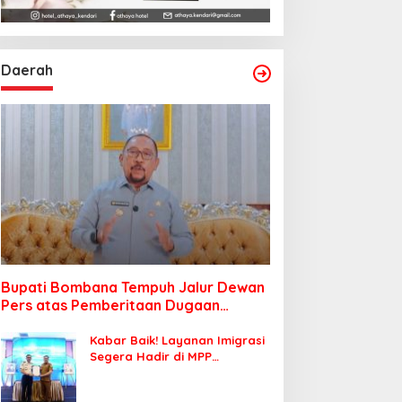
Daerah
Bupati Bombana Tempuh Jalur Dewan
Pers atas Pemberitaan Dugaan
Korupsi Jembatan Cirauci II
Kabar Baik! Layanan Imigrasi
Segera Hadir di MPP
Bombana, Warga Tak Perlu
Lagi ke Kendari