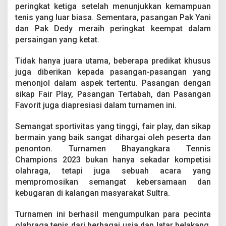
r
peringkat ketiga setelah menunjukkan kemampuan
a
tenis yang luar biasa. Sementara, pasangan Pak Yani
a
dan Pak Dedy meraih peringkat keempat dalam
n
persaingan yang ketat.
Tidak hanya juara utama, beberapa predikat khusus
juga diberikan kepada pasangan-pasangan yang
menonjol dalam aspek tertentu. Pasangan dengan
sikap Fair Play, Pasangan Tertabah, dan Pasangan
Favorit juga diapresiasi dalam turnamen ini.
Semangat sportivitas yang tinggi, fair play, dan sikap
bermain yang baik sangat dihargai oleh peserta dan
penonton. Turnamen Bhayangkara Tennis
Champions 2023 bukan hanya sekadar kompetisi
olahraga, tetapi juga sebuah acara yang
mempromosikan semangat kebersamaan dan
kebugaran di kalangan masyarakat Sultra.
Turnamen ini berhasil mengumpulkan para pecinta
olahraga tenis dari berbagai usia dan latar belakang,