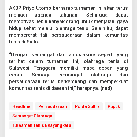
AKBP Priyo Utomo berharap turnamen ini akan terus
menjadi agenda tahunan. Sehingga dapat
memotivasi lebih banyak orang untuk menjalani gaya
hidup sehat melalui olahraga tenis. Selain itu, dapat
mempererat tali persaudaraan dalam komunitas
tenis di Sultra.
“Dengan semangat dan antusiasme seperti yang
terlihat dalam turnamen ini, olahraga tenis di
Sulawesi Tenggara memiliki masa depan yang
cerah. Semoga semangat olahraga dan
persaudaraan terus berkembang dan memperkuat
komunitas tenis di daerah ini,” harapnya.
(red)
Headline
Persaudaraan
Polda Sultra
Pupuk
Semangat Olahraga
Turnamen Tenis Bhayangkara