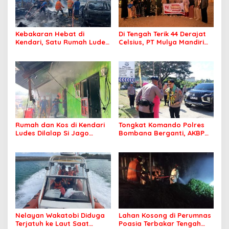
Kebakaran Hebat di
Di Tengah Terik 44 Derajat
Kendari, Satu Rumah Ludes
Celsius, PT Mulya Mandiri
Terbakar
Travel Pastikan Seluruh
Jamaah Tetap Sehat dan
Nyaman Beribadah
Rumah dan Kos di Kendari
Tongkat Komando Polres
Ludes Dilalap Si Jago
Bombana Berganti, AKBP
Merah
Irwandhy Idrus Nahkodai
Kepolisian Bombana
Nelayan Wakatobi Diduga
Lahan Kosong di Perumnas
Terjatuh ke Laut Saat
Poasia Terbakar Tengah