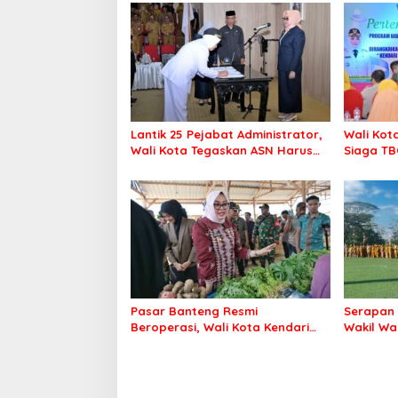
Lantik 25 Pejabat Administrator,
Wali Kot
Wali Kota Tegaskan ASN Harus
Siaga TB
Berintegritas dan Profesional
Kendari 
Layani Masyarakat
Pasar Banteng Resmi
Serapan 
Beroperasi, Wali Kota Kendari
Wakil Wa
Siapkan Pusat Ekonomi Baru
Bergerak