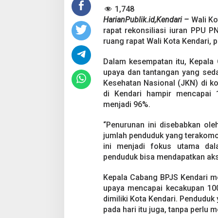
i
1,748
:
T
HarianPublik.id,Kendari –
Wali K
a
rapat rekonsiliasi iuran PPU 
n
ruang rapat Wali Kota Kendari, 
t
a
Dalam kesempatan itu, Kepala
n
g
upaya dan tantangan yang sed
a
Kesehatan Nasional (JKN) di ko
n
di Kendari hampir mencapai
M
menjadi 96%.
e
n
u
“Penurunan ini disebabkan ole
j
jumlah penduduk yang terakomod
u
ini menjadi fokus utama da
9
penduduk bisa mendapatkan akse
8
%
p
Kepala Cabang BPJS Kendari m
a
upaya mencapai kecakupan 100
d
dimiliki Kota Kendari. Penduduk
a
pada hari itu juga, tanpa perlu
J