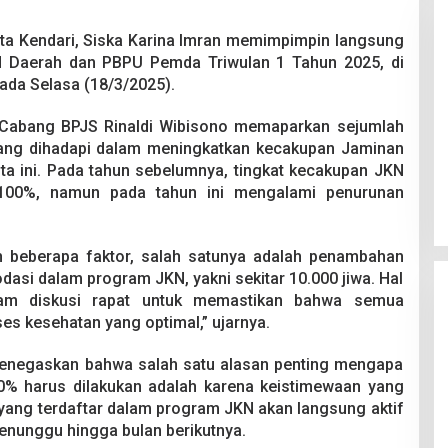
ota Kendari, Siska Karina Imran memimpimpin langsung
PN Daerah dan PBPU Pemda Triwulan 1 Tahun 2025, di
pada Selasa (18/3/2025).
 Cabang BPJS Rinaldi Wibisono memaparkan sejumlah
Pesta Pernikahan Berakhir
ang dihadapi dalam meningkatkan kecakupan Jaminan
Mencekam, Mahasiswa Ditikam
ta ini. Pada tahun sebelumnya, tingkat kecakupan JKN
Badik Usai Cekcok saat Pesta
Di Kriminal
|
29 Juni 2026
 100%, namun pada tahun ini mengalami penurunan
Miras
h beberapa faktor, salah satunya adalah penambahan
asi dalam program JKN, yakni sekitar 10.000 jiwa. Hal
lam diskusi rapat untuk memastikan bahwa semua
s kesehatan yang optimal,” ujarnya.
enegaskan bahwa salah satu alasan penting mengapa
% harus dilakukan adalah karena keistimewaan yang
 yang terdaftar dalam program JKN akan langsung aktif
 menunggu hingga bulan berikutnya.