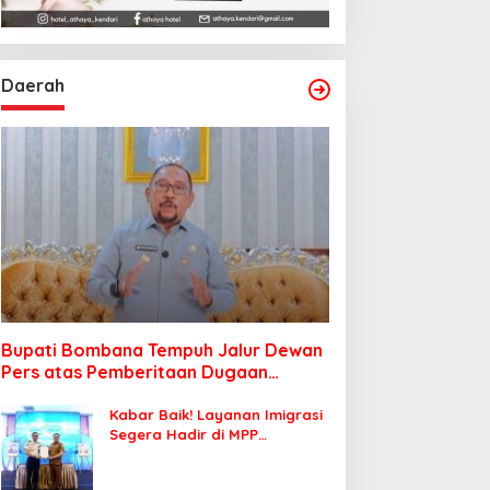
Daerah
Bupati Bombana Tempuh Jalur Dewan
Pers atas Pemberitaan Dugaan
Korupsi Jembatan Cirauci II
Kabar Baik! Layanan Imigrasi
Segera Hadir di MPP
Bombana, Warga Tak Perlu
Lagi ke Kendari