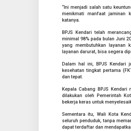
u
n
“Ini menjadi salah satu keunt
i
menikmati manfaat jaminan k
2
katanya.
0
2
BPJS Kendari telah merancang
5
minimal 98% pada bulan Juni 20
yang membutuhkan layanan kes
layanan darurat, bisa segera d
Dalam hal ini, BPJS Kendari j
kesehatan tingkat pertama (FK
dan tepat.
Kepala Cabang BPJS Kendari m
dilakukan oleh Pemerintah Ko
bekerja keras untuk menyelesaik
Sementara itu, Wali Kota Kend
seluruh penduduk, tanpa meman
dapat terdaftar dan mendapatka