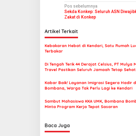
N
Pos sebelumnya
Sekda Konkep: Seluruh ASN Diwajib
a
Zakat di Konkep
v
i
Artikel Terkait
g
Kebakaran Hebat di Kendari, Satu Rumah Lu
a
Terbakar
s
Di Tengah Terik 44 Derajat Celsius, PT Mulya 
i
Travel Pastikan Seluruh Jamaah Tetap Seha
p
Nyaman Beribadah
o
Kabar Baik! Layanan Imigrasi Segera Hadir d
Bombana, Warga Tak Perlu Lagi ke Kendari
s
Sambut Mahasiswa KKA UMK, Bombana Bom
Minta Program Kerja Tepat Sasaran
Baca Juga