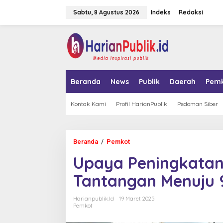
L
Sabtu, 8 Agustus 2026
Indeks
Redaksi
e
w
a
tutup
t
i
k
e
k
Beranda
News
Publik
Daerah
Pem
o
n
t
Kontak Kami
Profil HarianPublik
Pedoman Siber
e
n
Beranda
/
Pemkot
U
p
Upaya Peningkatan
a
y
Tantangan Menuju 
a
P
e
Harianpublik.id
19 Maret 2025
n
Pemkot
i
n