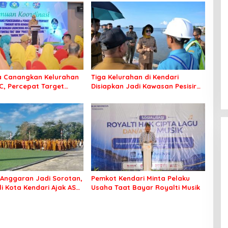
a Canangkan Kelurahan
Tiga Kelurahan di Kendari
C, Percepat Target
Disiapkan Jadi Kawasan Pesisir
Bebas Tuberkulosis
Modern
Anggaran Jadi Sorotan,
Pemkot Kendari Minta Pelaku
li Kota Kendari Ajak ASN
Usaha Taat Bayar Royalti Musik
 Jaga Kebersihan Kota