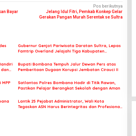
Pos berikutnya
kan Bayar
Jelang Idul Fitri, Pemkab Konkep Gelar
Gerakan Pangan Murah Serentak se Sultra
des
Gubernur Genjot Pariwisata Daratan Sultra, Lepas
Famtrip Overland Jelajahi Tiga Kabupaten
Unggulan
Mandiri
Bupati Bombana Tempuh Jalur Dewan Pers atas
t dan
Pemberitaan Dugaan Korupsi Jembatan Cirauci II
i MPP
Satlantas Polres Bombana Hadir di Titik Rawan,
Pastikan Pelajar Berangkat Sekolah dengan Aman
bana
Lantik 25 Pejabat Administrator, Wali Kota
Tegaskan ASN Harus Berintegritas dan Profesional
Layani Masyarakat