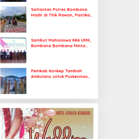
Satlantas Polres Bombana
Hadir di Titik Rawan, Pastikan
Pelajar Berangkat Sekolah
dengan Aman
Sambut Mahasiswa KKA UMK,
Bombana Bombana Minta
Program Kerja Tepat Sasaran
Pemkab Konkep Tambah
Ambulans untuk Puskesmas
Roko-Roko