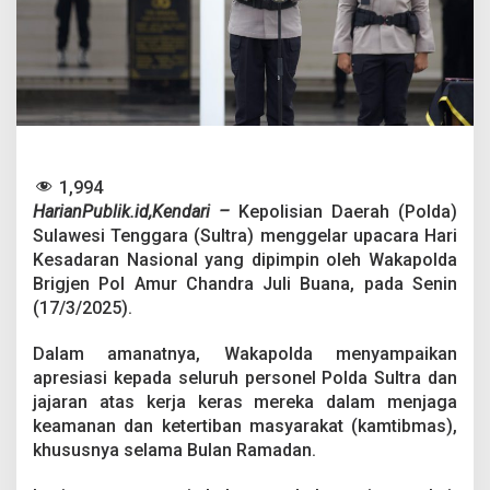
k
a
n
k
a
n
K
e
s
i
1,994
a
HarianPublik.id,Kendari –
Kepolisian Daerah (Polda)
p
Sulawesi Tenggara (Sultra) menggelar upacara Hari
a
Kesadaran Nasional yang dipimpin oleh Wakapolda
n
O
Brigjen Pol Amur Chandra Juli Buana, pada Senin
p
(17/3/2025).
e
r
Dalam amanatnya, Wakapolda menyampaikan
a
apresiasi kepada seluruh personel Polda Sultra dan
s
i
jajaran atas kerja keras mereka dalam menjaga
K
keamanan dan ketertiban masyarakat (kamtibmas),
e
khususnya selama Bulan Ramadan.
t
u