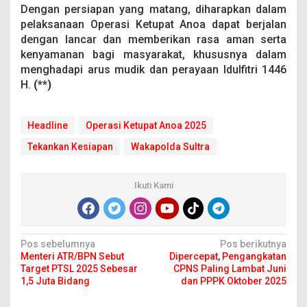
Dengan persiapan yang matang, diharapkan dalam
pelaksanaan Operasi Ketupat Anoa dapat berjalan
dengan lancar dan memberikan rasa aman serta
kenyamanan bagi masyarakat, khususnya dalam
menghadapi arus mudik dan perayaan Idulfitri 1446
H.
(**)
Headline
Operasi Ketupat Anoa 2025
Tekankan Kesiapan
Wakapolda Sultra
Ikuti Kami
N
Pos sebelumnya
Pos berikutnya
Menteri ATR/BPN Sebut
Dipercepat, Pengangkatan
a
Target PTSL 2025 Sebesar
CPNS Paling Lambat Juni
v
1,5 Juta Bidang
dan PPPK Oktober 2025
i