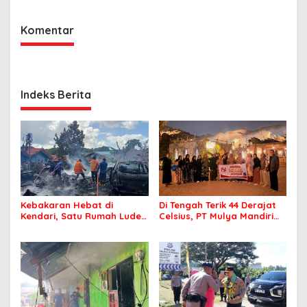
Komentar
Indeks Berita
Kebakaran Hebat di
Di Tengah Terik 44 Derajat
Kendari, Satu Rumah Ludes
Celsius, PT Mulya Mandiri
Terbakar
Travel Pastikan Seluruh
Jamaah Tetap Sehat dan
Nyaman Beribadah