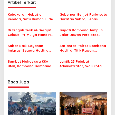
Artikel Terkait
g
a
Kebakaran Hebat di
Gubernur Genjot Pariwisata
s
Kendari, Satu Rumah Ludes
Daratan Sultra, Lepas
Terbakar
Famtrip Overland Jelajahi
i
Tiga Kabupaten Unggulan
Di Tengah Terik 44 Derajat
Bupati Bombana Tempuh
p
Celsius, PT Mulya Mandiri
Jalur Dewan Pers atas
Travel Pastikan Seluruh
Pemberitaan Dugaan
o
Jamaah Tetap Sehat dan
Korupsi Jembatan Cirauci II
Kabar Baik! Layanan
Satlantas Polres Bombana
s
Nyaman Beribadah
Imigrasi Segera Hadir di
Hadir di Titik Rawan,
MPP Bombana, Warga Tak
Pastikan Pelajar Berangkat
Perlu Lagi ke Kendari
Sekolah dengan Aman
Sambut Mahasiswa KKA
Lantik 25 Pejabat
UMK, Bombana Bombana
Administrator, Wali Kota
Minta Program Kerja Tepat
Tegaskan ASN Harus
Sasaran
Berintegritas dan
Profesional Layani
Baca Juga
Masyarakat