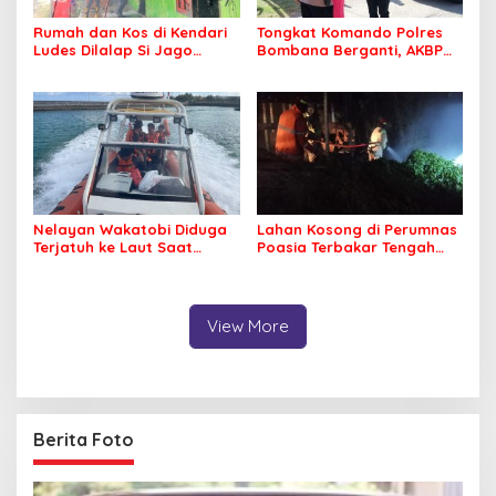
Rumah dan Kos di Kendari
Tongkat Komando Polres
Ludes Dilalap Si Jago
Bombana Berganti, AKBP
Merah
Irwandhy Idrus Nahkodai
Kepolisian Bombana
Nelayan Wakatobi Diduga
Lahan Kosong di Perumnas
Terjatuh ke Laut Saat
Poasia Terbakar Tengah
Memancing
Malam
View More
Berita Foto