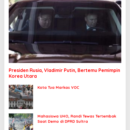
Presiden Rusia, Vladimir Putin, Bertemu Pemimpin
Korea Utara
Kota Tua Markas VOC
Mahasiswa UHO, Randi Tewas Tertembak
Saat Demo di DPRD Sultra