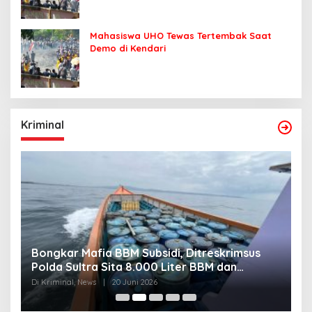
Mahasiswa UHO Tewas Tertembak Saat
Demo di Kendari
Kriminal
Bongkar Mafia BBM Subsidi, Ditreskrimsus
J
Polda Sultra Sita 8.000 Liter BBM dan
G
Ringkus 3 Tersangka
3
Di Kriminal, News
|
20 Juni 2026
Di