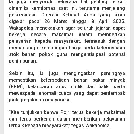
Ia juga menyoroti beberapa hal penting terkait
p
a
dinamika kamtibmas saat ini, terutama menjelang
t
pelaksanaan Operasi Ketupat Anoa yang akan
A
digelar pada 26 Maret hingga 8 April 2025.
n
Wakapolda menekankan agar seluruh jajaran dapat
o
bekerja secara maksimal dalam memberikan
a
2
pelayanan kepada masyarakat, termasuk dengan
0
memantau perkembangan harga serta ketersediaan
2
stok bahan pokok guna mengantisipasi potensi
5
penimbunan.
Selain itu, ia juga mengingatkan pentingnya
memastikan ketersediaan bahan bakar minyak
(BBM), kelancaran arus mudik dan balik, serta
mewaspadai anomali cuaca yang dapat berdampak
pada perjalanan masyarakat.
“Kita tunjukkan bahwa Polri terus bekerja maksimal
dan terus berbenah dalam memberikan pelayanan
terbaik kepada masyarakat,” tegas Wakapolda.