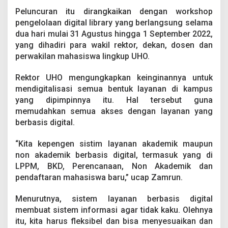
r
Peluncuran itu dirangkaikan dengan workshop
b
a
pengelolaan digital library yang berlangsung selama
s
dua hari mulai 31 Agustus hingga 1 September 2022,
i
yang dihadiri para wakil rektor, dekan, dosen dan
s
perwakilan mahasiswa lingkup UHO.
D
i
g
Rektor UHO mengungkapkan keinginannya untuk
i
mendigitalisasi semua bentuk layanan di kampus
t
yang dipimpinnya itu. Hal tersebut guna
a
memudahkan semua akses dengan layanan yang
l
berbasis digital.
,
R
e
“Kita kepengen sistim layanan akademik maupun
k
non akademik berbasis digital, termasuk yang di
t
LPPM, BKD, Perencanaan, Non Akademik dan
o
pendaftaran mahasiswa baru,” ucap Zamrun.
r
U
H
Menurutnya, sistem layanan berbasis digital
O
membuat sistem informasi agar tidak kaku. Olehnya
L
itu, kita harus fleksibel dan bisa menyesuaikan dan
u