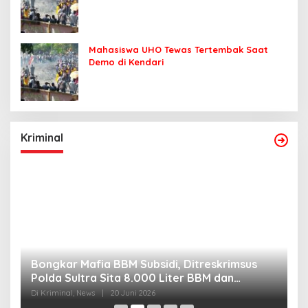
Mahasiswa UHO Tewas Tertembak Saat
Demo di Kendari
Kriminal
Bongkar Mafia BBM Subsidi, Ditreskrimsus
J
Polda Sultra Sita 8.000 Liter BBM dan
G
Ringkus 3 Tersangka
3
Di Kriminal, News
|
20 Juni 2026
Di