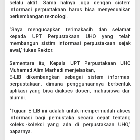
selalu aktif. Sama halnya juga dengan sistem
n
c
informasi perpustakaan harus bisa menyesuaikan
u
perkembangan teknologi.
r
k
“Saya mengucapkan terimakasih dan selamat
a
kepada UPT Perpustakaan UHO yang telah
n
E
membangun sistim informasi perpustakaan sejak
-
awal,” tukas Rektor.
L
I
Sementara itu, Kepala UPT Perpustakaan UHO
B
Muhamad Alim Marhadi menjelaskan,
E-LIB dikembangkan sebagai sistem informasi
perpustakaan, dimana penggunaannya berbentuk
aplikasi yang bisa diakses dosen, mahasiswa dan
alumni.
“Tujuan E-LIB ini adalah untuk mempermudah akses
informasi bagi pemustaka secara cepat tentang
koleksi-koleksi yang ada di perpustakaan UHO,”
paparnya.