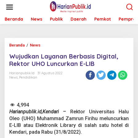
L
e
w
Beranda
News
Publik
Daerah
Pemkot
Pemprov
a
t
i
k
e
Beranda
/
News
W
k
u
o
Wujudkan Layanan Berbasis Digital,
j
n
u
Rektor UHO Luncurkan E-LIB
t
d
e
k
Harianpublik.id
31 Agustus 2022
n
News
,
Pendidikan
a
n
L
a
y
4,994
a
Harianpublik.id,Kendari –
Rektor Universitas Halu
n
a
Oleo (UHO) Muhammad Zamrun Firihu meluncurkan
n
E-LIB atau Elektronik Library di salah satu hotel di
B
Kendari, pada Rabu (31/8/2022).
e