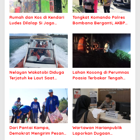
Rumah dan Kos di Kendari
Tongkat Komando Polres
Ludes Dilalap Si Jago
Bombana Berganti, AKBP
Merah
Irwandhy Idrus Nahkodai
Kepolisian Bombana
Nelayan Wakatobi Diduga
Lahan Kosong di Perumnas
Terjatuh ke Laut Saat
Poasia Terbakar Tengah
Memancing
Malam
Dari Pantai Kampa,
Wartawan Harianpublik
Demokrat Mengirim Pesan
Laporkan Dugaan
Tentang Kepedulian
Cyberbullying ke Polres