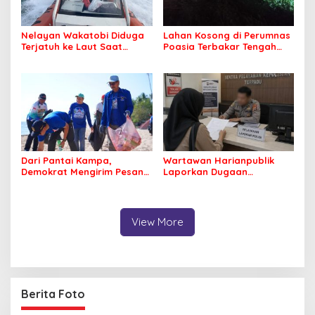
Nelayan Wakatobi Diduga
Lahan Kosong di Perumnas
Terjatuh ke Laut Saat
Poasia Terbakar Tengah
Memancing
Malam
Dari Pantai Kampa,
Wartawan Harianpublik
Demokrat Mengirim Pesan
Laporkan Dugaan
Tentang Kepedulian
Cyberbullying ke Polres
Lingkungan
Bombana, Soroti Proses
Penanganan Aduan
View More
Berita Foto