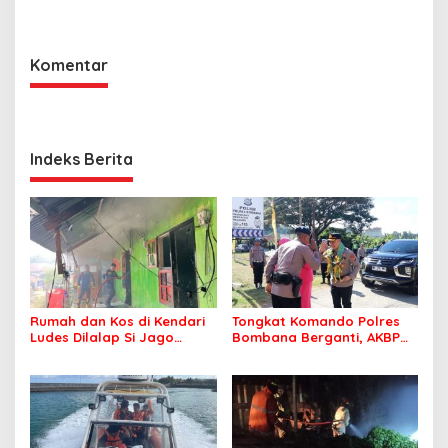
Lingkungan
Bombana, Soroti Proses
Penanganan Aduan
Komentar
Indeks Berita
Rumah dan Kos di Kendari
Tongkat Komando Polres
Ludes Dilalap Si Jago
Bombana Berganti, AKBP
Merah
Irwandhy Idrus Nahkodai
Kepolisian Bombana