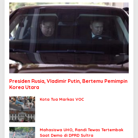
Presiden Rusia, Vladimir Putin, Bertemu Pemimpin
Korea Utara
Kota Tua Markas VOC
Mahasiswa UHO, Randi Tewas Tertembak
Saat Demo di DPRD Sultra