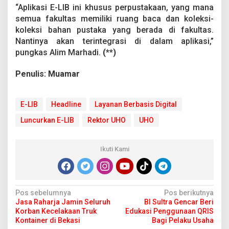
“Aplikasi E-LIB ini khusus perpustakaan, yang mana
semua fakultas memiliki ruang baca dan koleksi-
koleksi bahan pustaka yang berada di fakultas.
Nantinya akan terintegrasi di dalam aplikasi,”
pungkas Alim Marhadi.
(**)
Penulis: Muamar
E-LIB
Headline
Layanan Berbasis Digital
Luncurkan E-LIB
Rektor UHO
UHO
Ikuti Kami
N
Pos sebelumnya
Pos berikutnya
Jasa Raharja Jamin Seluruh
BI Sultra Gencar Beri
a
Korban Kecelakaan Truk
Edukasi Penggunaan QRIS
v
Kontainer di Bekasi
Bagi Pelaku Usaha