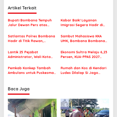
i
Artikel Terkait
g
a
Bupati Bombana Tempuh
Kabar Baik! Layanan
s
Jalur Dewan Pers atas
Imigrasi Segera Hadir di
Pemberitaan Dugaan
MPP Bombana, Warga Tak
i
Korupsi Jembatan Cirauci II
Perlu Lagi ke Kendari
Satlantas Polres Bombana
Sambut Mahasiswa KKA
p
Hadir di Titik Rawan,
UMK, Bombana Bombana
Pastikan Pelajar Berangkat
Minta Program Kerja Tepat
o
Sekolah dengan Aman
Sasaran
Lantik 25 Pejabat
Ekonomi Sultra Melaju 6,23
s
Administrator, Wali Kota
Persen, KUA-PPAS 2027
Tegaskan ASN Harus
Resmi Masuk DPRD
Berintegritas dan
Pemkab Konkep Tambah
Rumah dan Kos di Kendari
Profesional Layani
Ambulans untuk Puskesmas
Ludes Dilalap Si Jago
Masyarakat
Roko-Roko
Merah
Baca Juga