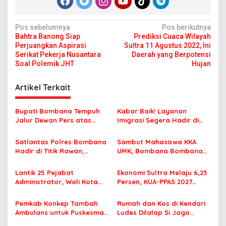
N
Pos sebelumnya
Pos berikutnya
Bahtra Banong Siap
Prediksi Cuaca Wilayah
a
Perjuangkan Aspirasi
Sultra 11 Agustus 2022, Ini
v
Serikat Pekerja Nusantara
Daerah yang Berpotensi
Soal Polemik JHT
Hujan
i
g
Artikel Terkait
a
s
Bupati Bombana Tempuh
Kabar Baik! Layanan
Jalur Dewan Pers atas
Imigrasi Segera Hadir di
i
Pemberitaan Dugaan
MPP Bombana, Warga Tak
p
Korupsi Jembatan Cirauci II
Perlu Lagi ke Kendari
Satlantas Polres Bombana
Sambut Mahasiswa KKA
Hadir di Titik Rawan,
UMK, Bombana Bombana
o
Pastikan Pelajar Berangkat
Minta Program Kerja Tepat
s
Sekolah dengan Aman
Sasaran
Lantik 25 Pejabat
Ekonomi Sultra Melaju 6,23
Administrator, Wali Kota
Persen, KUA-PPAS 2027
Tegaskan ASN Harus
Resmi Masuk DPRD
Berintegritas dan
Pemkab Konkep Tambah
Rumah dan Kos di Kendari
Profesional Layani
Ambulans untuk Puskesmas
Ludes Dilalap Si Jago
Masyarakat
Roko-Roko
Merah