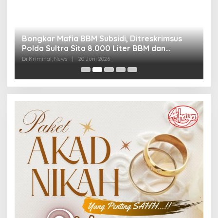
Bongkar Mafia BBM Subsidi, Ditreskrimsus
J
Polda Sultra Sita 8.000 Liter BBM dan
G
Ringkus 3 Tersangka
3
Di Kriminal, News
|
20 Juni 2026
Di