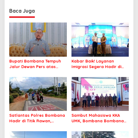
Baca Juga
Bupati Bombana Tempuh
Kabar Baik! Layanan
Jalur Dewan Pers atas
Imigrasi Segera Hadir di
Pemberitaan Dugaan
MPP Bombana, Warga Tak
Korupsi Jembatan Cirauci II
Perlu Lagi ke Kendari
Satlantas Polres Bombana
Sambut Mahasiswa KKA
Hadir di Titik Rawan,
UMK, Bombana Bombana
Pastikan Pelajar Berangkat
Minta Program Kerja Tepat
Sekolah dengan Aman
Sasaran