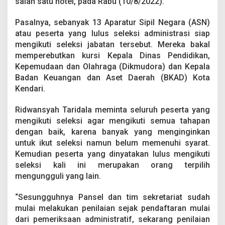
salah satu hotel, pada Rabu (10/8/2022).
K
e
p
Pasalnya, sebanyak 13 Aparatur Sipil Negara (ASN)
a
atau peserta yang lulus seleksi administrasi siap
l
mengikuti seleksi jabatan tersebut. Mereka bakal
a
memperebutkan kursi Kepala Dinas Pendidikan,
B
Kepemudaan dan Olahraga (Dikmudora) dan Kepala
K
A
Badan Keuangan dan Aset Daerah (BKAD) Kota
D
Kendari.
d
a
Ridwansyah Taridala meminta seluruh peserta yang
n
mengikuti seleksi agar mengikuti semua tahapan
D
i
dengan baik, karena banyak yang menginginkan
k
untuk ikut seleksi namun belum memenuhi syarat.
m
Kemudian peserta yang dinyatakan lulus mengikuti
u
seleksi kali ini merupakan orang terpilih
d
o
mengungguli yang lain.
r
a
“Sesungguhnya Pansel dan tim sekretariat sudah
K
mulai melakukan penilaian sejak pendaftaran mulai
o
dari pemeriksaan administratif, sekarang penilaian
t