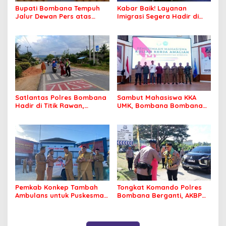
Bupati Bombana Tempuh
Kabar Baik! Layanan
Jalur Dewan Pers atas
Imigrasi Segera Hadir di
Pemberitaan Dugaan
MPP Bombana, Warga Tak
Korupsi Jembatan Cirauci II
Perlu Lagi ke Kendari
Satlantas Polres Bombana
Sambut Mahasiswa KKA
Hadir di Titik Rawan,
UMK, Bombana Bombana
Pastikan Pelajar Berangkat
Minta Program Kerja Tepat
Sekolah dengan Aman
Sasaran
Pemkab Konkep Tambah
Tongkat Komando Polres
Ambulans untuk Puskesmas
Bombana Berganti, AKBP
Roko-Roko
Irwandhy Idrus Nahkodai
Kepolisian Bombana