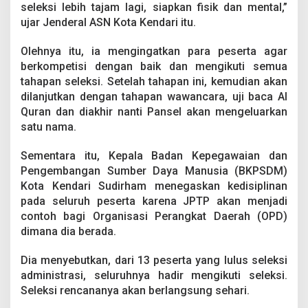
a
seleksi lebih tajam lagi, siapkan fisik dan mental,”
K
ujar Jenderal ASN Kota Kendari itu.
e
n
Olehnya itu, ia mengingatkan para peserta agar
d
berkompetisi dengan baik dan mengikuti semua
a
r
tahapan seleksi. Setelah tahapan ini, kemudian akan
i
dilanjutkan dengan tahapan wawancara, uji baca Al
Quran dan diakhir nanti Pansel akan mengeluarkan
satu nama.
Sementara itu, Kepala Badan Kepegawaian dan
Pengembangan Sumber Daya Manusia (BKPSDM)
Kota Kendari Sudirham menegaskan kedisiplinan
pada seluruh peserta karena JPTP akan menjadi
contoh bagi Organisasi Perangkat Daerah (OPD)
dimana dia berada.
Dia menyebutkan, dari 13 peserta yang lulus seleksi
administrasi, seluruhnya hadir mengikuti seleksi.
Seleksi rencananya akan berlangsung sehari.