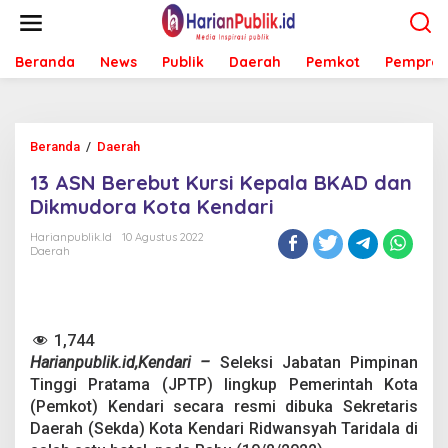
L
e
w
Beranda
News
Publik
Daerah
Pemkot
Pemprov
a
t
i
k
e
Beranda
/
Daerah
1
k
3
o
13 ASN Berebut Kursi Kepala BKAD dan
A
n
S
Dikmudora Kota Kendari
t
N
e
B
Harianpublik.id
10 Agustus 2022
n
Daerah
e
r
e
b
u
1,744
t
Harianpublik.id,Kendari –
Seleksi Jabatan Pimpinan
K
u
Tinggi Pratama (JPTP) lingkup Pemerintah Kota
r
(Pemkot) Kendari secara resmi dibuka Sekretaris
s
Daerah (Sekda) Kota Kendari Ridwansyah Taridala di
i