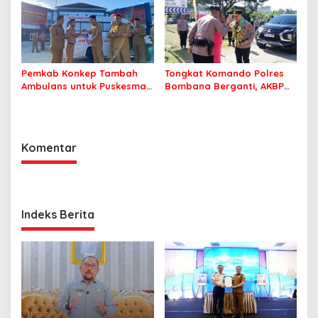
Pemkab Konkep Tambah
Tongkat Komando Polres
Ambulans untuk Puskesmas
Bombana Berganti, AKBP
Roko-Roko
Irwandhy Idrus Nahkodai
Kepolisian Bombana
Komentar
Indeks Berita