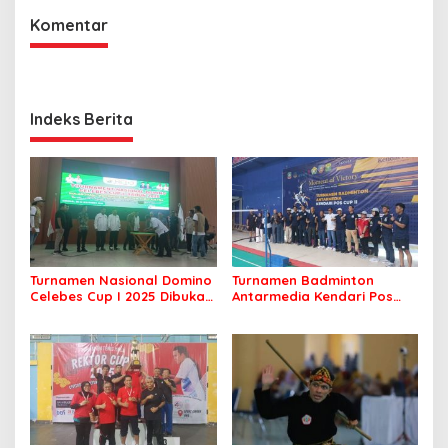
Komentar
Indeks Berita
Turnamen Nasional Domino
Turnamen Badminton
Celebes Cup I 2025 Dibuka,
Antarmedia Kendari Pos
Peserta dari Enam Provinsi
Cup II Dimulai, Ajang
Perebutkan Hadiah Rp500
Silaturahmi Insan Pers
Juta