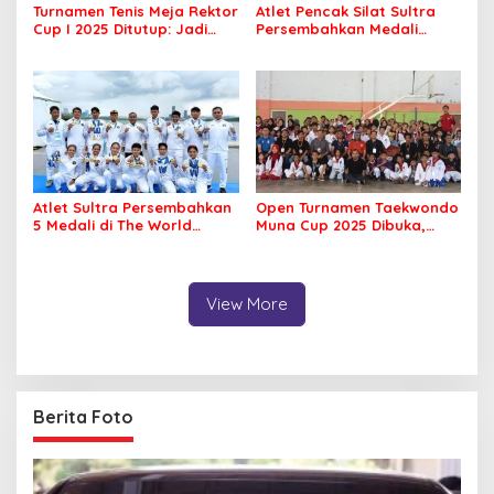
Turnamen Tenis Meja Rektor
Atlet Pencak Silat Sultra
Cup I 2025 Ditutup: Jadi
Persembahkan Medali
Ajang Silaturahmi Civitas
Perunggu di PORNAS Korpri
Akademika UHO
2025
Atlet Sultra Persembahkan
Open Turnamen Taekwondo
5 Medali di The World
Muna Cup 2025 Dibuka,
Games 2025 Chengdu
Diikuti 42 Klub se Sultra
View More
Berita Foto