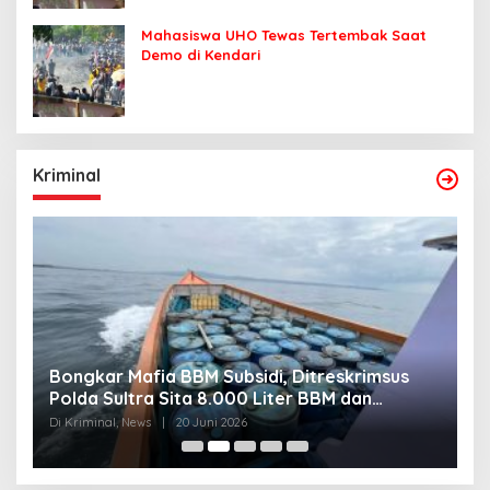
Mahasiswa UHO Tewas Tertembak Saat
Demo di Kendari
Kriminal
Bongkar Mafia BBM Subsidi, Ditreskrimsus
J
Polda Sultra Sita 8.000 Liter BBM dan
G
Ringkus 3 Tersangka
3
Di Kriminal, News
|
20 Juni 2026
Di