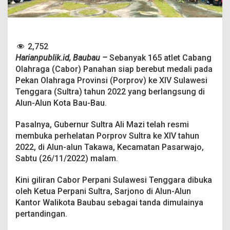
a
n
i
S
i
2,752
a
Harianpublik.id, Baubau –
Sebanyak 165 atlet Cabang
p
B
Olahraga (Cabor) Panahan siap berebut medali pada
e
Pekan Olahraga Provinsi (Porprov) ke XIV Sulawesi
r
Tenggara (Sultra) tahun 2022 yang berlangsung di
e
Alun-Alun Kota Bau-Bau.
b
u
t
Pasalnya, Gubernur Sultra Ali Mazi telah resmi
M
membuka perhelatan Porprov Sultra ke XIV tahun
e
2022, di Alun-alun Takawa, Kecamatan Pasarwajo,
d
Sabtu (26/11/2022) malam.
a
l
i
Kini giliran Cabor Perpani Sulawesi Tenggara dibuka
d
oleh Ketua Perpani Sultra, Sarjono di Alun-Alun
i
Kantor Walikota Baubau sebagai tanda dimulainya
P
pertandingan.
o
r