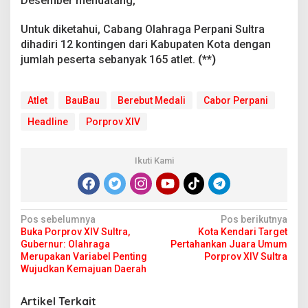
Desember mendatang,”
Untuk diketahui, Cabang Olahraga Perpani Sultra
dihadiri 12 kontingen dari Kabupaten Kota dengan
jumlah peserta sebanyak 165 atlet.
(**)
Atlet
BauBau
Berebut Medali
Cabor Perpani
Headline
Porprov XIV
Ikuti Kami
N
Pos sebelumnya
Pos berikutnya
Buka Porprov XIV Sultra,
Kota Kendari Target
a
Gubernur: Olahraga
Pertahankan Juara Umum
v
Merupakan Variabel Penting
Porprov XIV Sultra
Wujudkan Kemajuan Daerah
i
g
Artikel Terkait