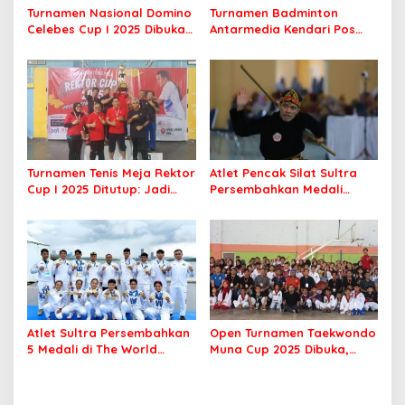
Turnamen Nasional Domino
Turnamen Badminton
Celebes Cup I 2025 Dibuka,
Antarmedia Kendari Pos
Peserta dari Enam Provinsi
Cup II Dimulai, Ajang
Perebutkan Hadiah Rp500
Silaturahmi Insan Pers
Juta
Turnamen Tenis Meja Rektor
Atlet Pencak Silat Sultra
Cup I 2025 Ditutup: Jadi
Persembahkan Medali
Ajang Silaturahmi Civitas
Perunggu di PORNAS Korpri
Akademika UHO
2025
Atlet Sultra Persembahkan
Open Turnamen Taekwondo
5 Medali di The World
Muna Cup 2025 Dibuka,
Games 2025 Chengdu
Diikuti 42 Klub se Sultra