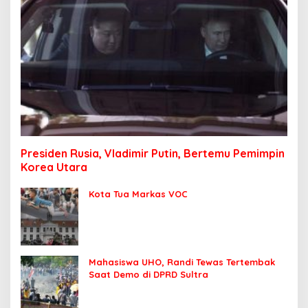
Presiden Rusia, Vladimir Putin, Bertemu Pemimpin
Korea Utara
Kota Tua Markas VOC
Mahasiswa UHO, Randi Tewas Tertembak
Saat Demo di DPRD Sultra