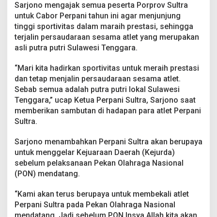
p
Sarjono mengajak semua peserta Porprov Sultra
r
untuk Cabor Perpani tahun ini agar menjunjung
o
tinggi sportivitas dalam maraih prestasi, sehingga
v
terjalin persaudaraan sesama atlet yang merupakan
X
I
asli putra putri Sulawesi Tenggara.
V
B
“Mari kita hadirkan sportivitas untuk meraih prestasi
a
dan tetap menjalin persaudaraan sesama atlet.
u
Sebab semua adalah putra putri lokal Sulawesi
b
a
Tenggara,” ucap Ketua Perpani Sultra, Sarjono saat
u
memberikan sambutan di hadapan para atlet Perpani
Sultra.
Sarjono menambahkan Perpani Sultra akan berupaya
untuk menggelar Kejuaraan Daerah (Kejurda)
sebelum pelaksanaan Pekan Olahraga Nasional
(PON) mendatang.
“Kami akan terus berupaya untuk membekali atlet
Perpani Sultra pada Pekan Olahraga Nasional
mendatang. Jadi sebelum PON Insya Allah kita akan