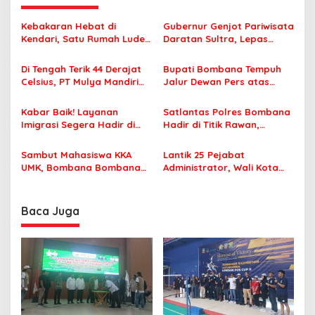
a
s
Kebakaran Hebat di
Gubernur Genjot Pariwisata
Kendari, Satu Rumah Ludes
Daratan Sultra, Lepas
i
Terbakar
Famtrip Overland Jelajahi
p
Tiga Kabupaten Unggulan
Di Tengah Terik 44 Derajat
Bupati Bombana Tempuh
Celsius, PT Mulya Mandiri
Jalur Dewan Pers atas
o
Travel Pastikan Seluruh
Pemberitaan Dugaan
s
Jamaah Tetap Sehat dan
Korupsi Jembatan Cirauci II
Kabar Baik! Layanan
Satlantas Polres Bombana
Nyaman Beribadah
Imigrasi Segera Hadir di
Hadir di Titik Rawan,
MPP Bombana, Warga Tak
Pastikan Pelajar Berangkat
Perlu Lagi ke Kendari
Sekolah dengan Aman
Sambut Mahasiswa KKA
Lantik 25 Pejabat
UMK, Bombana Bombana
Administrator, Wali Kota
Minta Program Kerja Tepat
Tegaskan ASN Harus
Sasaran
Berintegritas dan
Profesional Layani
Baca Juga
Masyarakat