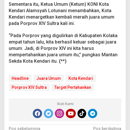
Sementara itu, Ketua Umum (Ketum) KONI Kota
Kendari Alamsyah Lotunani menambahkan, Kota
Kendari menargetkan kembali meraih juara umum
pada Porprov XIV Sultra kali ini.
“Pada Porprov yang digulirkan di Kabupaten Kolaka
empat tahun lalu, kita berhasil keluar sebagai juara
umum. Jadi, di Porprov XIV ini kita harus
mempertahankan juara umum itu,” pungkas Mantan
Sekda Kota Kendari itu.
(**)
Headline
Juara Umum
Kota Kendari
Porprov XIV Sultra
Target Pertahankan
Ikuti Kami
N
Pos sebelumnya
Pos berikutnya