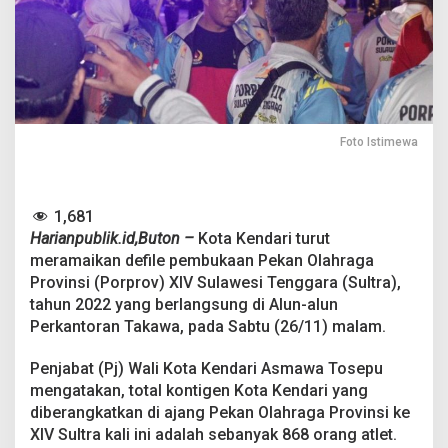
P
e
r
t
a
h
a
n
Foto Istimewa
k
a
n
J
1,681
u
Harianpublik.id,Buton –
Kota Kendari turut
a
r
meramaikan defile pembukaan Pekan Olahraga
a
Provinsi (Porprov) XIV Sulawesi Tenggara (Sultra),
U
tahun 2022 yang berlangsung di Alun-alun
m
Perkantoran Takawa, pada Sabtu (26/11) malam.
u
m
P
Penjabat (Pj) Wali Kota Kendari Asmawa Tosepu
o
mengatakan, total kontigen Kota Kendari yang
r
diberangkatkan di ajang Pekan Olahraga Provinsi ke
p
XIV Sultra kali ini adalah sebanyak 868 orang atlet.
r