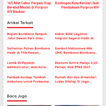
165 Atlet Cabor Perpani Siap
Kontingen Kota Kendari Ikuti
a
Berebut Medali di Porprov
Pembukaan Porprov XIV
v
XIV Baubau
i
Artikel Terkait
g
a
Bupati Bombana Tempuh
Kabar Baik! Layanan
s
Jalur Dewan Pers atas
Imigrasi Segera Hadir di
Pemberitaan Dugaan
MPP Bombana, Warga Tak
i
Korupsi Jembatan Cirauci II
Perlu Lagi ke Kendari
Satlantas Polres Bombana
Sambut Mahasiswa KKA
p
Hadir di Titik Rawan,
UMK, Bombana Bombana
Pastikan Pelajar Berangkat
Minta Program Kerja Tepat
o
Sekolah dengan Aman
Sasaran
Lantik 25 Pejabat
Ekonomi Sultra Melaju 6,23
s
Administrator, Wali Kota
Persen, KUA-PPAS 2027
Tegaskan ASN Harus
Resmi Masuk DPRD
Berintegritas dan
Pemkab Konkep Tambah
Rumah dan Kos di Kendari
Profesional Layani
Ambulans untuk Puskesmas
Ludes Dilalap Si Jago
Masyarakat
Roko-Roko
Merah
Baca Juga