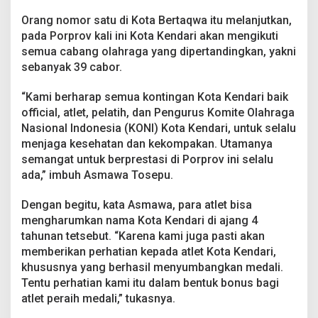
o
v
Orang nomor satu di Kota Bertaqwa itu melanjutkan,
X
pada Porprov kali ini Kota Kendari akan mengikuti
I
semua cabang olahraga yang dipertandingkan, yakni
V
sebanyak 39 cabor.
S
u
l
“Kami berharap semua kontingan Kota Kendari baik
t
official, atlet, pelatih, dan Pengurus Komite Olahraga
r
Nasional Indonesia (KONI) Kota Kendari, untuk selalu
a
menjaga kesehatan dan kekompakan. Utamanya
semangat untuk berprestasi di Porprov ini selalu
ada,” imbuh Asmawa Tosepu.
Dengan begitu, kata Asmawa, para atlet bisa
mengharumkan nama Kota Kendari di ajang 4
tahunan tetsebut. “Karena kami juga pasti akan
memberikan perhatian kepada atlet Kota Kendari,
khususnya yang berhasil menyumbangkan medali.
Tentu perhatian kami itu dalam bentuk bonus bagi
atlet peraih medali,” tukasnya.