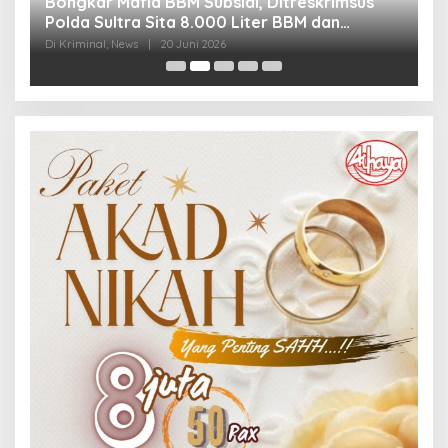
Bongkar Mafia BBM Subsidi, Ditreskrimsus
J
Polda Sultra Sita 8.000 Liter BBM dan
G
Ringkus 3 Tersangka
3
Di Kriminal, News
|
20 Juni 2026
Di