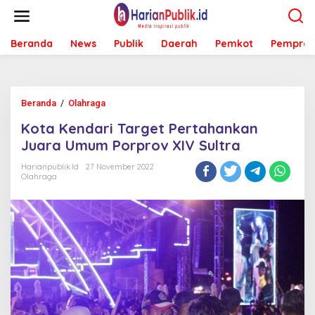
L
e
w
Beranda
News
Publik
Daerah
Pemkot
Pemprov
a
t
i
k
e
Beranda
/
Olahraga
K
k
o
o
Kota Kendari Target Pertahankan
t
n
a
Juara Umum Porprov XIV Sultra
t
K
e
e
Harianpublik.id
27 November 2022
n
Olahraga
n
d
a
r
i
T
a
r
g
e
t