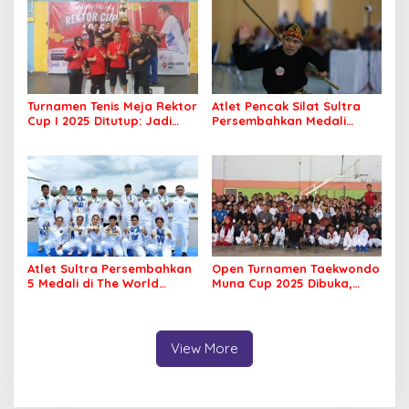
Juta
Turnamen Tenis Meja Rektor
Atlet Pencak Silat Sultra
Cup I 2025 Ditutup: Jadi
Persembahkan Medali
Ajang Silaturahmi Civitas
Perunggu di PORNAS Korpri
Akademika UHO
2025
Atlet Sultra Persembahkan
Open Turnamen Taekwondo
5 Medali di The World
Muna Cup 2025 Dibuka,
Games 2025 Chengdu
Diikuti 42 Klub se Sultra
View More