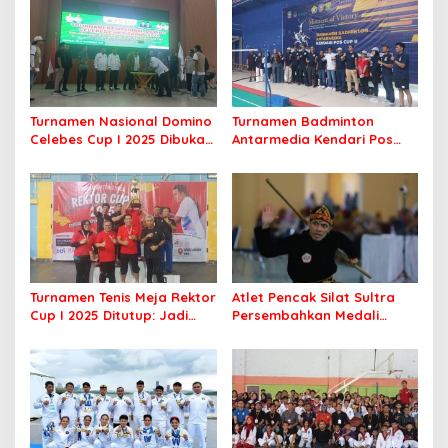
Turnamen Nasional Domino
Turnamen Badminton
Celebes Cup I 2025 Dibuka,
Antarmedia Kendari Pos
Peserta dari Enam Provinsi
Cup II Dimulai, Ajang
Perebutkan Hadiah Rp500
Silaturahmi Insan Pers
Juta
Turnamen Tenis Meja Rektor
Atlet Pencak Silat Sultra
Cup I 2025 Ditutup: Jadi
Persembahkan Medali
Ajang Silaturahmi Civitas
Perunggu di PORNAS Korpri
Akademika UHO
2025