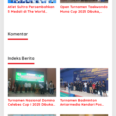
Atlet Sultra Persembahkan
Open Turnamen Taekwondo
5 Medali di The World
Muna Cup 2025 Dibuka,
Games 2025 Chengdu
Diikuti 42 Klub se Sultra
Komentar
Indeks Berita
Turnamen Nasional Domino
Turnamen Badminton
Celebes Cup I 2025 Dibuka,
Antarmedia Kendari Pos
Peserta dari Enam Provinsi
Cup II Dimulai, Ajang
Perebutkan Hadiah Rp500
Silaturahmi Insan Pers