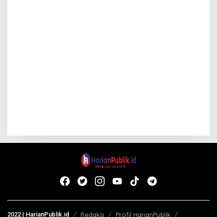
2022 | HarianPublik.id
Redaksi
Profil HarianPublik